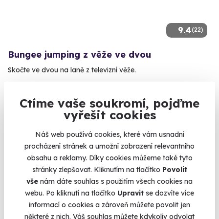
9.4
(22)
Bungee jumping z věže ve dvou
Skočte ve dvou na laně z televizní věže.
Harrachov (Semily)
Ctíme vaše soukromí, pojďme
5 890 Kč
vyřešit cookies
Náš web používá cookies, které vám usnadní
procházení stránek a umožní zobrazení relevantního
obsahu a reklamy. Díky cookies můžeme také tyto
Volný termín už 01. 10. 2026
stránky zlepšovat. Kliknutím na tlačítko
Povolit
AKCE
vše
nám dáte souhlas s použitím všech cookies na
webu. Po kliknutí na tlačítko
Upravit
se dozvíte více
informací o cookies a zároveň můžete povolit jen
některé z nich. Váš souhlas můžete kdykoliv odvolat