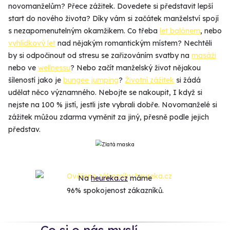
novomanželům? Přece zážitek. Dovedete si představit lepší
start do nového života? Díky vám si začátek manželství spojí
s nezapomenutelným okamžikem. Co třeba
let balónem
, nebo
vyhlídkový let
nad nějakým romantickým místem? Nechtěli
by si odpočinout od stresu se zařizováním svatby na
masáži
nebo ve
wellnessu
? Nebo začít manželský život nějakou
šíleností jako je
bungee jumping
?
Životní zážitek
si žádá
udělat něco významného. Nebojte se nakoupit, I když si
nejste na 100 % jistí, jestli jste vybrali dobře. Novomanželé si
zážitek můžou zdarma vyměnit za jiný, přesně podle jejich
představ.
Na
heureka.cz
máme
96% spokojenost zákazníků.