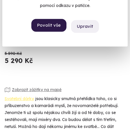
pomocí odkazu v patičce.
9.5
(28)
Romantický pobyt v Treehousu
Povolit vše
Upravit
Místo, kde budete z verandy koukat ptákům do hnízda.
Křižany (Liberec)
5 590 Kč
5 290 Kč
Zobrazit zážitky na mapě
Svatební dárky
jsou klasicky smutná přehlídka toho, co si
příbuzenstvo a kamarádi myslí, že novomanželé potřebují.
Jenomže ti už spolu nějakou chvíli žijí a od té doby, co se
sestěhovali, mají mixéry dva. Co budou dělat s tím třetím,
netuší. Možná ho dají někomu jinému ke svatbě... Co dát