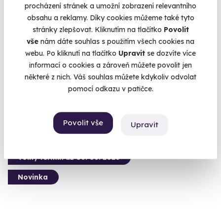
procházení stránek a umožní zobrazení relevantního
obsahu a reklamy. Díky cookies můžeme také tyto
7.0
(1)
stránky zlepšovat. Kliknutím na tlačítko
Povolit
vše
nám dáte souhlas s použitím všech cookies na
Den plný relaxace na zámku Wichterle
webu. Po kliknutí na tlačítko
Upravit
se dozvíte více
informací o cookies a zároveň můžete povolit jen
Zastavte čas uprostřed týdne.
některé z nich. Váš souhlas můžete kdykoliv odvolat
Slavičín (okres Zlín) (Zlín)
pomocí odkazu v patičce.
3 990 Kč
Povolit vše
Upravit
Volný termín už 08. 08. 2026
Novinka