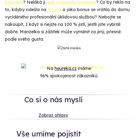
balónem
? Neláká ji
golf s vlastním trenérem
? Co by řekla na
to, kdyby odešla na
masáž
a jako bonus se vrátila do domu
vycíděného profesionální úklidovou službou? Nebojte se
nakoupit, I když si nejste na 100 % jistí, jestli jste vybrali
dobře. Manželka si zážitek může vyměnit za jiný, přesně
podle svého gusta.
Na
heureka.cz
máme
96% spokojenost zákazníků.
Co si o nás myslí
Zobraz ohlasy
Vše umíme pojistit