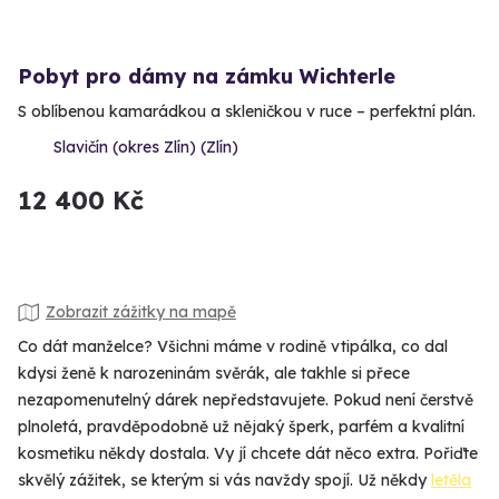
Pobyt pro dámy na zámku Wichterle
S oblíbenou kamarádkou a skleničkou v ruce – perfektní plán.
Slavičín (okres Zlín) (Zlín)
12 400 Kč
Zobrazit zážitky na mapě
Co dát manželce? Všichni máme v rodině vtipálka, co dal
kdysi ženě k narozeninám svěrák, ale takhle si přece
nezapomenutelný dárek nepředstavujete. Pokud není čerstvě
plnoletá, pravděpodobně už nějaký šperk, parfém a kvalitní
kosmetiku někdy dostala. Vy jí chcete dát něco extra. Pořiďte
skvělý zážitek, se kterým si vás navždy spojí. Už někdy
letěla