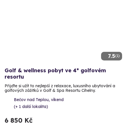
7.5
(1)
Golf & wellness pobyt ve 4* golfovém
resortu
Přijďte si užít to nejlepší z relaxace, luxusního ubytování a
golfových zážitků v Golf & Spa Resortu Cihelny.
Bečov nad Teplou, víkend
(+ 1 další lokalita)
6 850 Kč