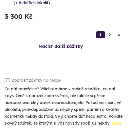
(+ 8 dalších lokalit)
3 300 Kč
1
2
»
Načíst další zážitky
Zobrazit zážitky na mapě
Co dát manželce? Všichni máme v rodině vtipálka, co dal
kdysi ženě k narozeninám svěrák, ale takhle si přece
nezapomenutelný dárek nepředstavujete. Pokud není čerstvě
plnoletá, pravděpodobně už nějaký šperk, parfém a kvalitní
kosmetiku někdy dostala. Vy jí chcete dát něco extra. Pořiďte
skvělý zážitek, se kterým si vás navždy spojí. Už někdy
letěla