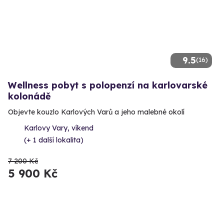
9.5
(16)
Wellness pobyt s polopenzí na karlovarské
kolonádě
Objevte kouzlo Karlových Varů a jeho malebné okolí
Karlovy Vary, víkend
(+ 1 další lokalita)
7 200 Kč
5 900 Kč