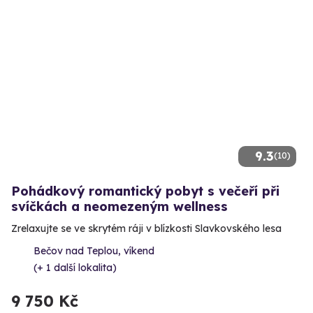
9.3
(10)
Pohádkový romantický pobyt s večeří při
svíčkách a neomezeným wellness
Zrelaxujte se ve skrytém ráji v blízkosti Slavkovského lesa
Bečov nad Teplou, víkend
(+ 1 další lokalita)
9 750 Kč