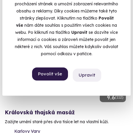
Karlovy Vary
procházení stránek a umožní zobrazení relevantního
(+ 10 dalších lokalit)
obsahu a reklamy. Díky cookies můžeme také tyto
stránky zlepšovat. Kliknutím na tlačítko
Povolit
1 840 Kč
vše
nám dáte souhlas s použitím všech cookies na
webu. Po kliknutí na tlačítko
Upravit
se dozvíte více
informací o cookies a zároveň můžete povolit jen
některé z nich. Váš souhlas můžete kdykoliv odvolat
pomocí odkazu v patičce.
Povolit vše
Upravit
9.6
(112)
Královská thajská masáž
Zažijte umění staré přes dva tisíce let na vlastní kůži.
Karlovy Vary