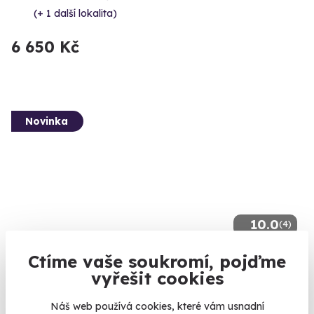
(+ 1 další lokalita)
6 650 Kč
Novinka
10.0
(4)
Ctíme vaše soukromí, pojďme
Univerzální poukaz na masáž
vyřešit cookies
Vyberte si jednu z luxusních masážích a dopřejte si chvíli
odpočínku
Náš web používá cookies, které vám usnadní