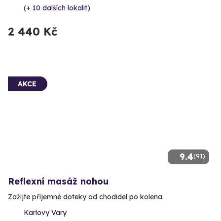
(+ 10 dalších lokalit)
2 440 Kč
AKCE
9.4
(91)
Reflexní masáž nohou
Zažijte příjemné doteky od chodidel po kolena.
Karlovy Vary