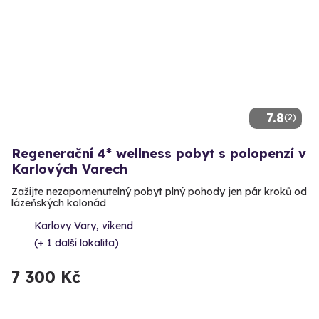
7.8
(2)
Regenerační 4* wellness pobyt s polopenzí v
Karlových Varech
Zažijte nezapomenutelný pobyt plný pohody jen pár kroků od
lázeňských kolonád
Karlovy Vary, víkend
(+ 1 další lokalita)
7 300 Kč