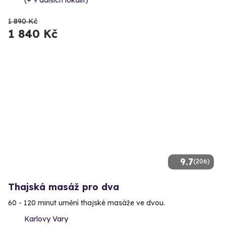
(+ 9 dalších lokalit)
1 890 Kč
1 840 Kč
9.7
(206)
Thajská masáž pro dva
60 - 120 minut umění thajské masáže ve dvou.
Karlovy Vary