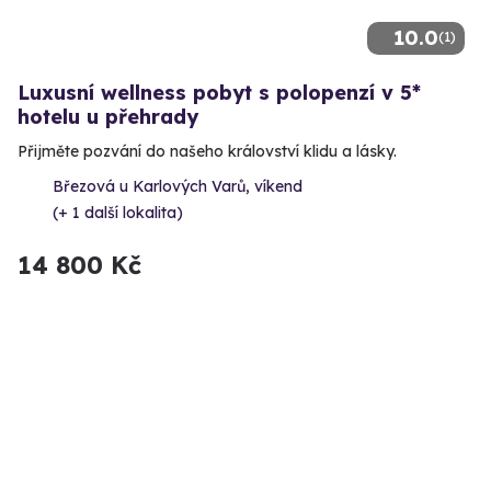
10.0
(1)
Luxusní wellness pobyt s polopenzí v 5*
hotelu u přehrady
Přijměte pozvání do našeho království klidu a lásky.
Březová u Karlových Varů, víkend
(+ 1 další lokalita)
14 800 Kč