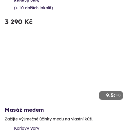
Karlovy Vary
(+ 10 dalších lokalit)
3 290 Kč
9.5
(13)
Masáž medem
Zažijte výjimečné účinky medu na vlastní kůži.
Karlovy Vary