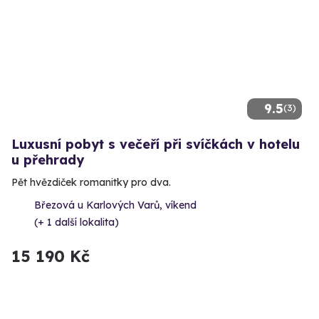
9.5
(3)
Luxusní pobyt s večeří při svíčkách v hotelu
u přehrady
Pět hvězdiček romanitky pro dva.
Březová u Karlových Varů, víkend
(+ 1 další lokalita)
15 190 Kč