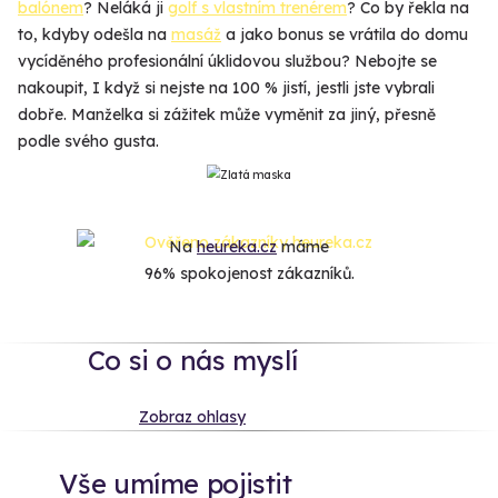
balónem
? Neláká ji
golf s vlastním trenérem
? Co by řekla na
to, kdyby odešla na
masáž
a jako bonus se vrátila do domu
vycíděného profesionální úklidovou službou? Nebojte se
nakoupit, I když si nejste na 100 % jistí, jestli jste vybrali
dobře. Manželka si zážitek může vyměnit za jiný, přesně
podle svého gusta.
Na
heureka.cz
máme
96% spokojenost zákazníků.
Co si o nás myslí
Zobraz ohlasy
Vše umíme pojistit