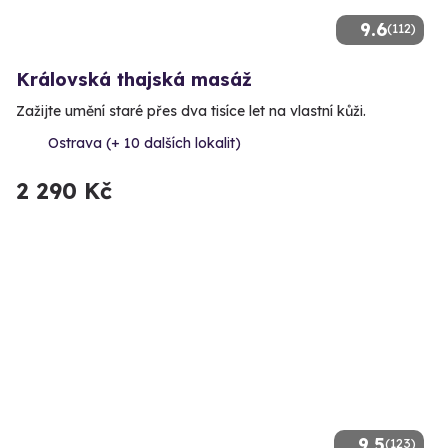
9.6
(112)
Královská thajská masáž
Zažijte umění staré přes dva tisíce let na vlastní kůži.
Ostrava (+ 10 dalších lokalit)
2 290 Kč
9.5
(123)