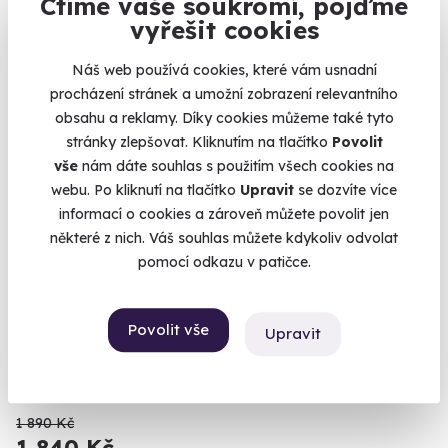
Ctíme vaše soukromí, pojďme
1 940 Kč
vyřešit cookies
Náš web používá cookies, které vám usnadní
procházení stránek a umožní zobrazení relevantního
obsahu a reklamy. Díky cookies můžeme také tyto
AKCE
stránky zlepšovat. Kliknutím na tlačítko
Povolit
vše
nám dáte souhlas s použitím všech cookies na
webu. Po kliknutí na tlačítko
Upravit
se dozvíte více
informací o cookies a zároveň můžete povolit jen
některé z nich. Váš souhlas můžete kdykoliv odvolat
pomocí odkazu v patičce.
9.5
(38)
Prenatální relaxační masáž
Povolit vše
Upravit
Masáž pro těhotné - dopřejte sobě i dítěti tu nejlepší péči.
Ostrava (+ 9 dalších lokalit)
1 890 Kč