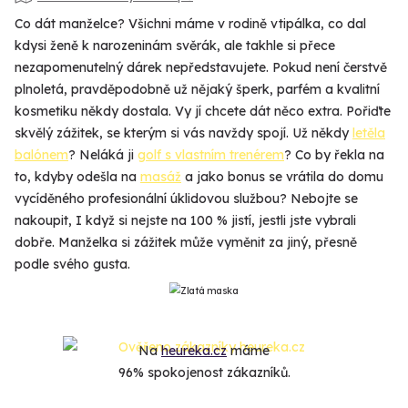
Co dát manželce? Všichni máme v rodině vtipálka, co dal
kdysi ženě k narozeninám svěrák, ale takhle si přece
nezapomenutelný dárek nepředstavujete. Pokud není čerstvě
plnoletá, pravděpodobně už nějaký šperk, parfém a kvalitní
kosmetiku někdy dostala. Vy jí chcete dát něco extra. Pořiďte
skvělý zážitek, se kterým si vás navždy spojí. Už někdy
letěla
balónem
? Neláká ji
golf s vlastním trenérem
? Co by řekla na
to, kdyby odešla na
masáž
a jako bonus se vrátila do domu
vycíděného profesionální úklidovou službou? Nebojte se
nakoupit, I když si nejste na 100 % jistí, jestli jste vybrali
dobře. Manželka si zážitek může vyměnit za jiný, přesně
podle svého gusta.
Na
heureka.cz
máme
96% spokojenost zákazníků.