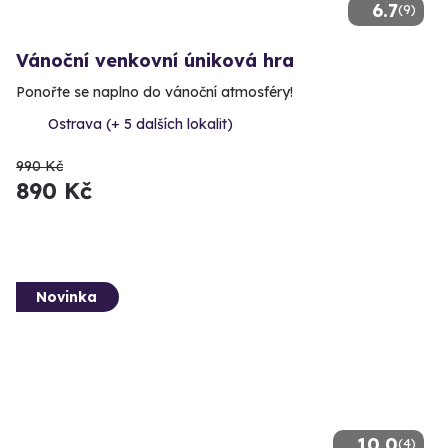
6.7
(9)
Vánoční venkovní úniková hra
Ponořte se naplno do vánoční atmosféry!
Ostrava (+ 5 dalších lokalit)
990 Kč
890 Kč
Novinka
10.0
(4)