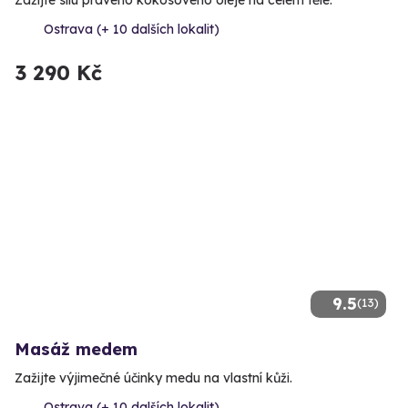
Zažijte sílu pravého kokosového oleje na celém těle.
Ostrava (+ 10 dalších lokalit)
3 290 Kč
9.5
(13)
Masáž medem
Zažijte výjimečné účinky medu na vlastní kůži.
Ostrava (+ 10 dalších lokalit)