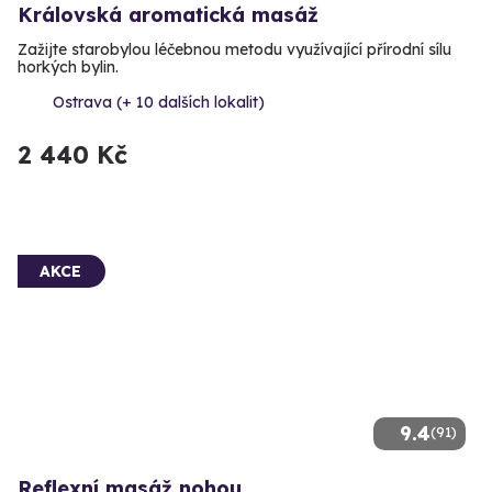
Královská aromatická masáž
Zažijte starobylou léčebnou metodu využívající přírodní sílu
horkých bylin.
Ostrava (+ 10 dalších lokalit)
2 440 Kč
AKCE
9.4
(91)
Reflexní masáž nohou