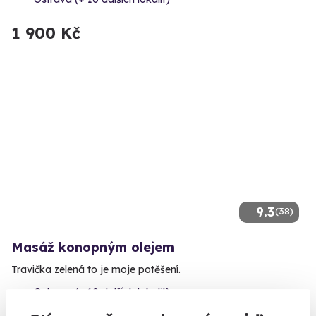
1 900 Kč
9.3
(38)
Masáž konopným olejem
Travička zelená to je moje potěšení.
Ostrava (+ 10 dalších lokalit)