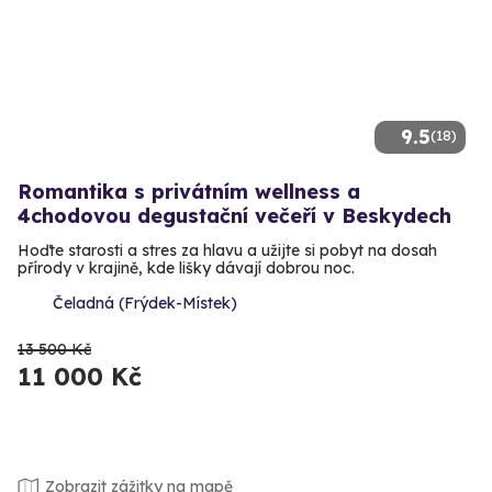
9.5
(18)
Romantika s privátním wellness a
4chodovou degustační večeří v Beskydech
Hoďte starosti a stres za hlavu a užijte si pobyt na dosah
přírody v krajině, kde lišky dávají dobrou noc.
Čeladná (Frýdek-Místek)
13 500 Kč
11 000 Kč
Zobrazit zážitky na mapě