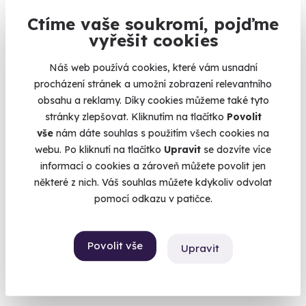
1 900 Kč
Ctíme vaše soukromí, pojďme
vyřešit cookies
Náš web používá cookies, které vám usnadní
Volný termín už 08. 08. 2026
procházení stránek a umožní zobrazení relevantního
obsahu a reklamy. Díky cookies můžeme také tyto
stránky zlepšovat. Kliknutím na tlačítko
Povolit
vše
nám dáte souhlas s použitím všech cookies na
webu. Po kliknutí na tlačítko
Upravit
se dozvíte více
informací o cookies a zároveň můžete povolit jen
9.6
(90)
některé z nich. Váš souhlas můžete kdykoliv odvolat
pomocí odkazu v patičce.
Tandemový paragliding
Vyhlídkový let na křídle.
Povolit vše
Upravit
Beskydy (+ 2 další lokality)
2 399 Kč