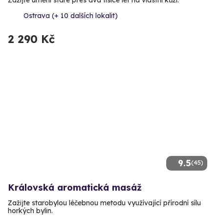
Zažijte umění staré přes dva tisíce let na vlastní kůži.
Ostrava (+ 10 dalších lokalit)
2 290 Kč
9.5
(45)
Královská aromatická masáž
Zažijte starobylou léčebnou metodu využívající přírodní sílu
horkých bylin.