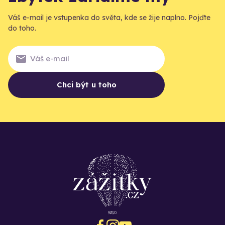
Váš e-mail je vstupenka do světa, kde se žije naplno. Pojďte
do toho.
Chci být u toho