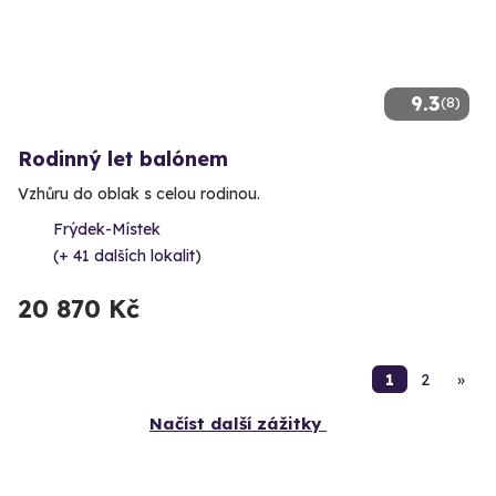
9.3
(8)
Rodinný let balónem
Vzhůru do oblak s celou rodinou.
Frýdek-Místek
(+ 41 dalších lokalit)
20 870 Kč
1
2
»
Načíst další zážitky