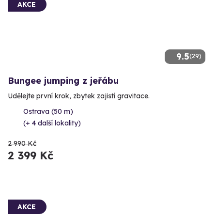
AKCE
9.5
(29)
Bungee jumping z jeřábu
Udělejte první krok, zbytek zajistí gravitace.
Ostrava (50 m)
(+ 4 další lokality)
2 990 Kč
2 399 Kč
AKCE