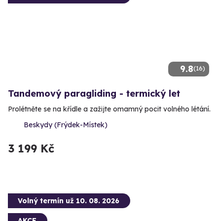
9.8
(16)
Tandemový paragliding - termický let
Prolétněte se na křídle a zažijte omamný pocit volného létání.
Beskydy (Frýdek-Místek)
3 199 Kč
Volný termín už 10. 08. 2026
AKCE