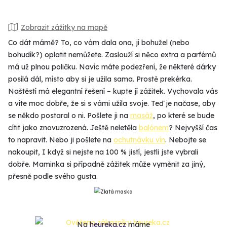
Zobrazit zážitky na mapě
Co dát mámě? To, co vám dala ona, jí bohužel (nebo
bohudík?) oplatit nemůžete. Zaslouží si něco extra a parfémů
má už plnou poličku. Navíc máte podezření, že některé dárky
posílá dál, místo aby si je užila sama. Prostě prekérka.
Naštěstí má elegantní řešení – kupte jí zážitek. Vychovala vás
a víte moc dobře, že si s vámi užila svoje. Teď je načase, aby
se někdo postaral o ni. Pošlete ji na
masáž
, po které se bude
cítit jako znovuzrozená. Ještě neletěla
balónem
? Nejvyšší čas
to napravit. Nebo ji pošlete na
ochutnávku vín
. Nebojte se
nakoupit, I když si nejste na 100 % jistí, jestli jste vybrali
dobře. Maminka si případně zážitek může vyměnit za jiný,
přesně podle svého gusta.
Na
heureka.cz
máme