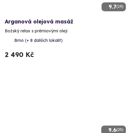
9.7
(19)
Arganová olejová masáž
Božský relax s prémiovými oleji
Brno (+ 8 dalších lokalit)
2 490 Kč
9.6
(25)