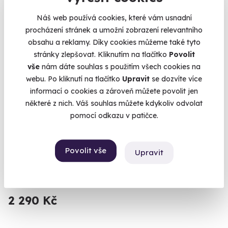
Náš web používá cookies, které vám usnadní
procházení stránek a umožní zobrazení relevantního
obsahu a reklamy. Díky cookies můžeme také tyto
stránky zlepšovat. Kliknutím na tlačítko
Povolit
vše
nám dáte souhlas s použitím všech cookies na
webu. Po kliknutí na tlačítko
Upravit
se dozvíte více
informací o cookies a zároveň můžete povolit jen
některé z nich. Váš souhlas můžete kdykoliv odvolat
pomocí odkazu v patičce.
9.6
(112)
Královská thajská masáž
Povolit vše
Upravit
Zažijte umění staré přes dva tisíce let na vlastní kůži.
Brno (+ 10 dalších lokalit)
2 290 Kč