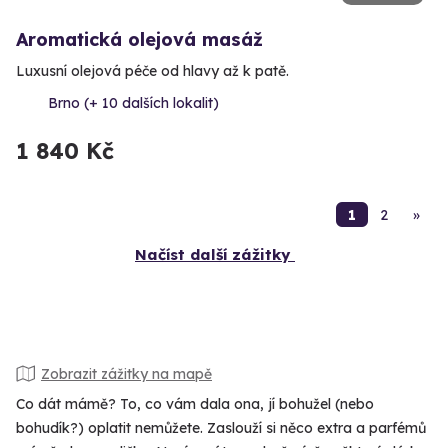
Aromatická olejová masáž
Luxusní olejová péče od hlavy až k patě.
Brno (+ 10 dalších lokalit)
1 840 Kč
1
2
»
Načíst další zážitky
Zobrazit zážitky na mapě
Co dát mámě? To, co vám dala ona, jí bohužel (nebo
bohudík?) oplatit nemůžete. Zaslouží si něco extra a parfémů