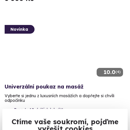
Novinka
10.0
(4)
Univerzální poukaz na masáž
Vyberte si jednu z luxusních masážích a dopřejte si chvíli
odpočínku
Brno (+ 10 dalších lokalit)
Ctíme vaše soukromí, pojďme
1 840 Kč
vyřešit cookies