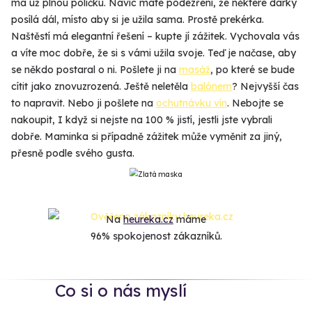
má už plnou poličku. Navíc máte podezření, že některé dárky
posílá dál, místo aby si je užila sama. Prostě prekérka.
Naštěstí má elegantní řešení – kupte jí zážitek. Vychovala vás
a víte moc dobře, že si s vámi užila svoje. Teď je načase, aby
se někdo postaral o ni. Pošlete ji na
masáž
, po které se bude
cítit jako znovuzrozená. Ještě neletěla
balónem
? Nejvyšší čas
to napravit. Nebo ji pošlete na
ochutnávku vín
. Nebojte se
nakoupit, I když si nejste na 100 % jistí, jestli jste vybrali
dobře. Maminka si případně zážitek může vyměnit za jiný,
přesně podle svého gusta.
Na
heureka.cz
máme
96% spokojenost zákazníků.
Co si o nás myslí