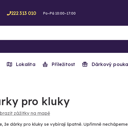
222 313 010
Po–Pá 10:00–17:00
Lokalita
Příležitost
Dárkový pouka
rky pro kluky
brazit zážitky na mapě
e, že dárky pro kluky se vybírají špatně. Upřímně nechápeme, k