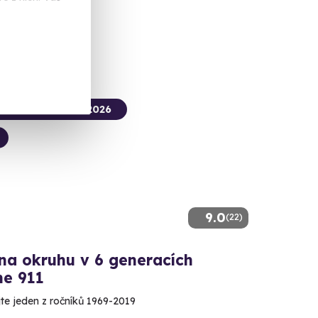
 Kč
termín už 31. 08. 2026
9.0
(22)
na okruhu v 6 generacích
he 911
te jeden z ročníků 1969-2019