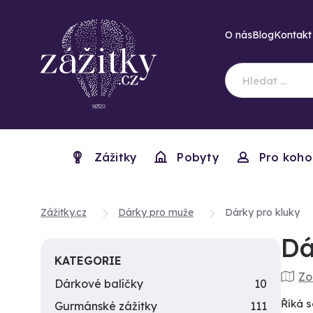
O nás
Blog
Kontakt
Zážitky
Pobyty
Pro koho
Zážitky.cz
Dárky pro muže
Dárky pro kluky
Dá
KATEGORIE
Zo
Dárkové balíčky
10
Říká s
Gurmánské zážitky
111