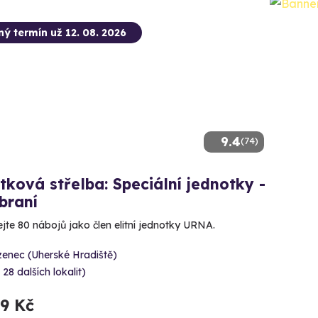
ný termín už 12. 08. 2026
9.4
(74)
tková střelba: Speciální jednotky -
braní
ejte 80 nábojů jako člen elitní jednotky URNA.
zenec (Uherské Hradiště)
 28 dalších lokalit)
99 Kč