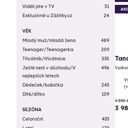
Viděli jste v TV
31
AK
Exkluzivně u Zážitky.cz
24
VĚK
Mladý muž/mladá žena
489
Teenager/Teenagerka
209
Tan
Třicátník/třicátnice
535
Ještě není v důchodu/V
496
Vyskočt
nejlepších letech
V
Dědeček/babička
243
(+
Dítě/dítko
109
4 590 
3 9
SEZÓNA
Celoroční
433