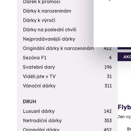
Dárek k promoci
245
3 890 
1 9
Dárky k narozeninám
551
Dárky k výročí
294
Dárky na poslední chvíli
450
Nejprodávanější dárky
56
Vol
Originální dárky k narozeninám
422
AK
Sezóna F1
4
Svatební dary
196
Viděli jste v TV
31
Vánoční dárky
311
DRUH
Fly
Luxusní dárky
142
Jen vy
Netradiční dárky
353
B
Originální dárky
452