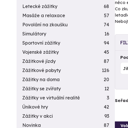
něco e
Letecké zážitky
68
Co zku
letadl
Masáže a relaxace
57
Nebojt
Povolání na zkoušku
74
Simulátory
16
FI
Sportovní zážitky
94
Vojenské zážitky
45
Pod
Zážitkové jízdy
87
Zážitkové pobyty
126
Zážitky na doma
20
Zážitky se zvířaty
12
Zážitky ve virtuální realitě
3
Seřad
Únikové hry
42
Zážitky v akci
93
Novinka
87
Vol