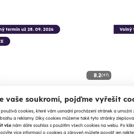
ný termín už 28. 09. 2026
Volný 
CE
8.2
(47)
da v supersportu na Masarykově
Zážitk
e vaše soukromí, pojďme vyřešit co
odním okruhu
zbraní
šejte jedno z 5 žihadel na největším okruhu v ČR.
Nálož 130
používá cookies, které vám usnadní procházení stránek a umožní 
obsahu a reklamy. Díky cookies můžeme také tyto stránky zlepšovat
rno (Brno-město)
Bzene
it vše
nám dáte souhlas s použitím všech cookies na webu. Po kliknu
(+ 28
ozvíte více informací o cookies a zároveň můžete povolit jen někter