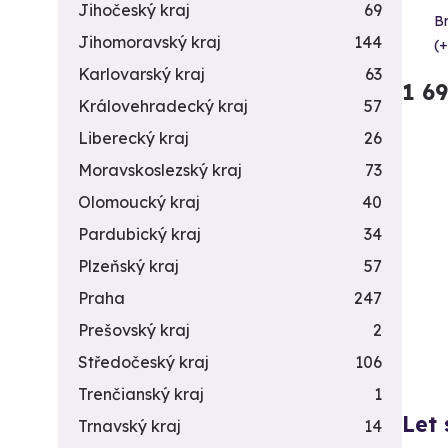
Jihočeský kraj
69
B
Jihomoravský kraj
144
(+
Karlovarský kraj
63
1 6
Královehradecký kraj
57
Liberecký kraj
26
Moravskoslezský kraj
73
Olomoucký kraj
40
Pardubický kraj
34
Plzeňský kraj
57
Praha
247
Prešovský kraj
2
Středočeský kraj
106
Trenčianský kraj
1
Let 
Trnavský kraj
14