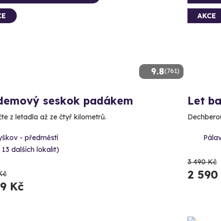
CE
AKCE
9.8
(761)
demový seskok padákem
Let b
e z letadla až ze čtyř kilometrů.
Dechberou
yškov - předměstí
Pálav
 13 dalších lokalit)
3 490 Kč
2 590
Kč
89 Kč