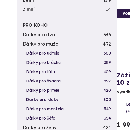
Letní
179
Zimní
14
Vol
PRO KOHO
Dárky pro dva
336
Dárky pro muže
492
Dárky pro učitele
308
Dárky pro bráchu
389
Dárky pro tátu
409
Záži
Dárky pro švagra
397
10 z
Dárky pro přítele
420
Vystříl
Dárky pro kluky
300
B
Dárky pro manžela
349
(+
Dárky pro šéfa
354
1 9
Dárky pro ženy
421