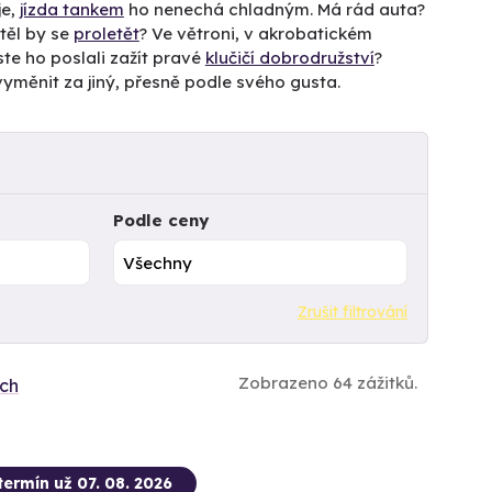
je,
jízda tankem
ho nenechá chladným. Má rád auta?
těl by se
proletět
? Ve větroni, v akrobatickém
te ho poslali zažít pravé
klučičí dobrodružství
?
e vyměnit za jiný, přesně podle svého gusta.
Podle ceny
Zrušit filtrování
Zobrazeno 64 zážitků.
ích
termín už 07. 08. 2026