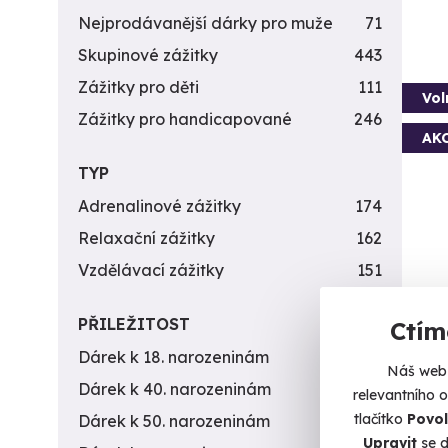
Nejprodávanější dárky pro muže
71
Skupinové zážitky
443
Zážitky pro děti
111
Vol
Zážitky pro handicapované
246
AK
TYP
Adrenalinové zážitky
174
Relaxační zážitky
162
Vzdělávací zážitky
151
Jíz
PŘILEŽITOST
Ctím
záv
Dárek k 18. narozeninám
256
Vyzkou
Náš web 
Dárek k 40. narozeninám
453
relevantního 
B
tlačítko
Povol
Dárek k 50. narozeninám
378
Upravit
se d