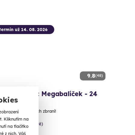
termín už 14. 08. 2026
9.8
(48)
ová střelba: Megabalíček - 24
okies
 nábojů z 24 různých zbraní!
zobrazení
. Kliknutím na
c (Uherské Hradiště)
tí na tlačítko
 dalších lokalit)
é z nich. Váš