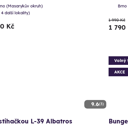
rno (Masarykův okruh)
Brno 
 4 další lokality)
1 990 Kč
90 Kč
1 790
Volný 
AKCE
9.6
(3)
stíhačkou L-39 Albatros
Bunge