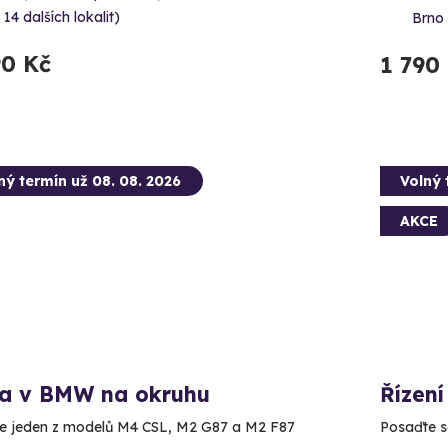
 14 dalších lokalit)
Brno 
90 Kč
1 790
ný termín už 08. 08. 2026
Volný 
AKCE
da v BMW na okruhu
Řízení
e jeden z modelů M4 CSL, M2 G87 a M2 F87
Posaďte se