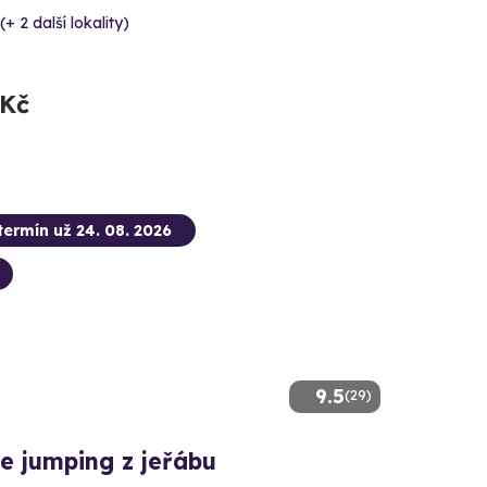
(+ 2 další lokality)
 Kč
termín už 24. 08. 2026
9.5
(29)
e jumping z jeřábu