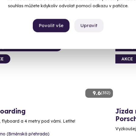
Kč
souhlas můžete kdykoliv odvolat pomocí odkazu v patičce.
4 999
90 Kč
Povolit vše
Upravit
ný termín už 08. 08. 2026
Volný 
CE
AKCE
9.6
(352)
boarding
Jízda 
Porsc
, flyboard a 4 metry pod vámi. Letíte!
Vyzkoušej
rno (Brněnská přehrada)