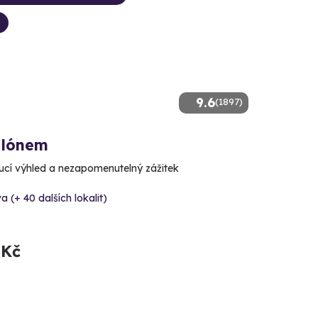
9.6
(1897)
alónem
cí výhled a nezapomenutelný zážitek
a (+ 40 dalších lokalit)
 Kč