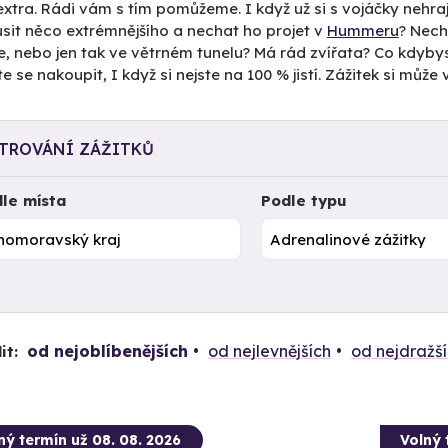
xtra. Rádi vám s tím pomůžeme. I když už si s vojáčky nehra
sit něco extrémnějšího a nechat ho projet v
Hummeru
? Nech
e, nebo jen tak ve větrném tunelu? Má rád zvířata? Co kdybys
e se nakoupit, I když si nejste na 100 % jistí. Zážitek si můž
LTROVÁNÍ ZÁŽITKŮ
le místa
Podle typu
od nejoblíbenějších
od nejlevnějších
od nejdražš
it:
ný termín už 08. 08. 2026
Volný 