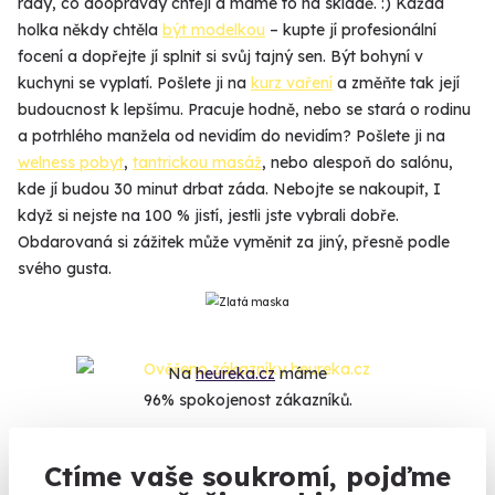
rády, co doopravdy chtějí a máme to na skladě. :) Každá
holka někdy chtěla
být modelkou
– kupte jí profesionální
focení a dopřejte jí splnit si svůj tajný sen. Být bohyní v
kuchyni se vyplatí. Pošlete ji na
kurz vaření
a změňte tak její
budoucnost k lepšímu. Pracuje hodně, nebo se stará o rodinu
a potrhlého manžela od nevidím do nevidím? Pošlete ji na
welness pobyt
,
tantrickou masáž
, nebo alespoň do salónu,
kde jí budou 30 minut drbat záda. Nebojte se nakoupit, I
když si nejste na 100 % jistí, jestli jste vybrali dobře.
Obdarovaná si zážitek může vyměnit za jiný, přesně podle
svého gusta.
Na
heureka.cz
máme
96% spokojenost zákazníků.
Ctíme vaše soukromí, pojďme
Co si o nás myslí