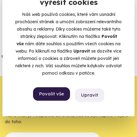
vyřešit cookies
Zobraz ohlasy
Náš web používá cookies, které vám usnadní
procházení stránek a umožní zobrazení relevantního
obsahu a reklamy. Díky cookies můžeme také tyto
Vše umíme pojistit
stránky zlepšovat. Kliknutím na tlačítko
Povolit
vše
nám dáte souhlas s použitím všech cookies na
Jeden nikdy neví. Máme nejvyšší
webu. Po kliknutí na tlačítko
Upravit
se dozvíte více
úrazové pojištění z nabídky zážitkových
informací o cookies a zároveň můžete povolit jen
agentur.
některé z nich. Váš souhlas můžete kdykoliv odvolat
Vše o pojištění
pomocí odkazu v patičce.
Zbývá jeden krok,
Povolit vše
Upravit
zbytek zařídíme my
Váš e-mail je vstupenka do světa, kde se žije naplno. Pojďte
do toho.