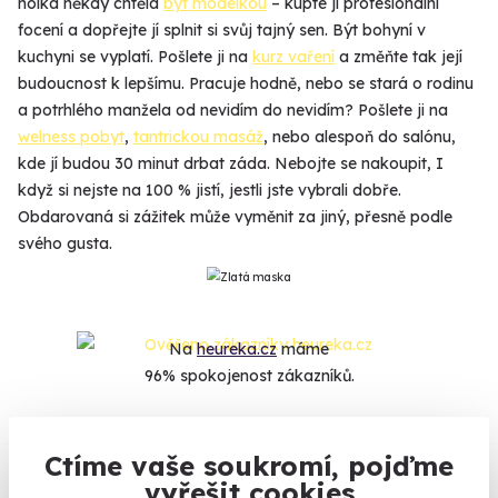
holka někdy chtěla
být modelkou
– kupte jí profesionální
focení a dopřejte jí splnit si svůj tajný sen. Být bohyní v
kuchyni se vyplatí. Pošlete ji na
kurz vaření
a změňte tak její
budoucnost k lepšímu. Pracuje hodně, nebo se stará o rodinu
a potrhlého manžela od nevidím do nevidím? Pošlete ji na
welness pobyt
,
tantrickou masáž
, nebo alespoň do salónu,
kde jí budou 30 minut drbat záda. Nebojte se nakoupit, I
když si nejste na 100 % jistí, jestli jste vybrali dobře.
Obdarovaná si zážitek může vyměnit za jiný, přesně podle
svého gusta.
Na
heureka.cz
máme
96% spokojenost zákazníků.
Co si o nás myslí
Ctíme vaše soukromí, pojďme
vyřešit cookies