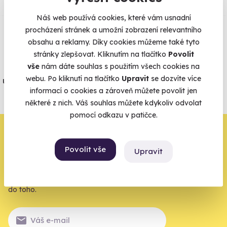
Zobraz ohlasy
Náš web používá cookies, které vám usnadní
procházení stránek a umožní zobrazení relevantního
Vše umíme pojistit
obsahu a reklamy. Díky cookies můžeme také tyto
stránky zlepšovat. Kliknutím na tlačítko
Povolit
Jeden nikdy neví. Máme nejvyšší
vše
nám dáte souhlas s použitím všech cookies na
webu. Po kliknutí na tlačítko
Upravit
se dozvíte více
úrazové pojištění z nabídky zážitkových
informací o cookies a zároveň můžete povolit jen
agentur.
některé z nich. Váš souhlas můžete kdykoliv odvolat
Vše o pojištění
pomocí odkazu v patičce.
Zbývá jeden krok,
Povolit vše
Upravit
zbytek zařídíme my
Váš e-mail je vstupenka do světa, kde se žije naplno. Pojďte
do toho.