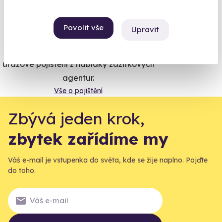
Vše umíme pojistit
Povolit vše
Upravit
Jeden nikdy neví. Máme nejvyšší
úrazové pojištění z nabídky zážitkových
agentur.
Vše o pojištění
Zbývá jeden krok,
zbytek zařídíme my
Váš e-mail je vstupenka do světa, kde se žije naplno. Pojďte
do toho.