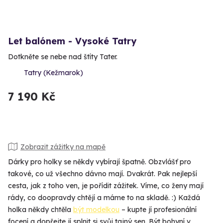
Let balónem - Vysoké Tatry
Dotkněte se nebe nad štíty Tater.
Tatry (Kežmarok)
7 190 Kč
Zobrazit zážitky na mapě
Dárky pro holky se někdy vybírají špatně. Obzvlášť pro
takové, co už všechno dávno mají. Dvakrát. Pak nejlepší
cesta, jak z toho ven, je pořídit zážitek. Víme, co ženy mají
rády, co doopravdy chtějí a máme to na skladě. :) Každá
holka někdy chtěla
být modelkou
– kupte jí profesionální
focení a dopřejte jí splnit si svůj tajný sen. Být bohyní v