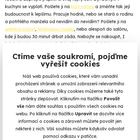
kuchyni se vyplatí. Pošlete ji na
kurz vaření
a změňte tak její
budoucnost k lepšímu. Pracuje hodně, nebo se stará o rodinu
a potrhlého manžela od nevidím do nevidím? Pošlete ji na
welness pobyt
,
tantrickou masáž
, nebo alespoň do salónu,
kde jí budou 30 minut drbat záda. Nebojte se nakoupit, I
když si nejste na 100 % jistí, jestli jste vybrali dobře.
Obdarovaná si zážitek může vyměnit za jiný, přesně podle
Ctíme vaše soukromí, pojďme
svého gusta.
vyřešit cookies
Náš web používá cookies, které vám usnadní
procházení stránek a umožní zobrazení relevantního
Na
heureka.cz
máme
obsahu a reklamy. Díky cookies můžeme také tyto
96% spokojenost zákazníků.
stránky zlepšovat. Kliknutím na tlačítko
Povolit
vše
nám dáte souhlas s použitím všech cookies na
webu. Po kliknutí na tlačítko
Upravit
se dozvíte více
Co si o nás myslí
informací o cookies a zároveň můžete povolit jen
některé z nich. Váš souhlas můžete kdykoliv odvolat
pomocí odkazu v patičce.
Zobraz ohlasy