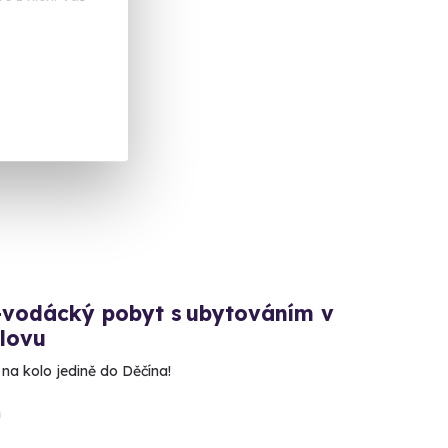
-vodácký pobyt s ubytováním v
lovu
 na kolo jedině do Děčína!
n