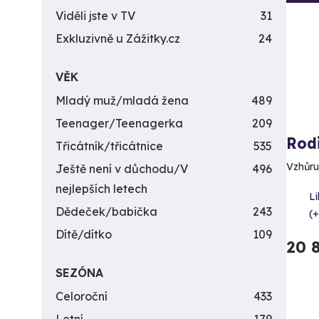
Viděli jste v TV
31
Exkluzivně u Zážitky.cz
24
VĚK
Mladý muž/mladá žena
489
Teenager/Teenagerka
209
Rod
Třicátník/třicátnice
535
Vzhůru
Ještě není v důchodu/V
496
nejlepších letech
L
Dědeček/babička
243
(+
Dítě/dítko
109
20 
SEZÓNA
Celoroční
433