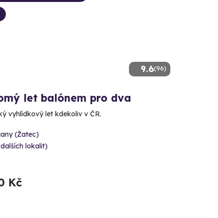
9.6
(96)
omý let balónem pro dva
ý vyhlídkový let kdekoliv v ČR.
čany (Žatec)
 dalších lokalit)
0 Kč