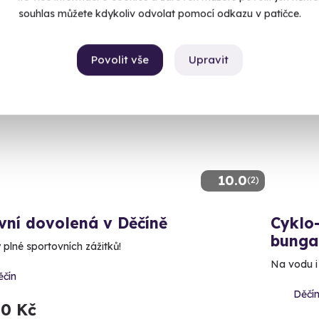
souhlas můžete kdykoliv odvolat pomocí odkazu v patičce.
Povolit vše
Upravit
10.0
(2)
vní dovolená v Děčíně
Cyklo
bunga
 plné sportovních zážitků!
Na vodu i
ěčín
Děčí
50 Kč