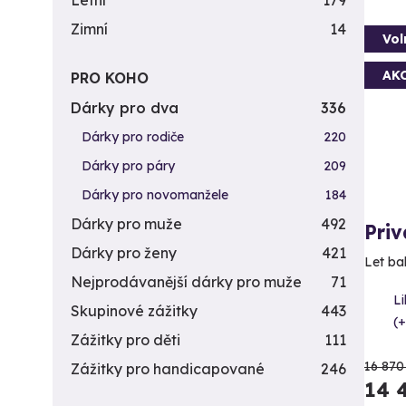
Letní
179
Zimní
14
Vol
AK
PRO KOHO
Dárky pro dva
336
Dárky pro rodiče
220
Dárky pro páry
209
Dárky pro novomanžele
184
Dárky pro muže
492
Priv
Dárky pro ženy
421
Let ba
Nejprodávanější dárky pro muže
71
L
Skupinové zážitky
443
(+
Zážitky pro děti
111
16 870
Zážitky pro handicapované
246
14 