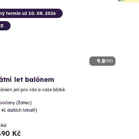
ný termín už 10. 08. 2026
CE
9.8
(92)
átní let balónem
lónem jen pro vás a vaše blízké.
ibočany (Žatec)
 41 dalších lokalit)
 Kč
490 Kč