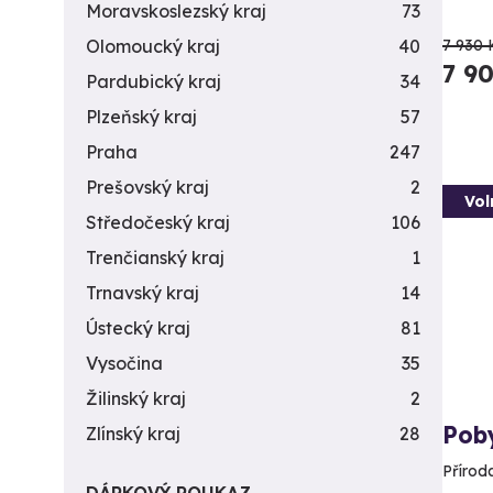
Moravskoslezský kraj
73
7 930 
Olomoucký kraj
40
7 9
Pardubický kraj
34
Plzeňský kraj
57
Praha
247
Prešovský kraj
2
Vol
Středočeský kraj
106
Trenčianský kraj
1
Trnavský kraj
14
Ústecký kraj
81
Vysočina
35
Žilinský kraj
2
Pob
Zlínský kraj
28
Přírod