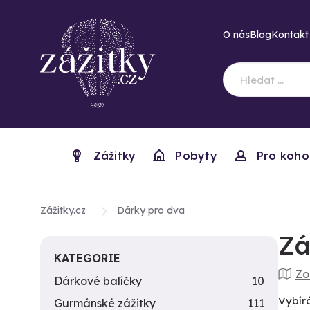
O nás
Blog
Kontakt
Zážitky
Pobyty
Pro koho
Zážitky.cz
Dárky pro dva
Zá
KATEGORIE
Zo
Dárkové balíčky
10
Vybír
Gurmánské zážitky
111