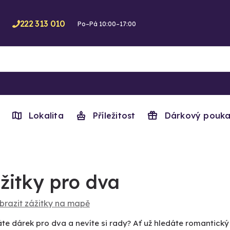
222 313 010
Po–Pá 10:00–17:00
Lokalita
Příležitost
Dárkový pouka
žitky pro dva
brazit zážitky na mapě
áte dárek pro dva a nevíte si rady? Ať už hledáte romantic