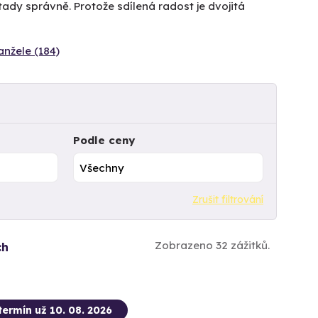
tady správně. Protože sdílená radost je dvojitá
nžele (184)
Podle ceny
Zrušit filtrování
Zobrazeno 32 zážitků.
ch
termín už 10. 08. 2026