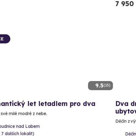
7 950
CE
9.5
(15)
antický let letadlem pro dva
Dva dn
ubyto
 své milé modré z nebe.
Děčín z vý
oudnice nad Labem
 7 dalších lokalit)
Děčí