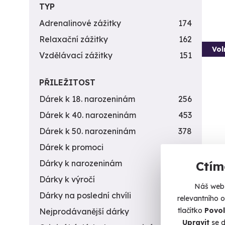
TYP
Adrenalinové zážitky
174
Relaxační zážitky
162
Vol
Vzdělávací zážitky
151
PŘILEŽITOST
Dárek k 18. narozeninám
256
Dárek k 40. narozeninám
453
Dárek k 50. narozeninám
378
Dárek k promoci
245
Wel
Dárky k narozeninám
551
Ctím
Relaxu
Dárky k výročí
294
Náš web 
Je
Dárky na poslední chvíli
450
relevantního 
tlačítko
Povol
Nejprodávanější dárky
56
9 9
Upravit
se d