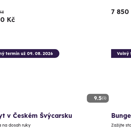
7 850
Kč
00 Kč
ný termín už 09. 08. 2026
Volný 
9.5
(1)
yt v Českém Švýcarsku
Bunge
a na dosah ruky
Zažijte st