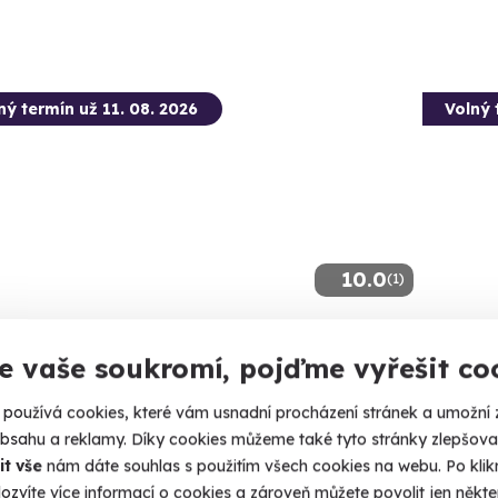
ný termín už 11. 08. 2026
Volný 
10.0
(1)
lness hotel v Českém Švýcarsku
Bunge
e vaše soukromí, pojďme vyřešit co
jte v srdci národního parku.
Největší a
používá cookies, které vám usnadní procházení stránek a umožní 
třichovice (Děčín)
Most
obsahu a reklamy. Díky cookies můžeme také tyto stránky zlepšovat
it vše
nám dáte souhlas s použitím všech cookies na webu. Po kliknu
90 Kč
9 190
ozvíte více informací o cookies a zároveň můžete povolit jen někter