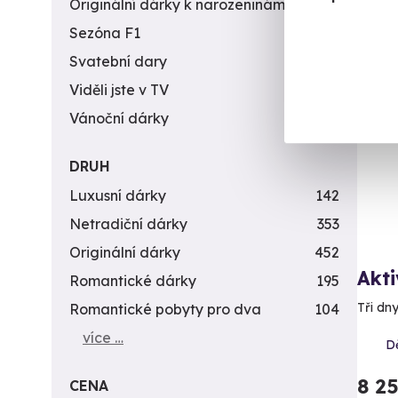
Originální dárky k narozeninám
422
Sezóna F1
4
Svatební dary
196
Viděli jste v TV
31
Vánoční dárky
311
DRUH
Luxusní dárky
142
Netradiční dárky
353
Originální dárky
452
Akti
Romantické dárky
195
Tři dny
Romantické pobyty pro dva
104
více …
D
8 2
CENA