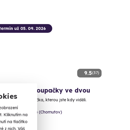
termín už 05. 09. 2026
9.5
(37)
e skok do houpačky ve dvou
okies
 nejrychlejší houpačka, kterou jste kdy viděli.
zobrazení
 Hačka (Chomutov) (Chomutov)
. Kliknutím na
tí na tlačítko
 Kč
é z nich. Váš