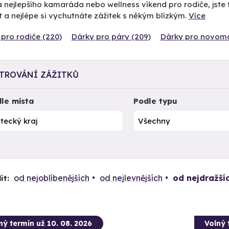
 nejlepšího kamaráda nebo wellness víkend pro rodiče, jste 
 a nejlépe si vychutnáte zážitek s někým blízkým.
Více
pro rodiče (220)
Dárky pro páry (209)
Dárky pro novoma
LTROVÁNÍ ZÁŽITKŮ
le místa
Podle typu
od nejoblíbenějších
od nejlevnějších
od nejdražší
it:
ný termín už 10. 08. 2026
Volný 