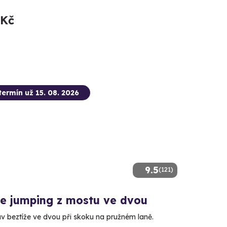
 Kč
termín už 15. 08. 2026
9.5
(121)
e jumping z mostu ve dvou
av beztíže ve dvou při skoku na pružném laně.