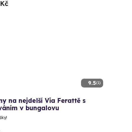
 Kč
9.5
(1)
y na nejdelší Via Ferattě s
váním v bungalovu
šky!
n