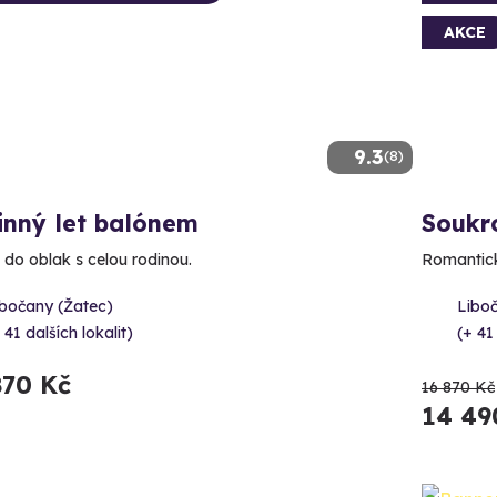
AKCE
9.3
(8)
inný let balónem
Soukr
 do oblak s celou rodinou.
Romantick
ibočany (Žatec)
Libo
 41 dalších lokalit)
(+ 41
870 Kč
16 870 Kč
14 49