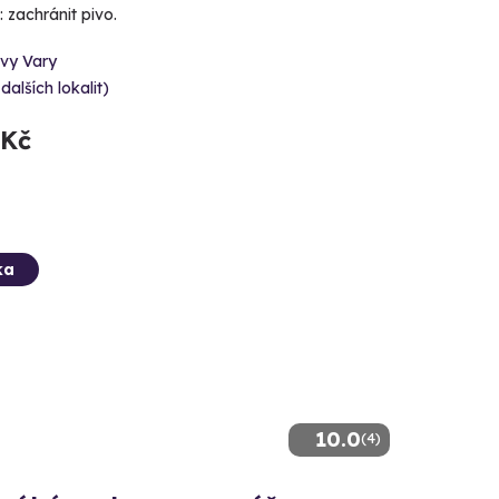
 zachránit pivo.
ovy Vary
 dalších lokalit)
 Kč
ka
10.0
(4)