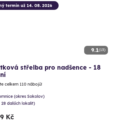
ný termín už 14. 08. 2026
9.1
(13)
tková střelba pro nadšence - 18
ní
íte celkem 110 nábojů!
omnice (okres Sokolov)
 28 dalších lokalit)
99 Kč