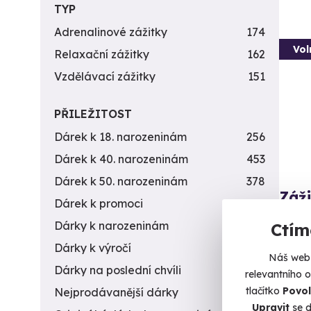
TYP
Adrenalinové zážitky
174
Vol
Relaxační zážitky
162
Vzdělávací zážitky
151
PŘILEŽITOST
Dárek k 18. narozeninám
256
Dárek k 40. narozeninám
453
Dárek k 50. narozeninám
378
Záži
Dárek k promoci
245
zbra
Dárky k narozeninám
551
Ctím
Vypálít
Dárky k výročí
294
Náš web 
L
Dárky na poslední chvíli
450
relevantního 
(+
tlačítko
Povol
Nejprodávanější dárky
56
Upravit
se d