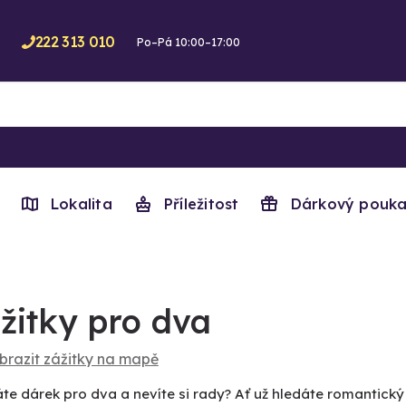
222 313 010
Po–Pá 10:00–17:00
Lokalita
Příležitost
Dárkový pouka
žitky pro dva
brazit zážitky na mapě
áte dárek pro dva a nevíte si rady? Ať už hledáte romantic