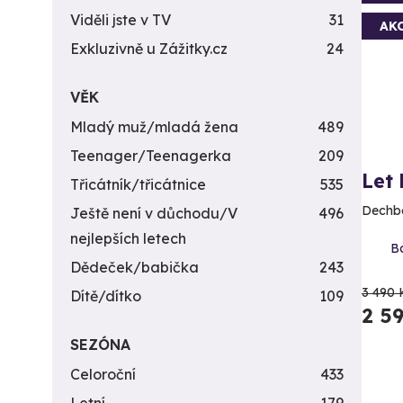
Viděli jste v TV
31
AK
Exkluzivně u Zážitky.cz
24
VĚK
Mladý muž/mladá žena
489
Teenager/Teenagerka
209
Let
Třicátník/třicátnice
535
Dechbe
Ještě není v důchodu/V
496
nejlepších letech
Bo
Dědeček/babička
243
3 490 
Dítě/dítko
109
2 5
SEZÓNA
Celoroční
433