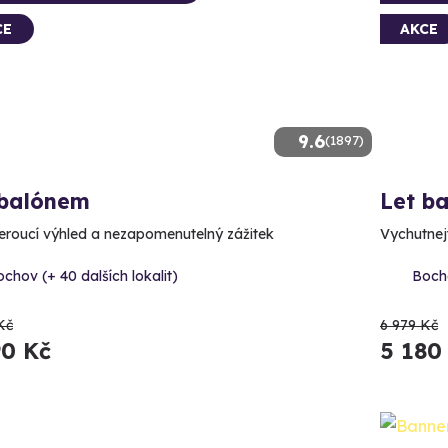
CE
AKCE
9.6
(1897)
 balónem
Let b
roucí výhled a nezapomenutelný zážitek
Vychutnejt
chov (+ 40 dalších lokalit)
Bocho
Kč
6 979 Kč
90 Kč
5 180