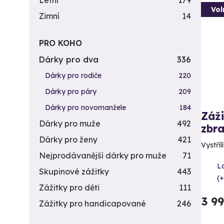
Letní
179
Vol
Zimní
14
PRO KOHO
Dárky pro dva
336
Dárky pro rodiče
220
Dárky pro páry
209
Dárky pro novomanžele
184
Záži
Dárky pro muže
492
zbra
Dárky pro ženy
421
Vystříl
Nejprodávanější dárky pro muže
71
L
Skupinové zážitky
443
(+
Zážitky pro děti
111
3 9
Zážitky pro handicapované
246