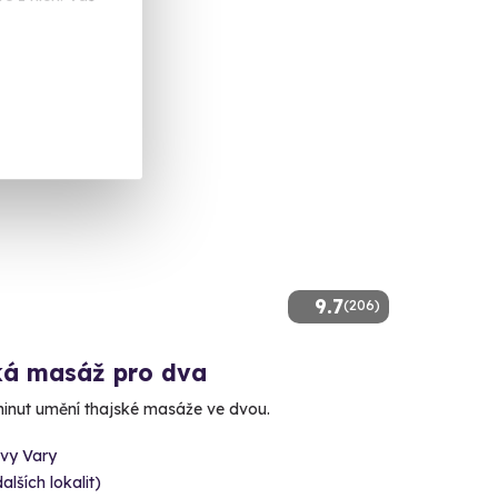
 Kč
9.7
(206)
ká masáž pro dva
minut umění thajské masáže ve dvou.
ovy Vary
dalších lokalit)