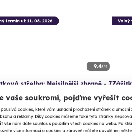
ný termín už 11. 08. 2026
Volný 
9.4
(4)
tková střelba: Nejsilnější zbraně - 7
Zážitk
ní
zbraní
e vaše soukromí, pojďme vyřešit co
e 13 výstřelů!
Nálož 130
používá cookies, které vám usnadní procházení stránek a umožní 
omnice (okres Sokolov)
Lomn
obsahu a reklamy. Díky cookies můžeme také tyto stránky zlepšovat
 28 dalších lokalit)
(+ 28
it vše
nám dáte souhlas s použitím všech cookies na webu. Po kliknu
ozvíte více informací o cookies a zároveň můžete povolit jen někter