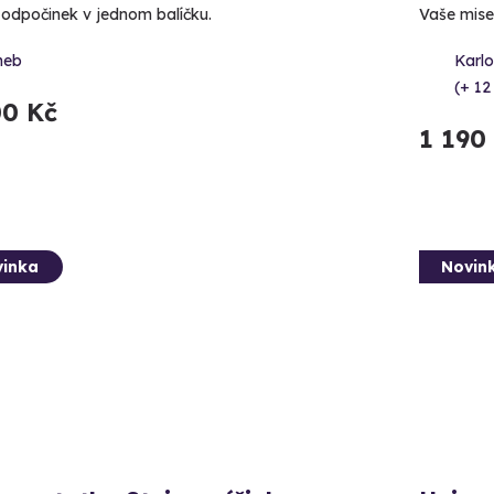
i odpočinek v jednom balíčku.
Vaše mise:
heb
Karl
(+ 12
00 Kč
1 190
inka
Novin