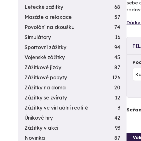
sebe a
Letecké zážitky
68
radost
Masáže a relaxace
57
Dárky 
Povolání na zkoušku
74
Simulátory
16
FI
Sportovní zážitky
94
Vojenské zážitky
45
Pod
Zážitkové jízdy
87
Zážitkové pobyty
126
Zážitky na doma
20
Zážitky se zvířaty
12
Zážitky ve virtuální realitě
3
Seřad
Únikové hry
42
Zážitky v akci
93
Vol
Novinka
87