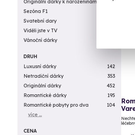
3 5
Originální dárky k narozeninám
422
Sezóna F1
4
Svatební dary
196
Viděli jste v TV
31
Vánoční dárky
311
DRUH
Luxusní dárky
142
Netradiční dárky
353
Originální dárky
452
Romantické dárky
195
Rom
Romantické pobyty pro dva
104
Var
více …
Nechte
léčebn
CENA