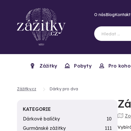
O nás
Blog
Kontakt
Zážitky
Pobyty
Pro koho
Zážitky.cz
Dárky pro dva
Zá
KATEGORIE
Zo
Dárkové balíčky
10
Vybír
Gurmánské zážitky
111