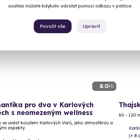
99 Kč
4 999
souhlas můžete kdykoliv odvolat pomocí odkazu v patičce.
Povolit vše
Upravit
8.0
(1)
antika pro dva v Karlových
Thajs
ech s neomezeným wellness
60 - 120 
 se unést kouzlem Karlových Varů, jeho atmosférou a
ými aspekty.
Karl
(+ 8 