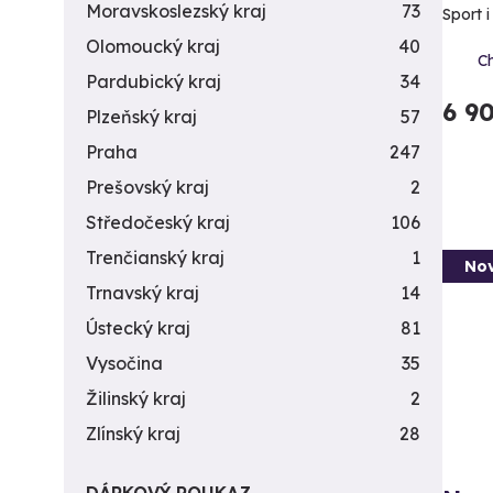
Moravskoslezský kraj
73
Sport 
Olomoucký kraj
40
C
Pardubický kraj
34
6 9
Plzeňský kraj
57
Praha
247
Prešovský kraj
2
Středočeský kraj
106
Trenčianský kraj
1
Nov
Trnavský kraj
14
Ústecký kraj
81
Vysočina
35
Žilinský kraj
2
Zlínský kraj
28