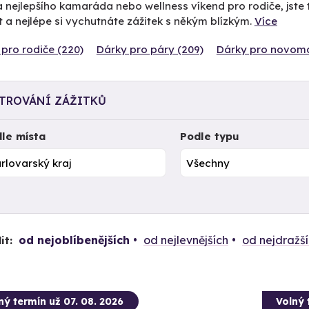
 nejlepšího kamaráda nebo wellness víkend pro rodiče, jste 
 a nejlépe si vychutnáte zážitek s někým blízkým.
Více
pro rodiče (220)
Dárky pro páry (209)
Dárky pro novoma
LTROVÁNÍ ZÁŽITKŮ
le místa
Podle typu
od nejoblíbenějších
od nejlevnějších
od nejdražš
it:
ný termín už 07. 08. 2026
Volný 