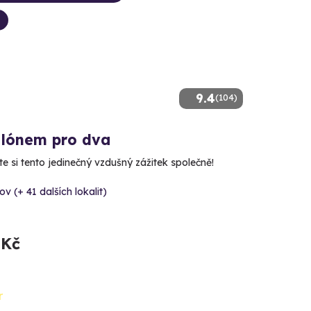
9.4
(104)
alónem pro dva
e si tento jedinečný vzdušný zážitek společně!
v (+ 41 dalších lokalit)
 Kč