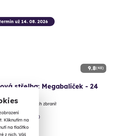
termín už 14. 08. 2026
9.8
(48)
ová střelba: Megabalíček - 24
okies
 nábojů z 24 různých zbraní!
zobrazení
ice (okres Sokolov)
. Kliknutím na
 dalších lokalit)
tí na tlačítko
é z nich. Váš