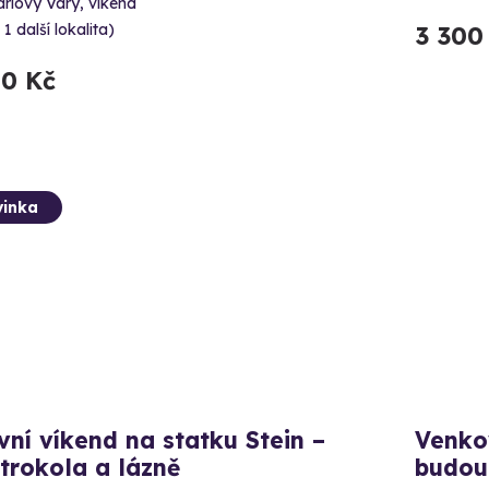
rlovy Vary, víkend
 1 další lokalita)
3 300
00 Kč
inka
vní víkend na statku Stein –
Venkov
trokola a lázně
budou