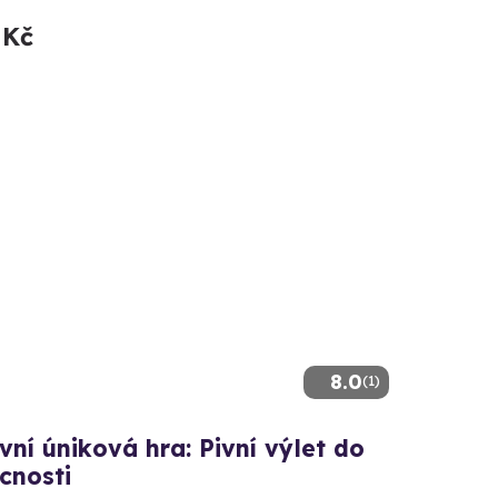
 Kč
8.0
(1)
ní úniková hra: Pivní výlet do
cnosti