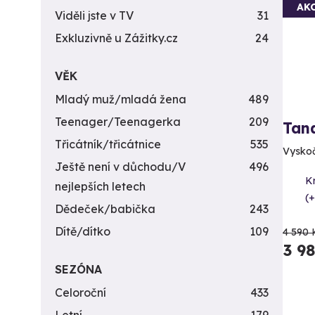
AK
Viděli jste v TV
31
Exkluzivně u Zážitky.cz
24
VĚK
Mladý muž/mladá žena
489
Teenager/Teenagerka
209
Tan
Třicátník/třicátnice
535
Vyskočt
Ještě není v důchodu/V
496
K
nejlepších letech
(+
Dědeček/babička
243
Dítě/dítko
109
4 590 
3 9
SEZÓNA
Celoroční
433