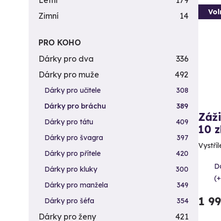
Letní
179
Vol
Zimní
14
PRO KOHO
Dárky pro dva
336
Dárky pro muže
492
Dárky pro učitele
308
Dárky pro bráchu
389
Záži
Dárky pro tátu
409
10 z
Dárky pro švagra
397
Vystříl
Dárky pro přítele
420
Da
Dárky pro kluky
300
(+
Dárky pro manžela
349
1 9
Dárky pro šéfa
354
Dárky pro ženy
421