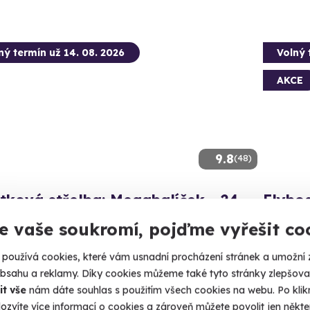
ný termín už 14. 08. 2026
Volný 
AKCE
9.8
(48)
tková střelba: Megabalíček - 24
Flybo
ní
Jen vy, fl
e vaše soukromí, pojďme vyřešit co
130 nábojů z 24 různých zbraní!
Lipno
používá cookies, které vám usnadní procházení stránek a umožní 
(+ 14
čice (okres Jindřichův Hradec)
obsahu a reklamy. Díky cookies můžeme také tyto stránky zlepšovat
 28 dalších lokalit)
it vše
nám dáte souhlas s použitím všech cookies na webu. Po kliknu
1 590
ozvíte více informací o cookies a zároveň můžete povolit jen někter