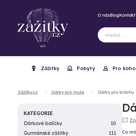
O nás
Blog
Kontakt
Zážitky
Pobyty
Pro koho
Zážitky.cz
Dárky pro muže
Dárky pro bráchu
Dá
KATEGORIE
Zo
Dárkové balíčky
10
Co má
Gurmánské zážitky
111