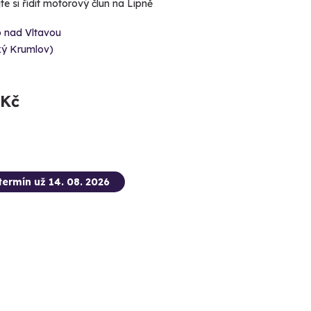
e si řídit motorový člun na Lipně
o nad Vltavou
ký Krumlov)
 Kč
termín už 14. 08. 2026