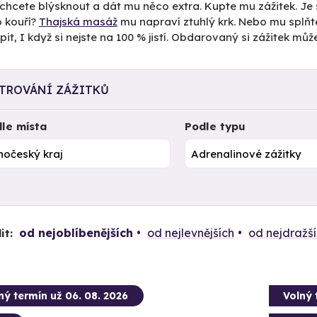
 chcete blýsknout a dát mu něco extra. Kupte mu zážitek. Je
o kouří?
Thajská masáž
mu napraví ztuhlý krk. Nebo mu splňt
it, I když si nejste na 100 % jistí. Obdarovaný si zážitek mů
LTROVÁNÍ ZÁŽITKŮ
le místa
Podle typu
od nejoblíbenějších
od nejlevnějších
od nejdražš
it:
ný termín už 06. 08. 2026
Volný 