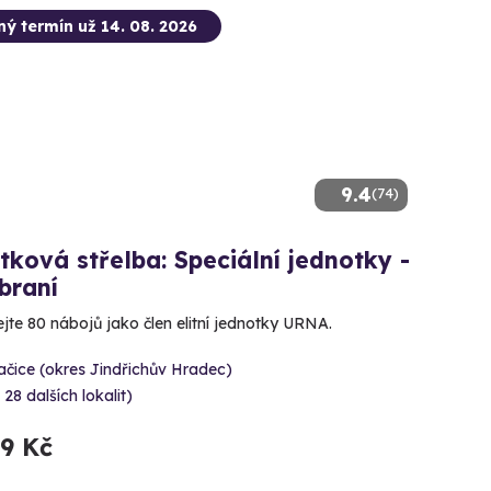
ný termín už 14. 08. 2026
9.4
(74)
tková střelba: Speciální jednotky -
braní
ejte 80 nábojů jako člen elitní jednotky URNA.
čice (okres Jindřichův Hradec)
 28 dalších lokalit)
99 Kč