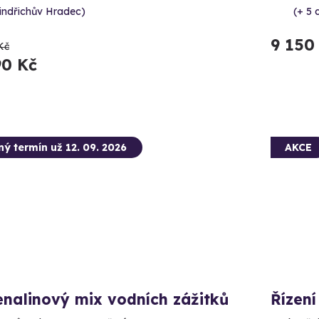
indřichův Hradec)
(+ 5 
9 150
Kč
90 Kč
ný termín už 12. 09. 2026
AKCE
nalinový mix vodních zážitků
Řízen