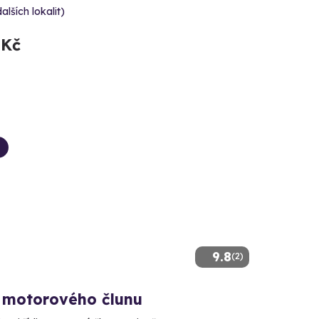
dalších lokalit)
 Kč
9.8
(2)
í motorového člunu