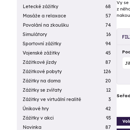
Vy se
Letecké zážitky
68
z něh
nakoup
Masáže a relaxace
57
Povolání na zkoušku
74
Simulátory
16
FI
Sportovní zážitky
94
Pod
Vojenské zážitky
45
Zážitkové jízdy
87
Zážitkové pobyty
126
Zážitky na doma
20
Zážitky se zvířaty
12
Seřad
Zážitky ve virtuální realitě
3
Únikové hry
42
Zážitky v akci
93
Vol
Novinka
87