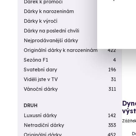
Dárek k promoci
245
4 9
Dárky k narozeninám
551
Dárky k výročí
294
Dárky na poslední chvíli
450
AK
Nejprodávanější dárky
56
Originální dárky k narozeninám
422
Sezóna F1
4
Svatební dary
196
Viděli jste v TV
31
Vánoční dárky
311
Dyn
DRUH
výst
Luxusní dárky
142
Zážite
Netradiční dárky
353
Da
Originální dárky
452