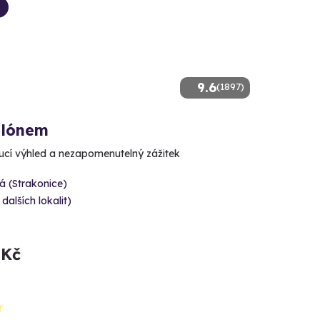
9.6
(1897)
alónem
cí výhled a nezapomenutelný zážitek
á (Strakonice)
 dalších lokalit)
 Kč