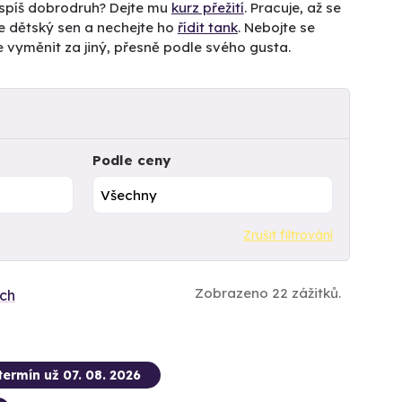
 spíš dobrodruh? Dejte mu
kurz přežití
. Pracuje, až se
e dětský sen a nechejte ho
řídit tank
. Nebojte se
že vyměnit za jiný, přesně podle svého gusta.
Podle ceny
Zrušit filtrování
Zobrazeno 22 zážitků.
ích
termín už 07. 08. 2026