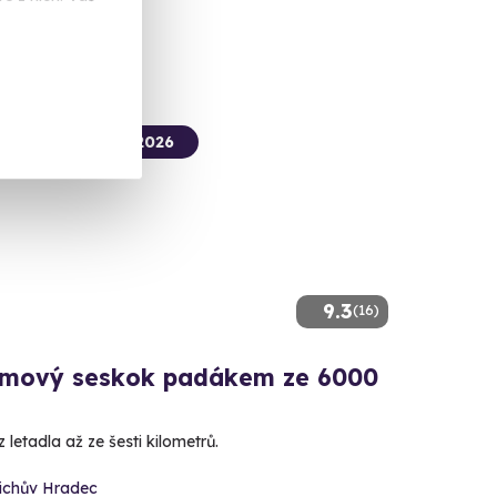
termín už 16. 08. 2026
9.3
(16)
mový seskok padákem ze 6000
 letadla až ze šesti kilometrů.
řichův Hradec