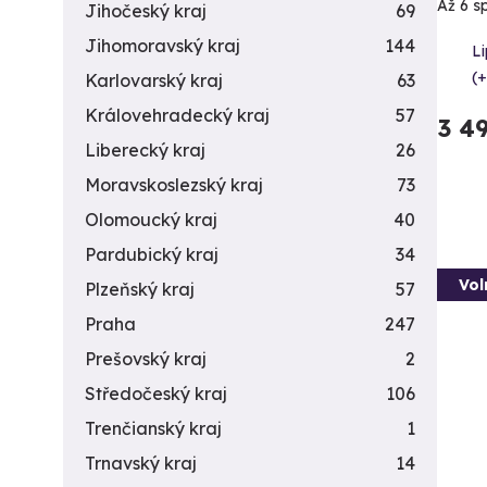
Až 6 s
Jihočeský kraj
69
Jihomoravský kraj
144
L
(+
Karlovarský kraj
63
Královehradecký kraj
57
3 4
Liberecký kraj
26
Moravskoslezský kraj
73
Olomoucký kraj
40
Pardubický kraj
34
Vol
Plzeňský kraj
57
Praha
247
Prešovský kraj
2
Středočeský kraj
106
Trenčianský kraj
1
Trnavský kraj
14