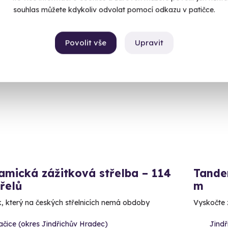
99 Kč
souhlas můžete kdykoliv odvolat pomocí odkazu v patičce.
Povolit vše
Upravit
CE
Volný 
amická zážitková střelba – 114
Tande
řelů
m
k, který na českých střelnicích nemá obdoby
Vyskočte z
čice (okres Jindřichův Hradec)
Jind