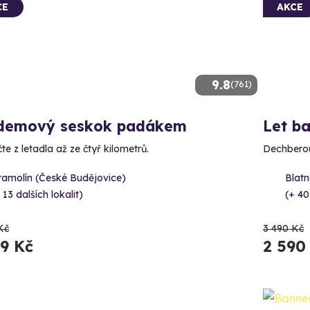
CE
AKCE
9.8
(761)
demový seskok padákem
Let b
e z letadla až ze čtyř kilometrů.
Dechberou
ramolín (České Budějovice)
Blatn
 13 dalších lokalit)
(+ 40
Kč
3 490 Kč
89 Kč
2 590