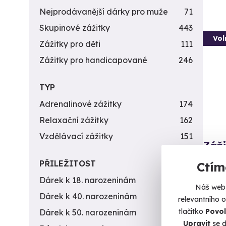
Nejprodávanější dárky pro muže
71
Skupinové zážitky
443
Vol
Zážitky pro děti
111
Zážitky pro handicapované
246
TYP
Adrenalinové zážitky
174
Relaxační zážitky
162
Vzdělávací zážitky
151
Záži
zbra
PŘILEŽITOST
Ctím
Nálož 
Dárek k 18. narozeninám
256
Náš web 
Dárek k 40. narozeninám
453
Da
relevantního 
(+
tlačítko
Povol
Dárek k 50. narozeninám
378
Upravit
se d