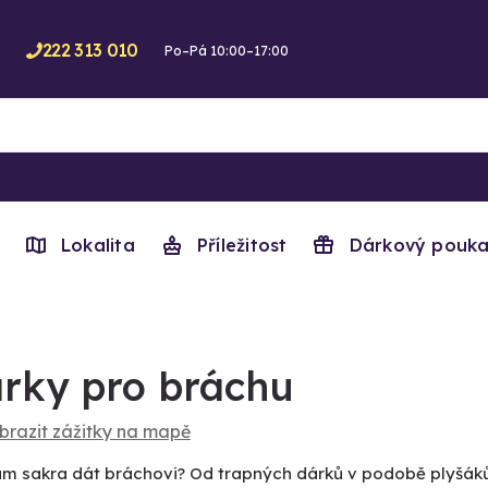
222 313 010
Po–Pá 10:00–17:00
Lokalita
Příležitost
Dárkový pouka
rky pro bráchu
brazit zážitky na mapě
m sakra dát bráchovi? Od trapných dárků v podobě plyšáků a 