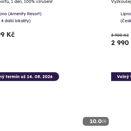
portů, 1 den, 100% vzrušení!
Vyzkoušejt
ipno (Amenity Resort)
Lipn
 4 další lokality)
(Čes
99 Kč
3 900 Kč
2 990
ný termín už 14. 08. 2026
Volný 
10.0
(1)