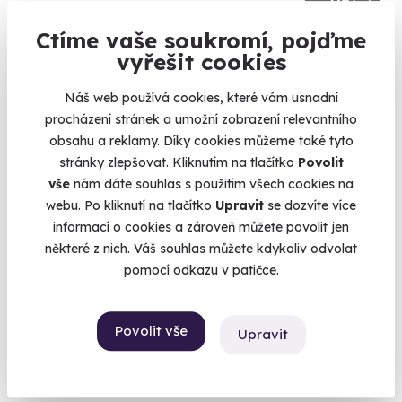
Ctíme vaše soukromí, pojďme
Jetsurfing
vyřešit cookies
Motorové surfování bez ohledu na vlny
Náš web používá cookies, které vám usnadní
Valtice (Břeclav)
procházení stránek a umožní zobrazení relevantního
2 999 Kč
obsahu a reklamy. Díky cookies můžeme také tyto
stránky zlepšovat. Kliknutím na tlačítko
Povolit
vše
nám dáte souhlas s použitím všech cookies na
webu. Po kliknutí na tlačítko
Upravit
se dozvíte více
informací o cookies a zároveň můžete povolit jen
Volný termín už 16. 08. 2026
některé z nich. Váš souhlas můžete kdykoliv odvolat
pomocí odkazu v patičce.
Povolit vše
Upravit
9.3
(16)