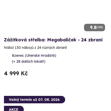
9.8
(48)
Zážitková střelba: Megabalíček - 24 zbraní
Nálož 130 nábojů z 24 různých zbraní!
Bzenec (Uherské Hradiště)
(+ 28 dalších lokalit)
4 999 Kč
Volný termín už 07. 08. 2026
AKCE