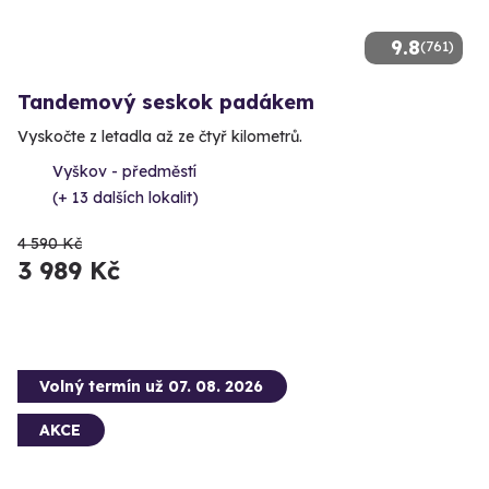
9.8
(761)
Tandemový seskok padákem
Vyskočte z letadla až ze čtyř kilometrů.
Vyškov - předměstí
(+ 13 dalších lokalit)
4 590 Kč
3 989 Kč
Volný termín už 07. 08. 2026
AKCE