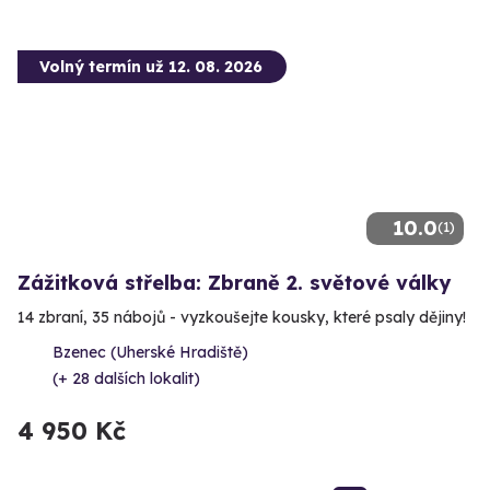
Volný termín už 12. 08. 2026
10.0
(1)
Zážitková střelba: Zbraně 2. světové války
14 zbraní, 35 nábojů - vyzkoušejte kousky, které psaly dějiny!
Bzenec (Uherské Hradiště)
(+ 28 dalších lokalit)
4 950 Kč