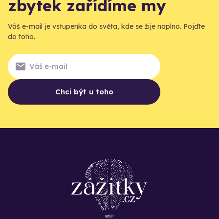
zbytek zařídíme my
Váš e-mail je vstupenka do světa, kde se žije naplno. Pojďte
do toho.
Chci být u toho