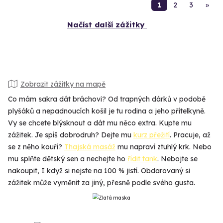
1
2
3
»
Načíst další zážitky
Zobrazit zážitky na mapě
Co mám sakra dát bráchovi? Od trapných dárků v podobě
plyšáků a nepadnoucích košil je tu rodina a jeho přítelkyně.
Vy se chcete blýsknout a dát mu něco extra. Kupte mu
zážitek. Je spíš dobrodruh? Dejte mu
kurz přežití
. Pracuje, až
se z něho kouří?
Thajská masáž
mu napraví ztuhlý krk. Nebo
mu splňte dětský sen a nechejte ho
řídit tank
. Nebojte se
nakoupit, I když si nejste na 100 % jistí. Obdarovaný si
zážitek může vyměnit za jiný, přesně podle svého gusta.