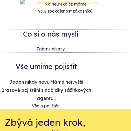
Na
heureka.cz
máme
96% spokojenost zákazníků.
Co si o nás myslí
Zobraz ohlasy
Vše umíme pojistit
Jeden nikdy neví. Máme nejvyšší
úrazové pojištění z nabídky zážitkových
agentur.
Vše o pojištění
Zbývá jeden krok,