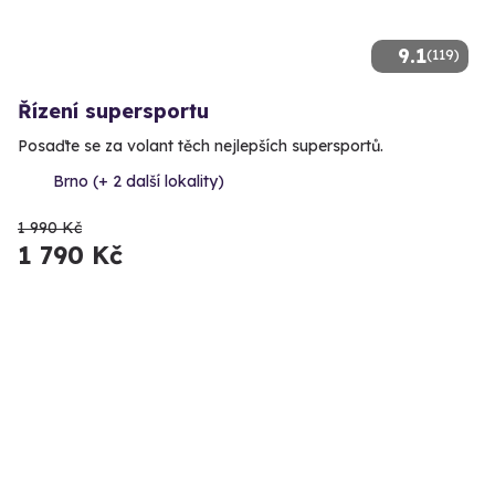
9.1
(119)
Řízení supersportu
Posaďte se za volant těch nejlepších supersportů.
Brno (+ 2 další lokality)
1 990 Kč
1 790 Kč