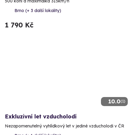
500 koní a maximálka 315km/h
Brno (+ 3 další lokality)
1 790 Kč
10.0
(1)
Exkluzivní let vzducholodí
Nezapomenutelný vyhlídkový let v jediné vzducholodi v ČR