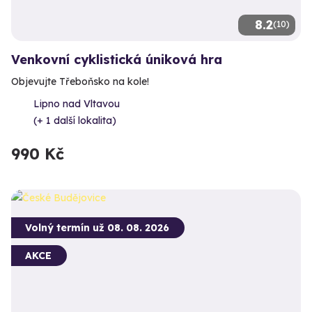
8.2
(10)
Venkovní cyklistická úniková hra
Objevujte Třeboňsko na kole!
Lipno nad Vltavou
(+ 1 další lokalita)
990 Kč
Volný termín už 08. 08. 2026
AKCE