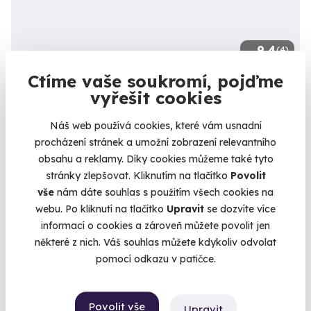
9.4
(4)
Ctíme vaše soukromí, pojďme
Zážitková střelba: Nejsilnější zbraně - 7
vyřešit cookies
zbraní
Vypálíte 13 výstřelů!
Náš web používá cookies, které vám usnadní
procházení stránek a umožní zobrazení relevantního
Dačice (okres Jindřichův Hradec)
obsahu a reklamy. Díky cookies můžeme také tyto
(+ 28 dalších lokalit)
stránky zlepšovat. Kliknutím na tlačítko
Povolit
3 599 Kč
vše
nám dáte souhlas s použitím všech cookies na
webu. Po kliknutí na tlačítko
Upravit
se dozvíte více
informací o cookies a zároveň můžete povolit jen
některé z nich. Váš souhlas můžete kdykoliv odvolat
pomocí odkazu v patičce.
Volný termín už 08. 08. 2026
Povolit vše
Upravit