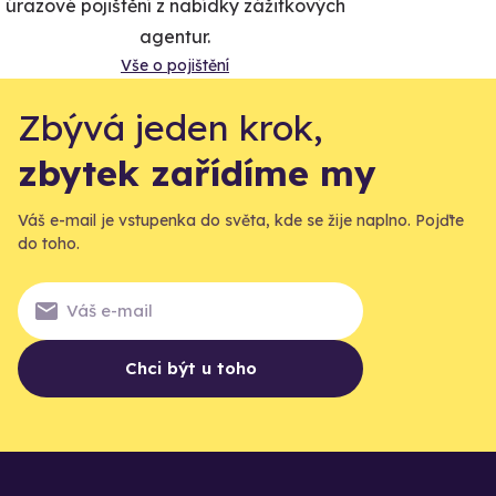
úrazové pojištění z nabídky zážitkových
agentur.
Vše o pojištění
Zbývá jeden krok,
zbytek zařídíme my
Váš e-mail je vstupenka do světa, kde se žije naplno. Pojďte
do toho.
Chci být u toho