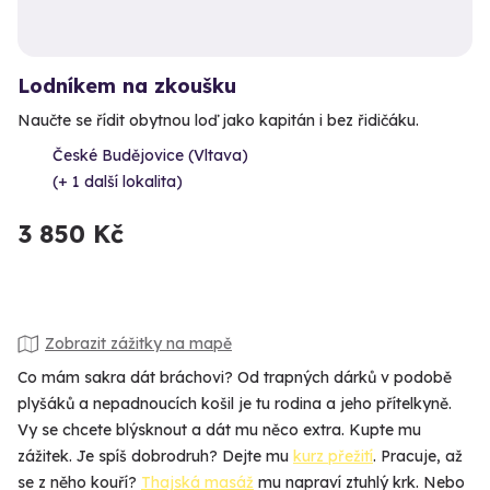
Lodníkem na zkoušku
Naučte se řídit obytnou loď jako kapitán i bez řidičáku.
České Budějovice (Vltava)
(+ 1 další lokalita)
3 850 Kč
Zobrazit zážitky na mapě
Co mám sakra dát bráchovi? Od trapných dárků v podobě
plyšáků a nepadnoucích košil je tu rodina a jeho přítelkyně.
Vy se chcete blýsknout a dát mu něco extra. Kupte mu
zážitek. Je spíš dobrodruh? Dejte mu
kurz přežití
. Pracuje, až
se z něho kouří?
Thajská masáž
mu napraví ztuhlý krk. Nebo