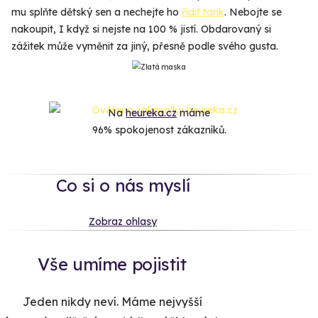
mu splňte dětský sen a nechejte ho
řídit tank
. Nebojte se
nakoupit, I když si nejste na 100 % jistí. Obdarovaný si
zážitek může vyměnit za jiný, přesně podle svého gusta.
Na
heureka.cz
máme
96% spokojenost zákazníků.
Co si o nás myslí
Zobraz ohlasy
Vše umíme pojistit
Jeden nikdy neví. Máme nejvyšší