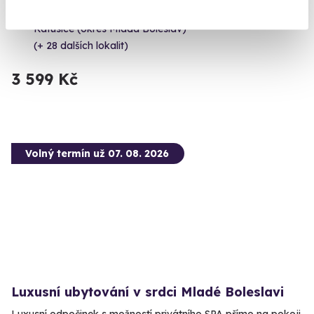
Vypálíte 13 výstřelů!
Katusice (okres Mladá Boleslav)
(+ 28 dalších lokalit)
3 599 Kč
Volný termín už 07. 08. 2026
Luxusní ubytování v srdci Mladé Boleslavi
Luxusní odpočinek s možností privátního SPA přímo na pokoji