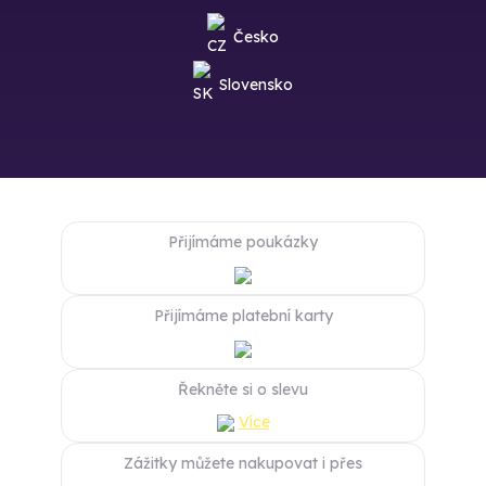
Česko
Slovensko
Přijímáme poukázky
Přijímáme platební karty
Řekněte si o slevu
Více
Zážitky můžete nakupovat i přes