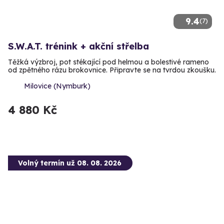
9.4
(7)
S.W.A.T. trénink + akční střelba
Těžká výzbroj, pot stékající pod helmou a bolestivé rameno
od zpětného rázu brokovnice. Připravte se na tvrdou zkoušku.
Milovice (Nymburk)
4 880 Kč
Volný termín už 08. 08. 2026