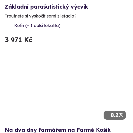
Základní parašutistický výcvik
Troufnete si vyskočit sami z letadla?
Kolín (+ 1 další lokalita)
3 971 Kč
8.2
(5)
Na dva dny farmářem na Farmě Košík