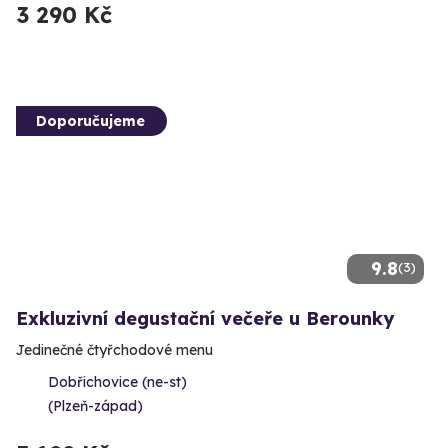
3 290 Kč
Doporučujeme
9.8
(3)
Exkluzivní degustační večeře u Berounky
Jedinečné čtyřchodové menu
Dobřichovice (ne-st)
(Plzeň-západ)