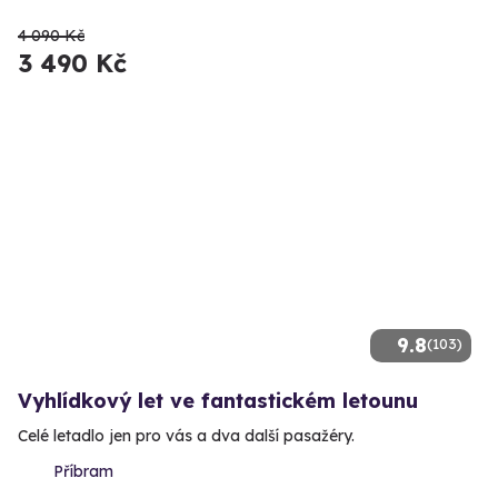
4 090 Kč
3 490 Kč
9.8
(103)
Vyhlídkový let ve fantastickém letounu
Celé letadlo jen pro vás a dva další pasažéry.
Příbram