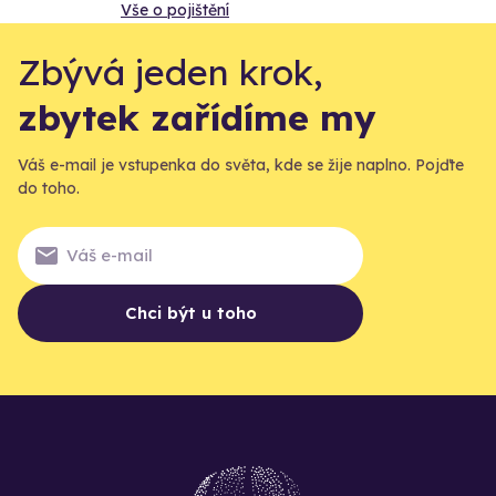
Vše o pojištění
Zbývá jeden krok,
zbytek zařídíme my
Váš e-mail je vstupenka do světa, kde se žije naplno. Pojďte
do toho.
Chci být u toho