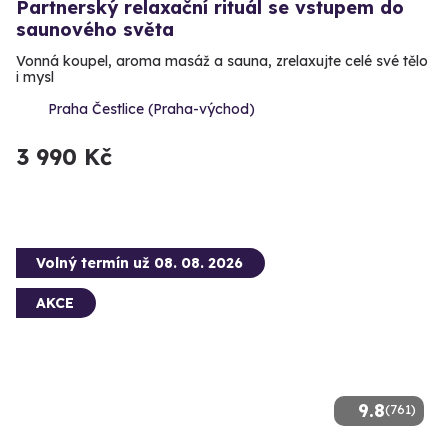
Partnerský relaxační rituál se vstupem do
saunového světa
Vonná koupel, aroma masáž a sauna, zrelaxujte celé své tělo
i mysl
Praha Čestlice (Praha-východ)
3 990 Kč
Volný termín už 08. 08. 2026
AKCE
9.8
(761)