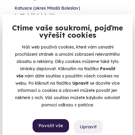
Katusice (okres Mladá Boleslav)
(+ 28 dalších lokalit)
Ctíme vaše soukromí, pojďme
3 599 Kč
vyřešit cookies
Náš web používá cookies, které vám usnadní
procházení stránek a umožní zobrazení relevantního
obsahu a reklamy. Díky cookies můžeme také tyto
Volný termín už 11. 08. 2026
stránky zlepšovat. Kliknutím na tlačítko
Povolit
vše
nám dáte souhlas s použitím všech cookies na
webu. Po kliknutí na tlačítko
Upravit
se dozvíte více
informací o cookies a zároveň můžete povolit jen
některé z nich. Váš souhlas můžete kdykoliv odvolat
pomocí odkazu v patičce.
9.4
(4)
Zážitková střelba: Nejsilnější zbraně - 7
Povolit vše
Upravit
zbraní