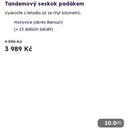
Tandemový seskok padákem
Vyskočte z letadla až ze čtyř kilometrů.
Hořovice (okres Beroun)
(+ 13 dalších lokalit)
4 590 Kč
3 989 Kč
10.0
(5)