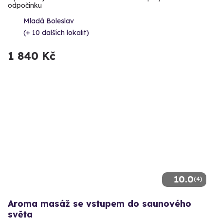
odpočínku
Mladá Boleslav
(+ 10 dalších lokalit)
1 840 Kč
10.0
(4)
Aroma masáž se vstupem do saunového
světa