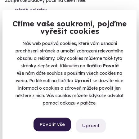
Zažijte čokoládový pocit na celém těle.
Mladá Boleslav
(+ 10 dalších lokalit)
Ctíme vaše soukromí, pojďme
vyřešit cookies
1 900 Kč
Náš web používá cookies, které vám usnadní
procházení stránek a umožní zobrazení relevantního
obsahu a reklamy. Díky cookies můžeme také tyto
stránky zlepšovat. Kliknutím na tlačítko
Povolit
vše
nám dáte souhlas s použitím všech cookies na
webu. Po kliknutí na tlačítko
Upravit
se dozvíte více
informací o cookies a zároveň můžete povolit jen
některé z nich. Váš souhlas můžete kdykoliv odvolat
pomocí odkazu v patičce.
9.5
(13)
Povolit vše
Upravit
Masáž medem
Zažijte výjimečné účinky medu na vlastní kůži.