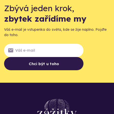
Zbývá jeden krok,
zbytek zařídíme my
Váš e-mail je vstupenka do světa, kde se žije naplno. Pojďte
do toho.
Chci být u toho