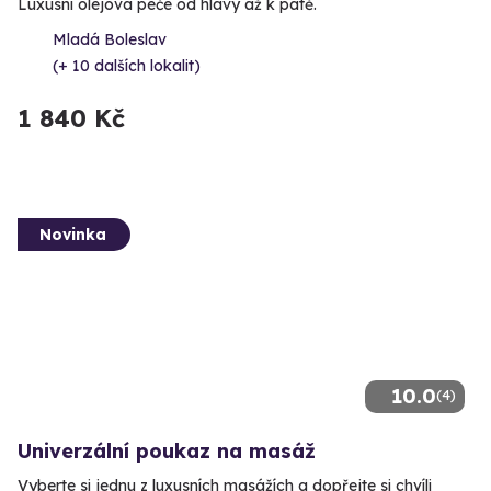
Luxusní olejová péče od hlavy až k patě.
Mladá Boleslav
(+ 10 dalších lokalit)
1 840 Kč
Novinka
10.0
(4)
Univerzální poukaz na masáž
Vyberte si jednu z luxusních masážích a dopřejte si chvíli