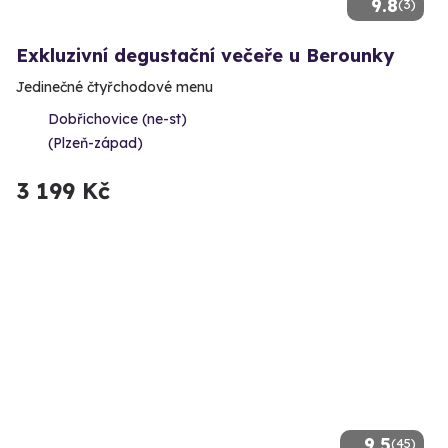
9.8
(3)
Exkluzivní degustační večeře u Berounky
Jedinečné čtyřchodové menu
Dobřichovice (ne-st)
(Plzeň-západ)
3 199 Kč
9.5
(45)