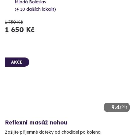
Mladá Boleslav
(+ 10 dalších lokalit)
1 750 Kč
1 650 Kč
AKCE
9.4
(91)
Reflexní masáž nohou
Zažijte příjemné doteky od chodidel po kolena.