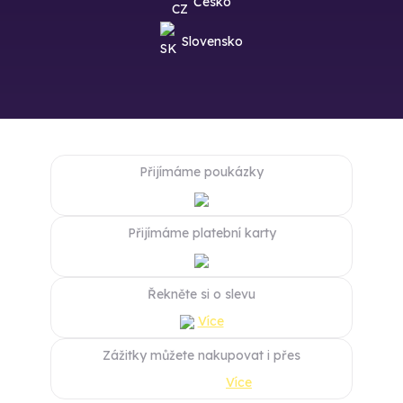
Česko
Slovensko
Přijímáme poukázky
Přijímáme platební karty
Řekněte si o slevu
Více
Zážitky můžete nakupovat i přes
Více