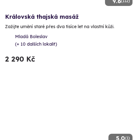
9.6
(112)
Královská thajská masáž
Zažijte umění staré přes dva tisíce let na vlastní kůži.
Mladá Boleslav
(+ 10 dalších lokalit)
2 290 Kč
5.0
(1)