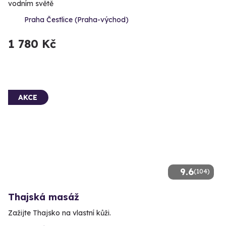
vodním světě
Praha Čestlice (Praha-východ)
1 780 Kč
AKCE
9.6
(104)
Thajská masáž
Zažijte Thajsko na vlastní kůži.