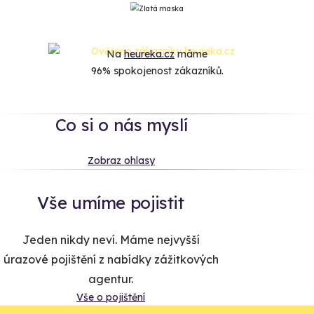
Na
heureka.cz
máme
96% spokojenost zákazníků.
Co si o nás myslí
Zobraz ohlasy
Vše umíme pojistit
Jeden nikdy neví. Máme nejvyšší
úrazové pojištění z nabídky zážitkových
agentur.
Vše o pojištění