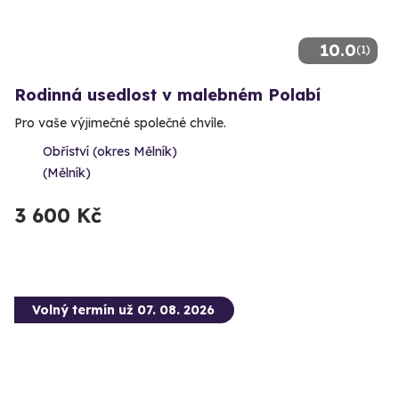
10.0
(1)
Rodinná usedlost v malebném Polabí
Pro vaše výjimečné společné chvíle.
Obříství (okres Mělník)
(Mělník)
3 600 Kč
Volný termín už 07. 08. 2026