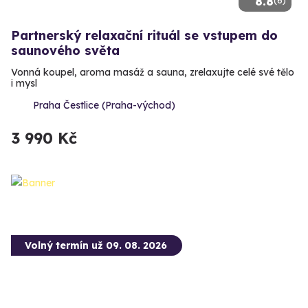
8.8
(6)
Partnerský relaxační rituál se vstupem do
saunového světa
Vonná koupel, aroma masáž a sauna, zrelaxujte celé své tělo
i mysl
Praha Čestlice (Praha-východ)
3 990 Kč
Volný termín už 09. 08. 2026