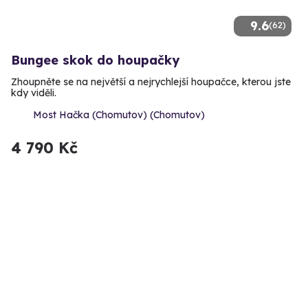
9.6
(62)
Bungee skok do houpačky
Zhoupněte se na největší a nejrychlejší houpačce, kterou jste
kdy viděli.
Most Hačka (Chomutov) (Chomutov)
4 790 Kč