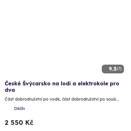
9.3
(7)
České Švýcarsko na lodi a elektrokole pro
dva
Část dobrodružství po vodě, část dobrodružství po souši…
Děčín
2 550 Kč