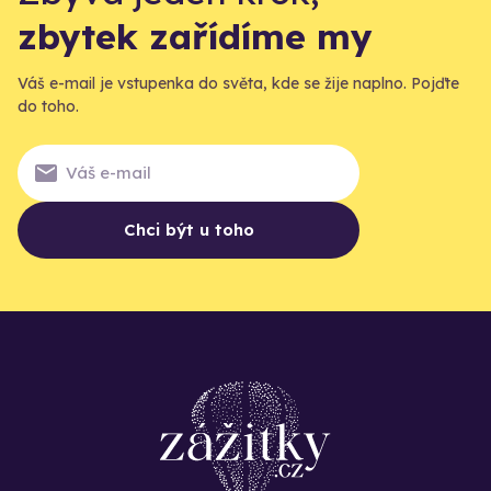
zbytek zařídíme my
Váš e-mail je vstupenka do světa, kde se žije naplno. Pojďte
do toho.
Chci být u toho