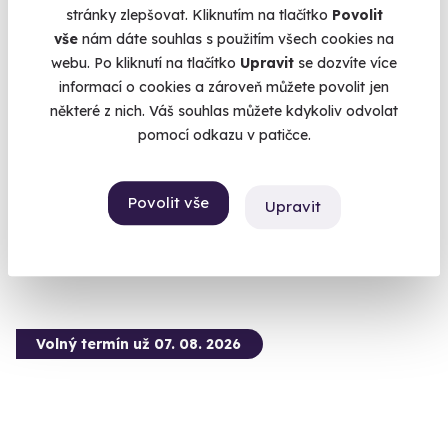
stránky zlepšovat. Kliknutím na tlačítko
Povolit
vše
nám dáte souhlas s použitím všech cookies na
webu. Po kliknutí na tlačítko
Upravit
se dozvíte více
7.8
(4)
informací o cookies a zároveň můžete povolit jen
některé z nich. Váš souhlas můžete kdykoliv odvolat
Venkovní úniková hra: Husitská tajemství
pomocí odkazu v patičce.
Vyluštíte šifry s husitskou tematikou?
Tábor
Povolit vše
Upravit
990 Kč
Volný termín už 07. 08. 2026