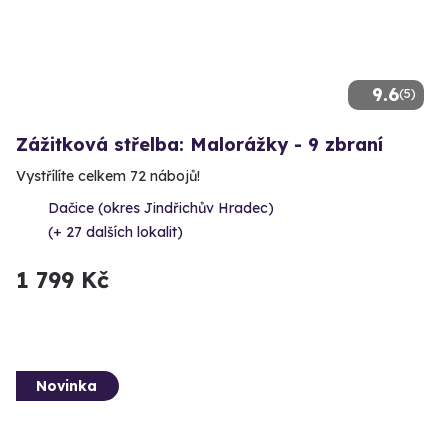
9.6
(5)
Zážitková střelba: Malorážky - 9 zbraní
Vystřílíte celkem 72 nábojů!
Dačice (okres Jindřichův Hradec)
(+ 27 dalších lokalit)
1 799 Kč
Novinka