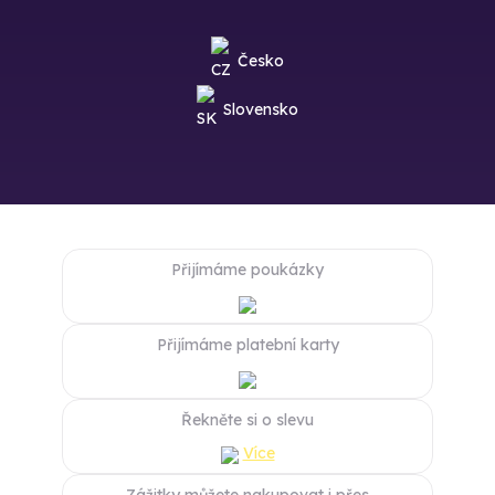
Česko
Slovensko
Přijímáme poukázky
Přijímáme platební karty
Řekněte si o slevu
Více