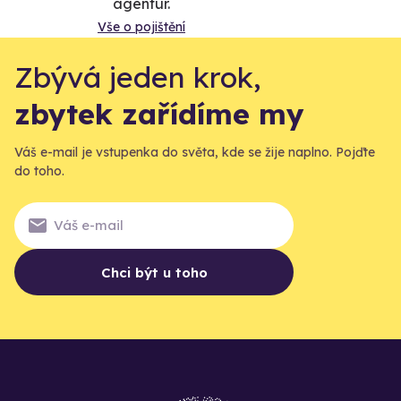
agentur.
Vše o pojištění
Zbývá jeden krok,
zbytek zařídíme my
Váš e-mail je vstupenka do světa, kde se žije naplno. Pojďte
do toho.
Chci být u toho