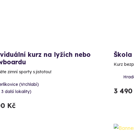
viduální kurz na lyžích nebo
Škola
wboardu
Kurz bezpe
te zimní sporty s jistotou!
Hrad
rlíkovice (Vrchlabí)
3 490
 3 další lokality)
00 Kč