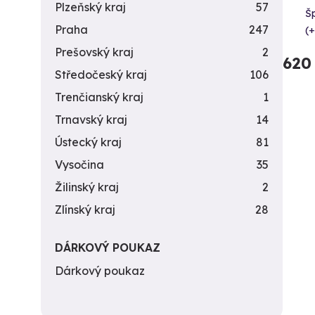
Plzeňský kraj
57
Šp
Praha
247
(+
Prešovský kraj
2
620
Středočeský kraj
106
Trenčianský kraj
1
Trnavský kraj
14
Ústecký kraj
81
Vysočina
35
Žilinský kraj
2
Zlínský kraj
28
DÁRKOVÝ POUKAZ
Dárkový poukaz