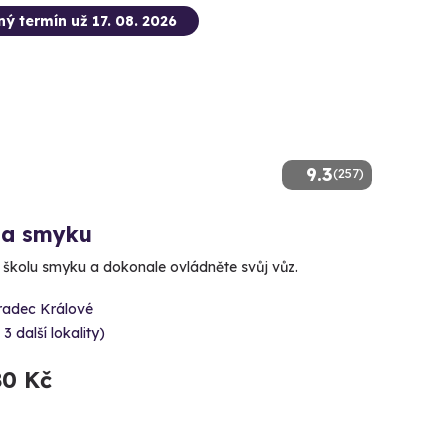
ný termín už 17. 08. 2026
9.3
(257)
la smyku
e školu smyku a dokonale ovládněte svůj vůz.
radec Králové
 3 další lokality)
80 Kč