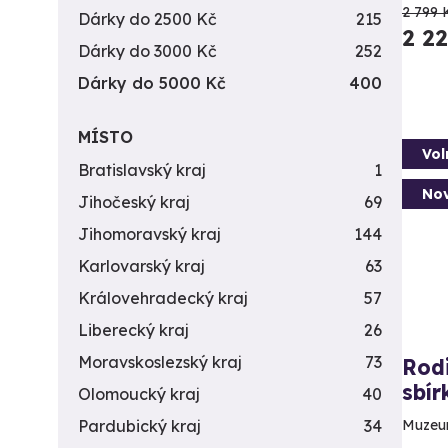
2 799 
Dárky do 2500 Kč
215
2 2
Dárky do 3000 Kč
252
Dárky do 5000 Kč
400
MÍSTO
Vol
Bratislavský kraj
1
Nov
Jihočeský kraj
69
Jihomoravský kraj
144
Karlovarský kraj
63
Královehradecký kraj
57
Liberecký kraj
26
Moravskoslezský kraj
73
Rodi
sbí
Olomoucký kraj
40
Muzeum
Pardubický kraj
34