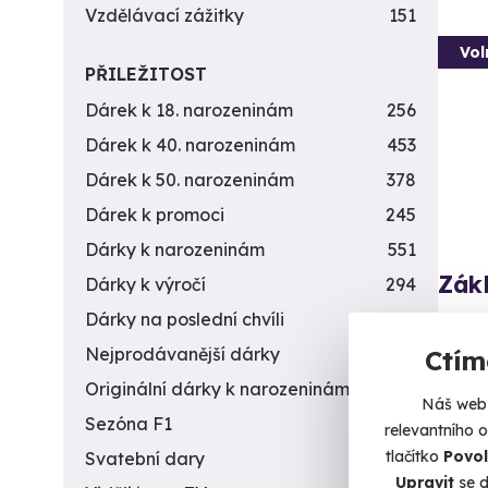
Vzdělávací zážitky
151
Vol
PŘILEŽITOST
Dárek k 18. narozeninám
256
Dárek k 40. narozeninám
453
Dárek k 50. narozeninám
378
Dárek k promoci
245
Dárky k narozeninám
551
Zákl
Dárky k výročí
294
Dárky na poslední chvíli
450
Naučte
Nejprodávanější dárky
56
Ctím
H
Originální dárky k narozeninám
422
(+
Náš web 
Sezóna F1
4
relevantního 
2 9
tlačítko
Povol
Svatební dary
196
Upravit
se d