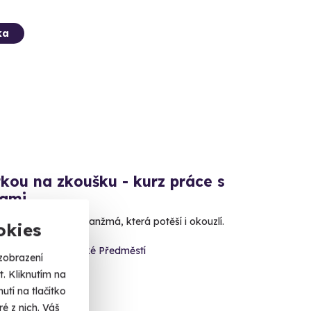
ka
tkou na zkoušku - kurz práce s
nami
tvořit květinová aranžmá, která potěší i okouzlí.
okies
ec Králové - Pražské Předměstí
zobrazení
dec Králové)
. Kliknutím na
tí na tlačítko
 Kč
é z nich. Váš