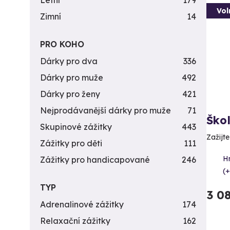
Letní
179
Vol
Zimní
14
PRO KOHO
Dárky pro dva
336
Dárky pro muže
492
Dárky pro ženy
421
Nejprodávanější dárky pro muže
71
Ško
Skupinové zážitky
443
Zažijt
Zážitky pro děti
111
H
Zážitky pro handicapované
246
(+
TYP
3 0
Adrenalinové zážitky
174
Relaxační zážitky
162