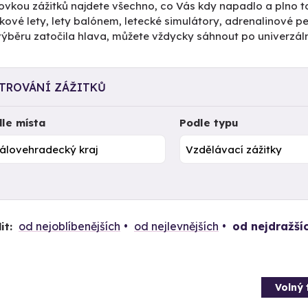
ovkou zážitků najdete všechno, co Vás kdy napadlo a plno to
kové lety, lety balónem, letecké simulátory, adrenalinové 
výběru zatočila hlava, můžete vždycky sáhnout po univerzál
LTROVÁNÍ ZÁŽITKŮ
le místa
Podle typu
od nejoblíbenějších
od nejlevnějších
od nejdražší
it:
Volný 