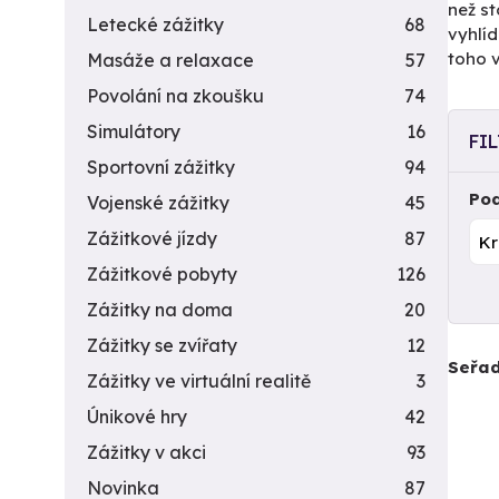
než st
Letecké zážitky
68
vyhlíd
toho 
Masáže a relaxace
57
Povolání na zkoušku
74
Simulátory
16
FI
Sportovní zážitky
94
Pod
Vojenské zážitky
45
Zážitkové jízdy
87
Zážitkové pobyty
126
Zážitky na doma
20
Zážitky se zvířaty
12
Seřad
Zážitky ve virtuální realitě
3
Únikové hry
42
Zážitky v akci
93
Novinka
87