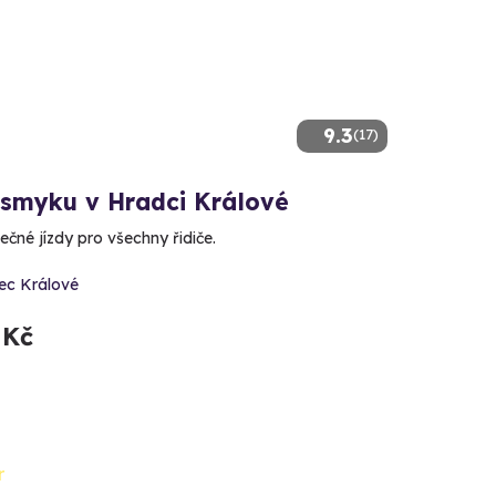
9.3
(17)
 smyku v Hradci Králové
čné jízdy pro všechny řidiče.
ec Králové
 Kč