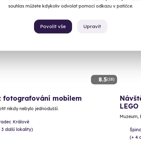
souhlas můžete kdykoliv odvolat pomocí odkazu v patičce.
Povolit vše
Upravit
ný termín už 06. 09. 2026
Volný 
CE
Novin
8.5
(18)
z fotografování mobilem
Návště
LEGO
otit nikdy nebylo jednodušší.
Muzeum, kd
radec Králové
 3 další lokality)
Špind
(+ 4 d