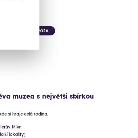
termín už 07. 08. 2026
ka
va muzea s největší sbírkou
e si hraje celá rodina.
lerův Mlýn
alší lokality)