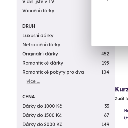
Viděli jste v TV
31
Vánoční dárky
311
DRUH
Vol
Luxusní dárky
142
AK
Netradiční dárky
353
Originální dárky
452
Romantické dárky
195
Romantické pobyty pro dva
104
více …
Kur
CENA
Začít f
Dárky do 1000 Kč
33
H
Dárky do 1500 Kč
67
(+
Dárky do 2000 Kč
149