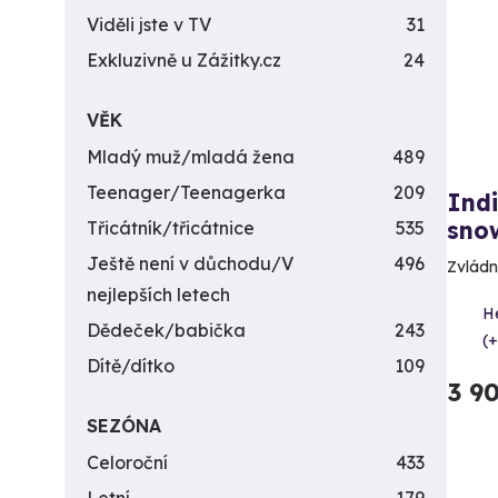
Viděli jste v TV
31
Exkluzivně u Zážitky.cz
24
VĚK
Mladý muž/mladá žena
489
Teenager/Teenagerka
209
Indi
sno
Třicátník/třicátnice
535
Ještě není v důchodu/V
496
Zvládně
nejlepších letech
He
Dědeček/babička
243
(+
Dítě/dítko
109
3 9
SEZÓNA
Celoroční
433