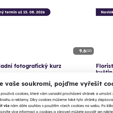
ný termín už 15. 08. 2026
Novin
9.6
(12)
adní fotografický kurz
Floris
květi
 se ovládat svůj fotoaparát.
Naučte se 
e vaše soukromí, pojďme vyřešit co
radec Králové
 4 další lokality)
Hrad
používá cookies, které vám usnadní procházení stránek a umožní 
(Hra
obsahu a reklamy. Díky cookies můžeme také tyto stránky zlepšovat
90 Kč
it vše
nám dáte souhlas s použitím všech cookies na webu. Po kliknu
2 890
ozvíte více informací o cookies a zároveň můžete povolit jen někter