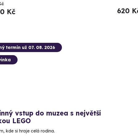
Kč
620 K
20 Kč
ný termín už 07. 08. 2026
inka
nný vstup do muzea s největší
rkou LEGO
, kde si hraje celá rodina.