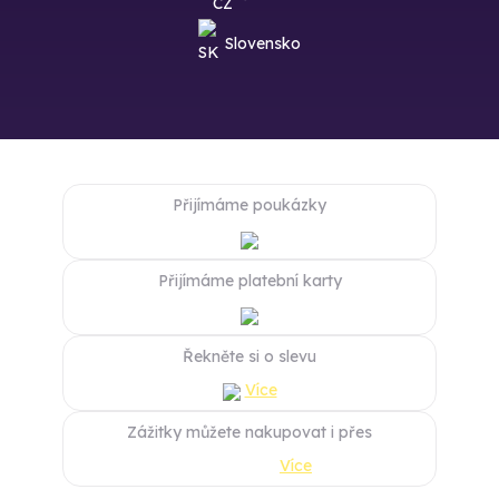
Slovensko
Přijímáme poukázky
Přijímáme platební karty
Řekněte si o slevu
Více
Zážitky můžete nakupovat i přes
Více