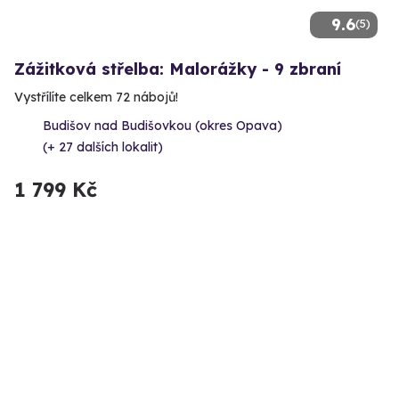
9.6
(5)
Zážitková střelba: Malorážky - 9 zbraní
Vystřílíte celkem 72 nábojů!
Budišov nad Budišovkou (okres Opava)
(+ 27 dalších lokalit)
1 799 Kč