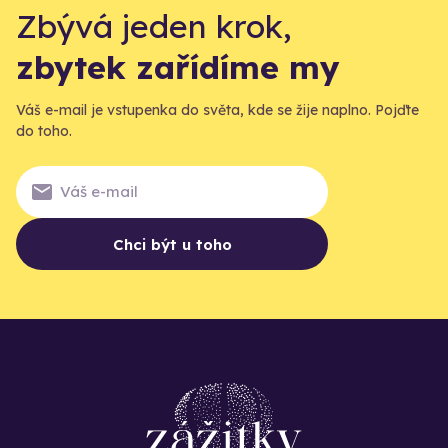
Zbývá jeden krok,
zbytek zařídíme my
Váš e-mail je vstupenka do světa, kde se žije naplno. Pojďte
do toho.
Chci být u toho