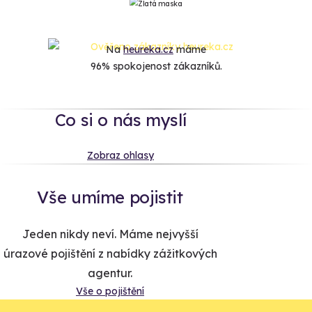
Na
heureka.cz
máme
96% spokojenost zákazníků.
Co si o nás myslí
Zobraz ohlasy
Vše umíme pojistit
Jeden nikdy neví. Máme nejvyšší
úrazové pojištění z nabídky zážitkových
agentur.
Vše o pojištění