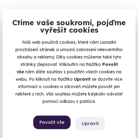
Ctíme vaše soukromí, pojďme
Zážitková střelba pro děti - 10 zbraní
vyřešit cookies
Připravte se na nálož 80 nábojů.
Náš web používá cookies, které vám usnadní
Budišov nad Budišovkou (okres Opava)
procházení stránek a umožní zobrazení relevantního
(+ 28 dalších lokalit)
obsahu a reklamy. Díky cookies můžeme také tyto
stránky zlepšovat. Kliknutím na tlačítko
Povolit
1 999 Kč
vše
nám dáte souhlas s použitím všech cookies na
webu. Po kliknutí na tlačítko
Upravit
se dozvíte více
informací o cookies a zároveň můžete povolit jen
některé z nich. Váš souhlas můžete kdykoliv odvolat
Volný termín už 12. 08. 2026
pomocí odkazu v patičce.
Povolit vše
Upravit