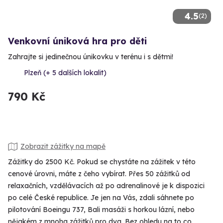
4.5
(2)
Venkovní úniková hra pro děti
Zahrajte si jedinečnou únikovku v terénu i s dětmi!
Plzeň (+ 5 dalších lokalit)
790 Kč
Zobrazit zážitky na mapě
Zážitky do 2500 Kč. Pokud se chystáte na zážitek v této
cenové úrovni, máte z čeho vybírat. Přes 50 zážitků od
relaxačních, vzdělávacích až po adrenalinové je k dispozici
po celé České republice. Je jen na Vás, zdali sáhnete po
pilotování Boeingu 737, Bali masáži s horkou lázní, nebo
nějakém z mnoha zážitků pro dva. Bez ohledu na to co