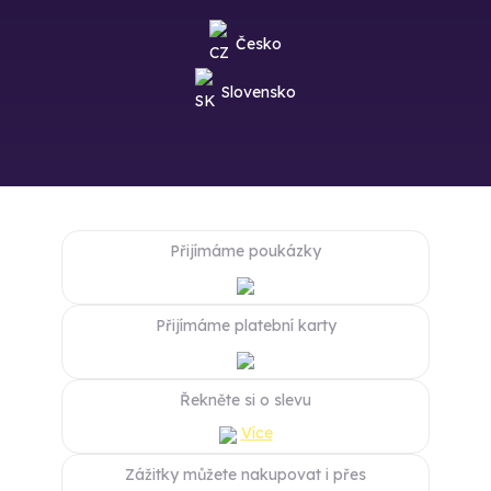
Česko
Slovensko
Přijímáme poukázky
Přijímáme platební karty
Řekněte si o slevu
Více
Zážitky můžete nakupovat i přes