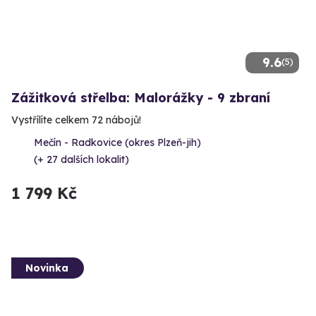
9.6
(5)
Zážitková střelba: Malorážky - 9 zbraní
Vystřílíte celkem 72 nábojů!
Mečín - Radkovice (okres Plzeň-jih)
(+ 27 dalších lokalit)
1 799 Kč
Novinka