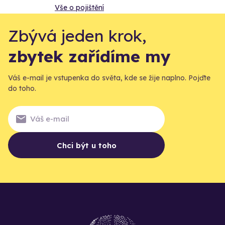
Vše o pojištění
Zbývá jeden krok,
zbytek zařídíme my
Váš e-mail je vstupenka do světa, kde se žije naplno. Pojďte
do toho.
Chci být u toho