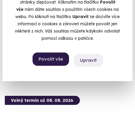
stránky zlepšovat. Kliknutím na tlačítko
Povolit
vše
nám dáte souhlas s použitím všech cookies na
6.7
(9)
webu. Po kliknutí na tlačítko
Upravit
se dozvíte více
informací o cookies a zároveň můžete povolit jen
Vánoční venkovní úniková hra
některé z nich. Váš souhlas můžete kdykoliv odvolat
pomocí odkazu v patičce.
Ponořte se naplno do vánoční atmosféry!
Plzeň (+ 5 dalších lokalit)
Povolit vše
Upravit
990 Kč
890 Kč
Volný termín už 08. 08. 2026