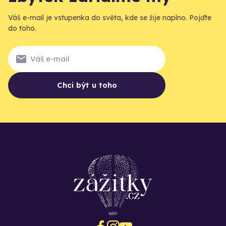
Váš e-mail je vstupenka do světa, kde se žije naplno. Pojďte
do toho.
Chci být u toho