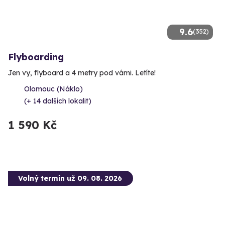
9.6
(352)
Flyboarding
Jen vy, flyboard a 4 metry pod vámi. Letíte!
Olomouc (Náklo)
(+ 14 dalších lokalit)
1 590 Kč
Volný termín už 09. 08. 2026