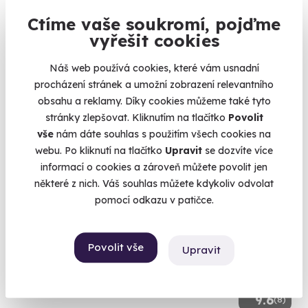
10.0
(6)
Ctíme vaše soukromí, pojďme
vyřešit cookies
Jízda v Dodge Challenger
Náš web používá cookies, které vám usnadní
Zelenočerný americký muscle car k vašim službám
procházení stránek a umožní zobrazení relevantního
Olomouc (+ 6 dalších lokalit)
obsahu a reklamy. Díky cookies můžeme také tyto
stránky zlepšovat. Kliknutím na tlačítko
Povolit
1 399 Kč
vše
nám dáte souhlas s použitím všech cookies na
webu. Po kliknutí na tlačítko
Upravit
se dozvíte více
informací o cookies a zároveň můžete povolit jen
některé z nich. Váš souhlas můžete kdykoliv odvolat
Volný termín už 09. 08. 2026
pomocí odkazu v patičce.
Povolit vše
Upravit
9.6
(8)