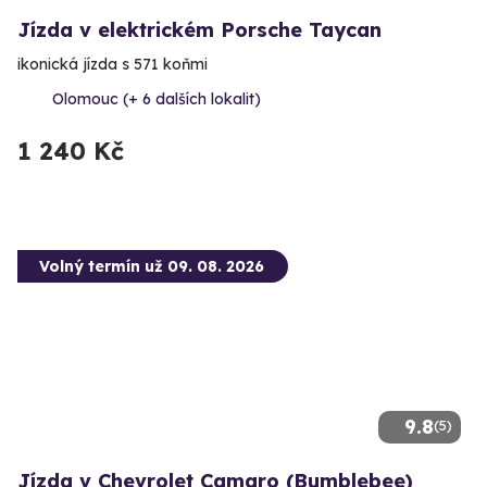
Jízda v elektrickém Porsche Taycan
ikonická jízda s 571 koňmi
Olomouc (+ 6 dalších lokalit)
1 240 Kč
Volný termín už 09. 08. 2026
9.8
(5)
Jízda v Chevrolet Camaro (Bumblebee)