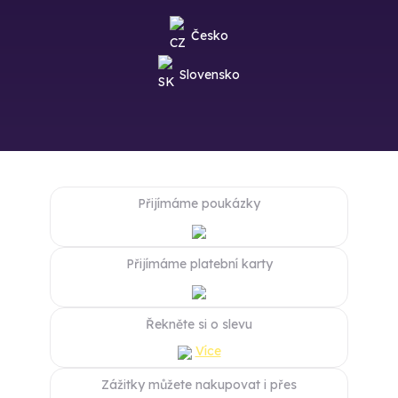
Česko
Slovensko
Přijímáme poukázky
Přijímáme platební karty
Řekněte si o slevu
Více
Zážitky můžete nakupovat i přes