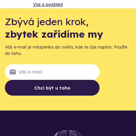
Vše o pojištění
Zbývá jeden krok,
zbytek zařídíme my
Váš e-mail je vstupenka do světa, kde se žije naplno. Pojďte
do toho.
Chci být u toho