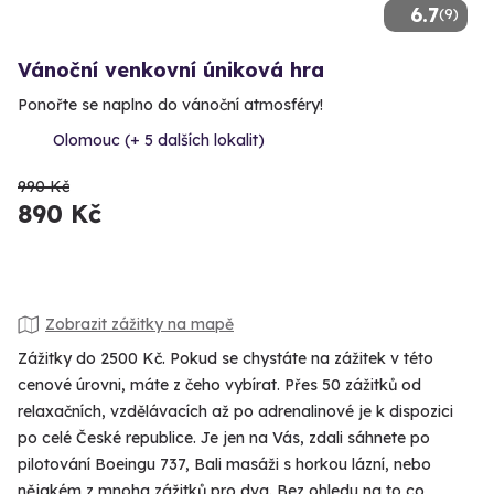
6.7
(9)
Vánoční venkovní úniková hra
Ponořte se naplno do vánoční atmosféry!
Olomouc (+ 5 dalších lokalit)
990 Kč
890 Kč
Zobrazit zážitky na mapě
Zážitky do 2500 Kč. Pokud se chystáte na zážitek v této
cenové úrovni, máte z čeho vybírat. Přes 50 zážitků od
relaxačních, vzdělávacích až po adrenalinové je k dispozici
po celé České republice. Je jen na Vás, zdali sáhnete po
pilotování Boeingu 737, Bali masáži s horkou lázní, nebo
nějakém z mnoha zážitků pro dva. Bez ohledu na to co