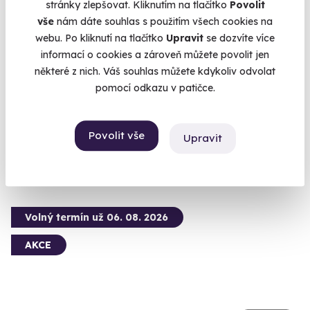
stránky zlepšovat. Kliknutím na tlačítko
Povolit
vše
nám dáte souhlas s použitím všech cookies na
webu. Po kliknutí na tlačítko
Upravit
se dozvíte více
informací o cookies a zároveň můžete povolit jen
Venkovní úniková hra: Tajemný podezřelý
některé z nich. Váš souhlas můžete kdykoliv odvolat
pomocí odkazu v patičce.
Odhalte pravdu ukrytou v ulicích města.
Olomouc (+ 6 dalších lokalit)
Povolit vše
Upravit
1 190 Kč
Volný termín už 06. 08. 2026
AKCE