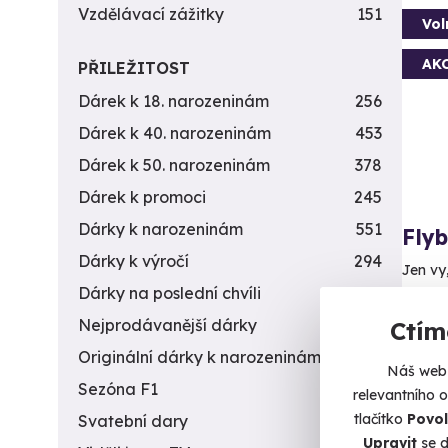
Vzdělávací zážitky
151
Vol
AK
PŘILEŽITOST
Dárek k 18. narozeninám
256
Dárek k 40. narozeninám
453
Dárek k 50. narozeninám
378
Dárek k promoci
245
Dárky k narozeninám
551
Fly
Dárky k výročí
294
Jen vy
Dárky na poslední chvíli
450
H
Nejprodávanější dárky
56
Ctím
(+
Originální dárky k narozeninám
422
Náš web 
1 5
Sezóna F1
4
relevantního 
tlačítko
Povol
Svatební dary
196
Upravit
se d