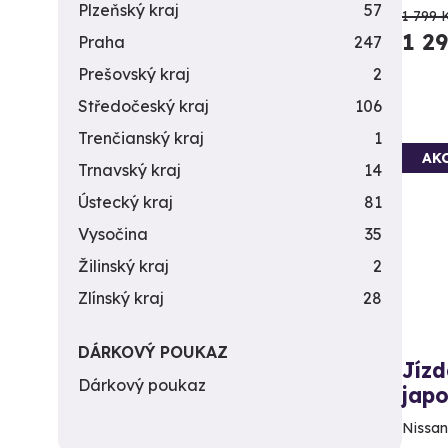
Plzeňský kraj
57
1 799 
1 2
Praha
247
Prešovský kraj
2
Středočeský kraj
106
Trenčianský kraj
1
AK
Trnavský kraj
14
Ústecký kraj
81
Vysočina
35
Žilinský kraj
2
Zlínský kraj
28
DÁRKOVÝ POUKAZ
Jízd
Dárkový poukaz
jap
Nissan