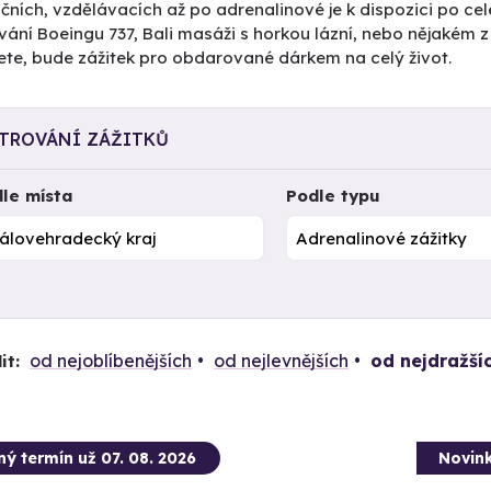
čních, vzdělávacích až po adrenalinové je k dispozici po cel
vání Boeingu 737, Bali masáži s horkou lázní, nebo nějakém 
ete, bude zážitek pro obdarované dárkem na celý život.
LTROVÁNÍ ZÁŽITKŮ
le místa
Podle typu
od nejoblíbenějších
od nejlevnějších
od nejdražší
it:
ný termín už 07. 08. 2026
Novin