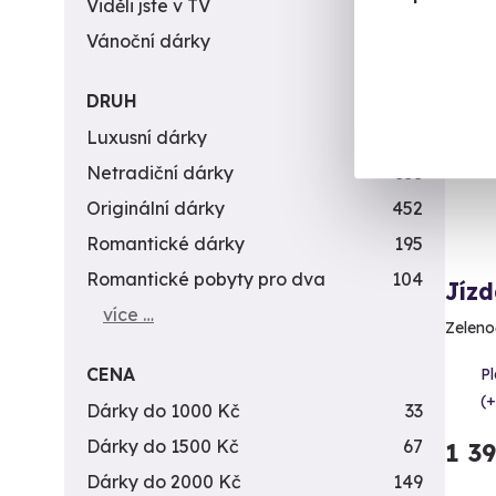
Viděli jste v TV
31
Vánoční dárky
311
Vol
DRUH
Luxusní dárky
142
Netradiční dárky
353
Originální dárky
452
Romantické dárky
195
Romantické pobyty pro dva
104
Jíz
více …
Zeleno
CENA
Pl
(+
Dárky do 1000 Kč
33
Dárky do 1500 Kč
67
1 3
Dárky do 2000 Kč
149