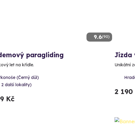
9.6
(90)
demový paragliding
Jízda 
ový let na křídle.
Unikátní 
rkonoše (Černý důl)
Hrad
 2 další lokality)
2 190
99 Kč