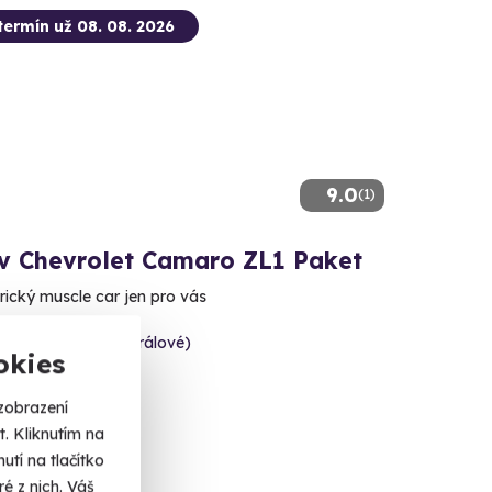
termín už 08. 08. 2026
9.0
(1)
 v Chevrolet Camaro ZL1 Paket
rický muscle car jen pro vás
ce (okres Hradec Králové)
okies
dalších lokalit)
zobrazení
 Kč
. Kliknutím na
tí na tlačítko
é z nich. Váš