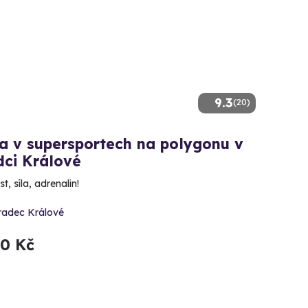
9.3
(20)
a v supersportech na polygonu v
dci Králové
t, síla, adrenalin!
radec Králové
90 Kč