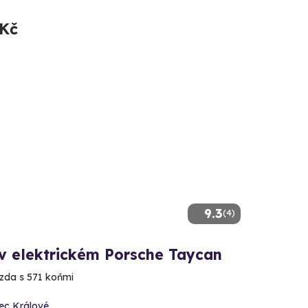
 Kč
9.3
(4)
 v elektrickém Porsche Taycan
ízda s 571 koňmi
ec Králové