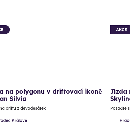
CE
AKCE
a na polygonu v driftovací ikoně
Jízda
an Silvia
Skylin
na driftu z devadesátek
Posaďte s
radec Králové
Hrad