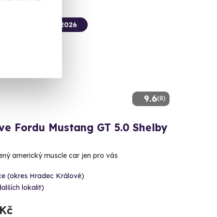
termín už 08. 08. 2026
9.6
(8)
 ve Fordu Mustang GT 5.0 Shelby
lený americký muscle car jen pro vás
ce (okres Hradec Králové)
dalších lokalit)
 Kč