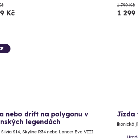
Kč
1 799 Kč
99 Kč
1 299
CE
a nebo drift na polygonu v
Jízda
onských legendách
ikonická j
 Silvia S14, Skyline R34 nebo Lancer Evo VIII
Hrad