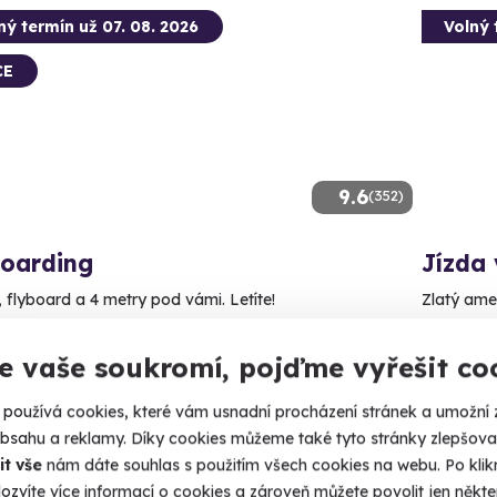
ný termín už 07. 08. 2026
Volný 
CE
9.6
(352)
boarding
Jízda
, flyboard a 4 metry pod vámi. Letíte!
Zlatý ame
radec Králové
Plači
e vaše soukromí, pojďme vyřešit co
 14 dalších lokalit)
(+ 6 
používá cookies, které vám usnadní procházení stránek a umožní 
90 Kč
1 399
obsahu a reklamy. Díky cookies můžeme také tyto stránky zlepšovat
it vše
nám dáte souhlas s použitím všech cookies na webu. Po kliknu
ozvíte více informací o cookies a zároveň můžete povolit jen někter