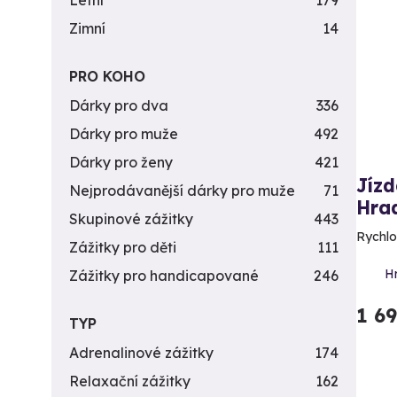
Letní
179
Zimní
14
PRO KOHO
Dárky pro dva
336
Dárky pro muže
492
Dárky pro ženy
421
Jízd
Nejprodávanější dárky pro muže
71
Hra
Skupinové zážitky
443
Rychlos
Zážitky pro děti
111
H
Zážitky pro handicapované
246
1 6
TYP
Adrenalinové zážitky
174
Relaxační zážitky
162