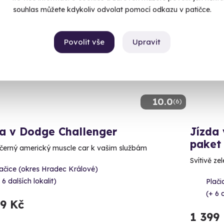
souhlas můžete kdykoliv odvolat pomocí odkazu v patičce.
ný termín už 08. 08. 2026
Volný 
Povolit vše
Upravit
10.0
(6)
da v Dodge Challenger
Jízda
paket
černý americký muscle car k vašim službám
Svítivě ze
ačice (okres Hradec Králové)
 6 dalších lokalit)
Plači
(+ 6 
99 Kč
1 399