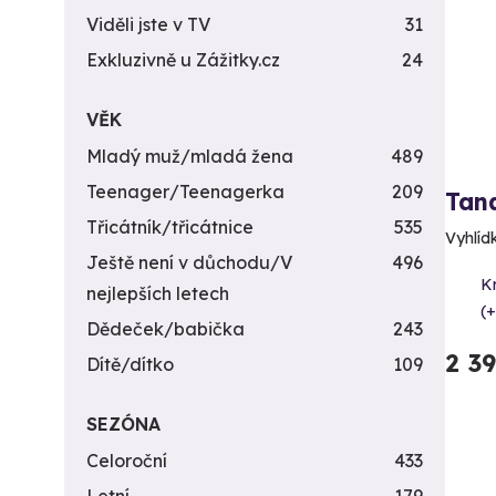
Viděli jste v TV
31
Exkluzivně u Zážitky.cz
24
VĚK
Mladý muž/mladá žena
489
Teenager/Teenagerka
209
Tan
Třicátník/třicátnice
535
Vyhlídk
Ještě není v důchodu/V
496
K
nejlepších letech
(+
Dědeček/babička
243
2 3
Dítě/dítko
109
SEZÓNA
Celoroční
433