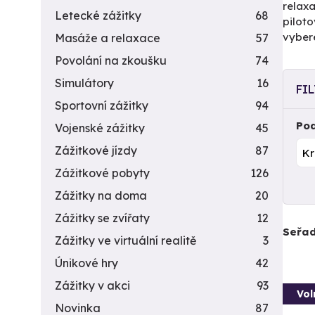
relaxa
Letecké zážitky
68
piloto
vyber
Masáže a relaxace
57
Povolání na zkoušku
74
Simulátory
16
FI
Sportovní zážitky
94
Pod
Vojenské zážitky
45
Zážitkové jízdy
87
Zážitkové pobyty
126
Zážitky na doma
20
Zážitky se zvířaty
12
Seřad
Zážitky ve virtuální realitě
3
Únikové hry
42
Zážitky v akci
93
Vol
Novinka
87