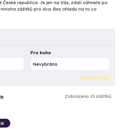
é České republice. Je jen na Vás, zdali sáhnete po
z mnoha zážitků pro dva. Bez ohledu na to co
Pro koho
Zrušit filtrování
Zobrazeno 13 zážitků.
ch
ka