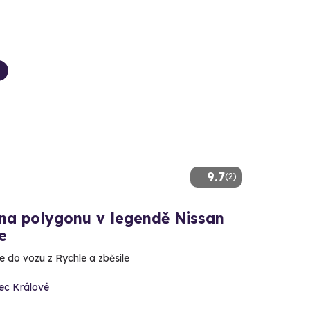
9.7
(2)
 na polygonu v legendě Nissan
e
e do vozu z Rychle a zběsile
ec Králové