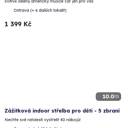
Svítivě zelený americký muscle car jen pro vás
Ostrava (+ 6 dalších lokalit)
1 399 Kč
10.0
(1)
Zážitková indoor střelba pro děti - 5 zbraní
Nechte své ratolesti vystřelit 40 nábojů!