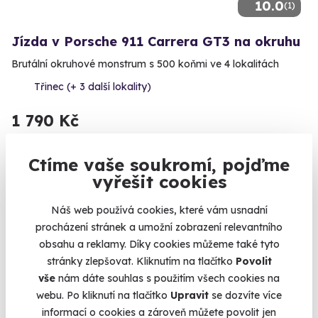
10.0
(1)
Jízda v Porsche 911 Carrera GT3 na okruhu
Brutální okruhové monstrum s 500 koňmi ve 4 lokalitách
Třinec (+ 3 další lokality)
1 790 Kč
Ctíme vaše soukromí, pojďme
vyřešit cookies
Volný termín už 08. 08. 2026
Náš web používá cookies, které vám usnadní
AKCE
procházení stránek a umožní zobrazení relevantního
obsahu a reklamy. Díky cookies můžeme také tyto
stránky zlepšovat. Kliknutím na tlačítko
Povolit
vše
nám dáte souhlas s použitím všech cookies na
webu. Po kliknutí na tlačítko
Upravit
se dozvíte více
9.6
(352)
informací o cookies a zároveň můžete povolit jen