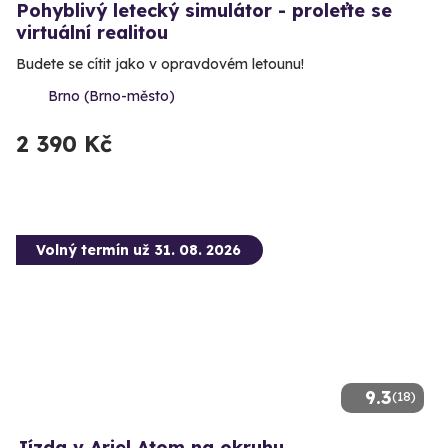
Pohyblivý letecký simulátor - proleťte se
virtuální realitou
Budete se cítit jako v opravdovém letounu!
Brno (Brno-město)
2 390 Kč
Volný termín už 31. 08. 2026
9.3
(18)
Jízda v Ariel Atom na okruhu