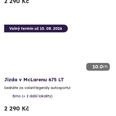
2 290 Kč
Volný termín už 15. 08. 2026
10.0
(4)
Jízda v McLarenu 675 LT
Sedněte za volant legendy autosportu!
Brno (+ 2 další lokality)
2 290 Kč