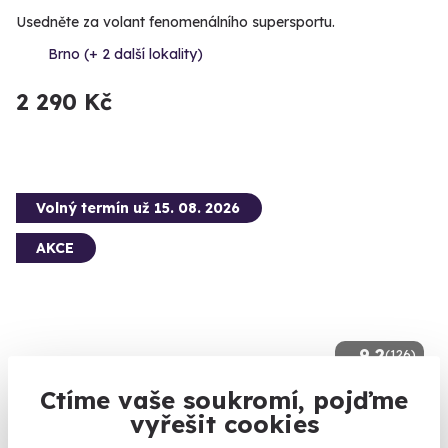
Usedněte za volant fenomenálního supersportu.
Brno (+ 2 další lokality)
2 290 Kč
Volný termín už 15. 08. 2026
AKCE
9.2
(126)
Ctíme vaše soukromí, pojďme
Jízda v Lamborghini Huracán
vyřešit cookies
Řízení Lamborghini na silnici i dálnici.