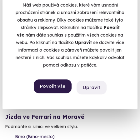
Náš web používá cookies, které vám usnadní
Brno (+ 2 další lokality)
procházení stránek a umožní zobrazení relevantního
obsahu a reklamy. Díky cookies můžeme také tyto
2 290 Kč
stránky zlepšovat. Kliknutím na tlačítko
Povolit
vše
nám dáte souhlas s použitím všech cookies na
webu. Po kliknutí na tlačítko
Upravit
se dozvíte více
informací o cookies a zároveň můžete povolit jen
Volný termín už 20. 08. 2026
některé z nich. Váš souhlas můžete kdykoliv odvolat
pomocí odkazu v patičce.
Povolit vše
Upravit
9.1
(35)
Jízda ve Ferrari na Moravě
Podmaňte si silnici ve velkém stylu.
Brno (Brno-město)