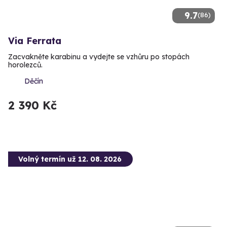
9.7
(86)
Via Ferrata
Zacvakněte karabinu a vydejte se vzhůru po stopách
horolezců.
Děčín
2 390 Kč
Volný termín už 12. 08. 2026