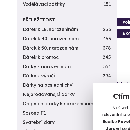
Vzdělávací zážitky
151
PŘILEŽITOST
Vol
Dárek k 18. narozeninám
256
AK
Dárek k 40. narozeninám
453
Dárek k 50. narozeninám
378
Dárek k promoci
245
Dárky k narozeninám
551
Dárky k výročí
294
Fly
Dárky na poslední chvíli
450
Jen vy
Nejprodávanější dárky
56
Ctím
Originální dárky k narozeninám
422
O
Náš web 
(+
Sezóna F1
4
relevantního 
tlačítko
Povol
Svatební dary
196
1 5
Upravit
se d