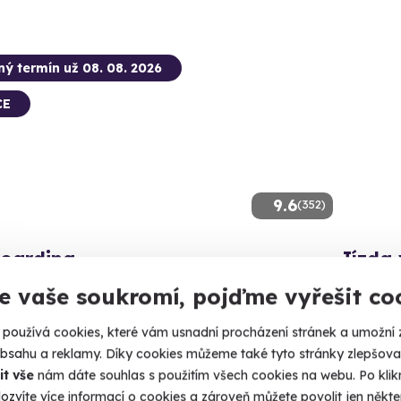
ný termín už 08. 08. 2026
CE
9.6
(352)
boarding
Jízda 
, flyboard a 4 metry pod vámi. Letíte!
Projeďte s
e vaše soukromí, pojďme vyřešit co
lomouc (Náklo)
Olomo
používá cookies, které vám usnadní procházení stránek a umožní 
 14 dalších lokalit)
obsahu a reklamy. Díky cookies můžeme také tyto stránky zlepšovat
990 K
it vše
nám dáte souhlas s použitím všech cookies na webu. Po kliknu
90 Kč
ozvíte více informací o cookies a zároveň můžete povolit jen někter