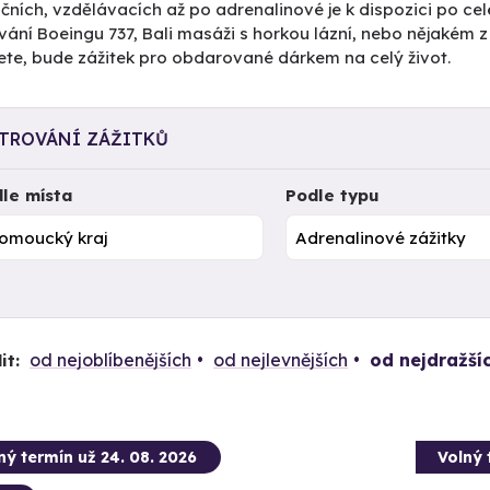
čních, vzdělávacích až po adrenalinové je k dispozici po cel
vání Boeingu 737, Bali masáži s horkou lázní, nebo nějakém 
ete, bude zážitek pro obdarované dárkem na celý život.
LTROVÁNÍ ZÁŽITKŮ
le místa
Podle typu
od nejoblíbenějších
od nejlevnějších
od nejdražší
it:
ný termín už 24. 08. 2026
Volný 