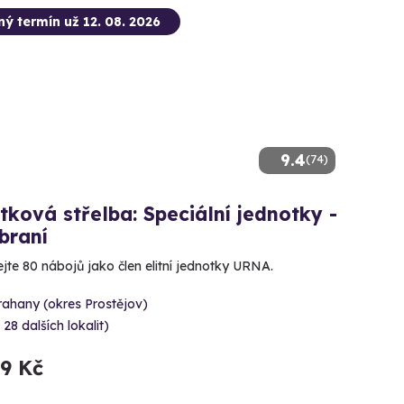
ný termín už 12. 08. 2026
9.4
(74)
tková střelba: Speciální jednotky -
braní
ejte 80 nábojů jako člen elitní jednotky URNA.
rahany (okres Prostějov)
 28 dalších lokalit)
99 Kč