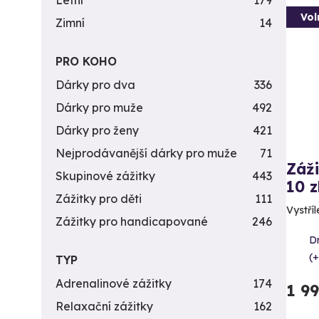
Letní
179
Vol
Zimní
14
PRO KOHO
Dárky pro dva
336
Dárky pro muže
492
Dárky pro ženy
421
Nejprodávanější dárky pro muže
71
Záži
Skupinové zážitky
443
10 z
Zážitky pro děti
111
Vystříl
Zážitky pro handicapované
246
D
(+
TYP
Adrenalinové zážitky
174
1 9
Relaxační zážitky
162