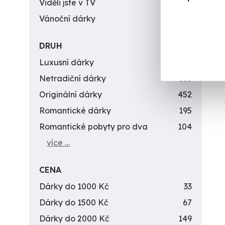
Viděli jste v TV
31
Vánoční dárky
311
DRUH
Luxusní dárky
142
Netradiční dárky
353
Originální dárky
452
Romantické dárky
195
Romantické pobyty pro dva
104
více …
CENA
Dárky do 1000 Kč
33
Dárky do 1500 Kč
67
Dárky do 2000 Kč
149