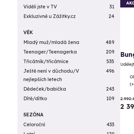
AK
Viděli jste v TV
31
Exkluzivně u Zážitky.cz
24
VĚK
Mladý muž/mladá žena
489
Teenager/Teenagerka
209
Bun
Třicátník/třicátnice
535
Udělejt
Ještě není v důchodu/V
496
O
nejlepších letech
(+
Dědeček/babička
243
Dítě/dítko
109
2 990 
2 3
SEZÓNA
Celoroční
433