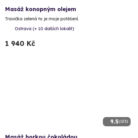
Masáž konopným olejem
Travička zelená to je moje potěšení.
Ostrava (+ 10 dalších lokalit)
1 940 Kč
9.5
(123)
Masáž horkou čokoládou