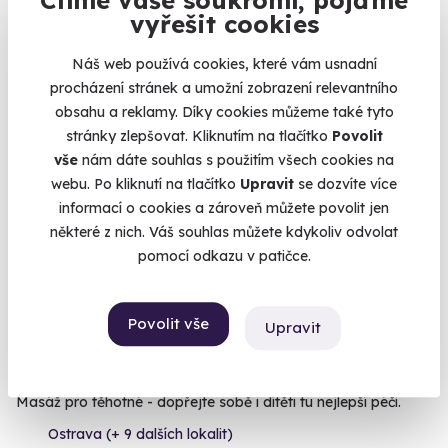
vyřešit cookies
(+ 28 dalších lokalit)
1 899 Kč
Náš web používá cookies, které vám usnadní
procházení stránek a umožní zobrazení relevantního
obsahu a reklamy. Díky cookies můžeme také tyto
stránky zlepšovat. Kliknutím na tlačítko
Povolit
vše
nám dáte souhlas s použitím všech cookies na
AKCE
webu. Po kliknutí na tlačítko
Upravit
se dozvíte více
informací o cookies a zároveň můžete povolit jen
některé z nich. Váš souhlas můžete kdykoliv odvolat
pomocí odkazu v patičce.
9.5
(38)
Povolit vše
Upravit
Prenatální relaxační masáž
Masáž pro těhotné - dopřejte sobě i dítěti tu nejlepší péči.
Ostrava (+ 9 dalších lokalit)