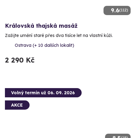
9.6
(112)
Královská thajská masáž
Zažijte umění staré přes dva tisíce let na vlastní kůži.
Ostrava (+ 10 dalších lokalit)
2 290 Kč
Volný termín už 06. 09. 2026
AKCE
(18)