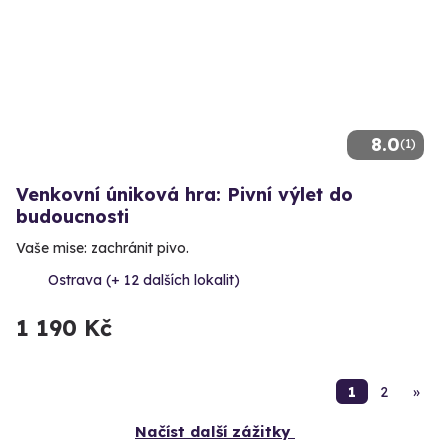
8.0
(1)
Venkovní úniková hra: Pivní výlet do
budoucnosti
Vaše mise: zachránit pivo.
Ostrava (+ 12 dalších lokalit)
1 190 Kč
1
2
»
Načíst další zážitky