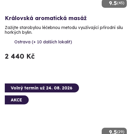
9.5
(45)
Královská aromatická masáž
Zažijte starobylou léčebnou metodu využívající přírodní sílu
horkých bylin.
Ostrava (+ 10 dalších lokalit)
2 440 Kč
Volný termín už 24. 08. 2026
AKCE
9.5
(29)