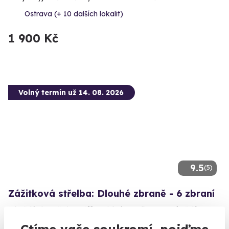
Ostrava (+ 10 dalších lokalit)
1 900 Kč
Volný termín už 14. 08. 2026
9.5
(5)
Zážitková střelba: Dlouhé zbraně - 6 zbraní
Z každé zbraně si zastřílíte pětkrát - celkem 30 výstřelů.
Ctíme vaše soukromí, pojďme
Budišov nad Budišovkou (okres Opava)