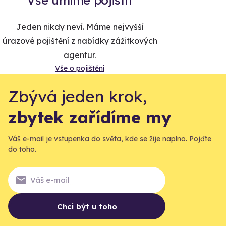
Vše umíme pojistit
Jeden nikdy neví. Máme nejvyšší
úrazové pojištění z nabídky zážitkových
agentur.
Vše o pojištění
Zbývá jeden krok,
zbytek zařídíme my
Váš e-mail je vstupenka do světa, kde se žije naplno. Pojďte
do toho.
Chci být u toho