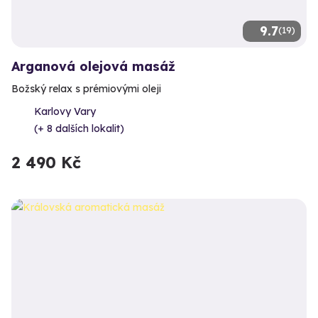
9.7
(19)
Arganová olejová masáž
Božský relax s prémiovými oleji
Karlovy Vary
(+ 8 dalších lokalit)
2 490 Kč