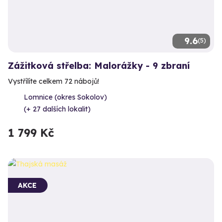
9.6
(5)
Zážitková střelba: Malorážky - 9 zbraní
Vystřílíte celkem 72 nábojů!
Lomnice (okres Sokolov)
(+ 27 dalších lokalit)
1 799 Kč
AKCE