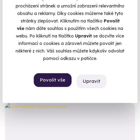
procházení stránek a umožní zobrazení relevantního
obsahu a reklamy. Díky cookies můžeme také tyto
stránky zlepšovat. Kliknutím na tlačítko
Povolit
9.6
(35)
vše
nám dáte souhlas s použitím všech cookies na
webu. Po kliknutí na tlačítko
Upravit
se dozvíte více
Poporodní relaxační masáž
informací o cookies a zároveň můžete povolit jen
relaxační masáž pro čerstvé maminky
některé z nich. Váš souhlas můžete kdykoliv odvolat
pomocí odkazu v patičce.
Karlovy Vary
(+ 9 dalších lokalit)
1 930 Kč
Povolit vše
Upravit
1 840 Kč