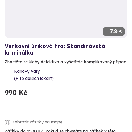
7.8
(4)
Venkovní úniková hra: Skandinávská
kriminálka
Zhostěte se úlohy detektiva a vyšetřete komplikovaný případ.
Karlovy Vary
(+ 13 dalších lokalit)
990 Kč
Zobrazit zážitky na mapě
Zážitky do 2500 Kč. Pokud se chystáte na zážitek v této