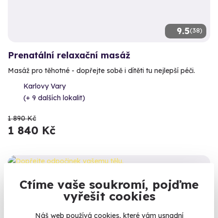
9.5
(38)
Prenatální relaxační masáž
Masáž pro těhotné - dopřejte sobě i dítěti tu nejlepší péči.
Karlovy Vary
(+ 9 dalších lokalit)
1 890 Kč
1 840 Kč
Ctíme vaše soukromí, pojďme
AKCE
vyřešit cookies
Náš web používá cookies, které vám usnadní