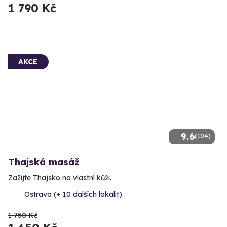
1 790 Kč
AKCE
9.6
(104)
Thajská masáž
Zažijte Thajsko na vlastní kůži.
Ostrava (+ 10 dalších lokalit)
1 750 Kč