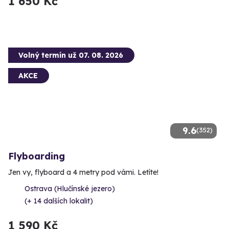
1 650 Kč
Volný termín už 07. 08. 2026
AKCE
9.6
(352)
Flyboarding
Jen vy, flyboard a 4 metry pod vámi. Letíte!
Ostrava (Hlučínské jezero)
(+ 14 dalších lokalit)
1 590 Kč