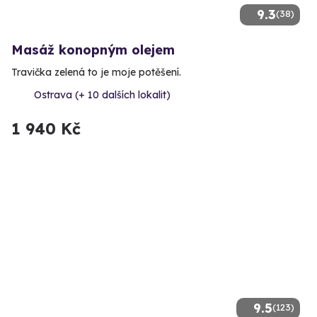
9.3
(38)
Masáž konopným olejem
Travička zelená to je moje potěšení.
Ostrava (+ 10 dalších lokalit)
1 940 Kč
9.5
(123)