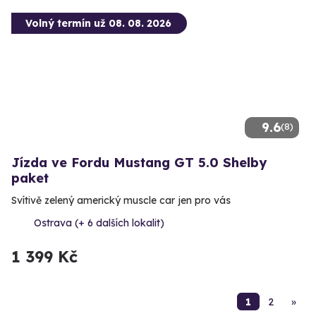
Volný termín už 08. 08. 2026
9.6
(8)
Jízda ve Fordu Mustang GT 5.0 Shelby
paket
Svítivě zelený americký muscle car jen pro vás
Ostrava (+ 6 dalších lokalit)
1 399 Kč
1
2
»