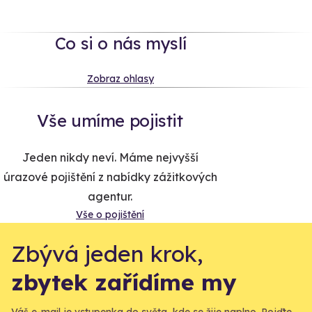
Co si o nás myslí
Zobraz ohlasy
Vše umíme pojistit
Jeden nikdy neví. Máme nejvyšší
úrazové pojištění z nabídky zážitkových
agentur.
Vše o pojištění
Zbývá jeden krok,
zbytek zařídíme my
Váš e-mail je vstupenka do světa, kde se žije naplno. Pojďte