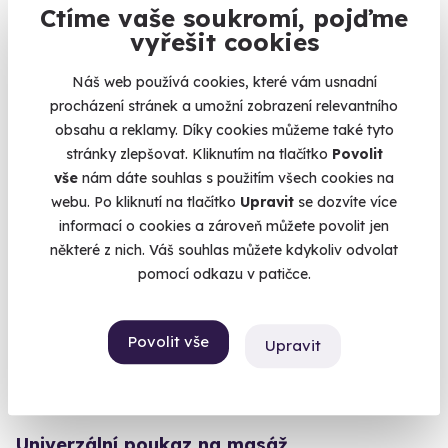
Zážitková střelba: Dlouhé zbraně - 6 zbraní
Ctíme vaše soukromí, pojďme
vyřešit cookies
Z každé zbraně si zastřílíte pětkrát - celkem 30 výstřelů.
Budišov nad Budišovkou (okres Opava)
Náš web používá cookies, které vám usnadní
(+ 28 dalších lokalit)
procházení stránek a umožní zobrazení relevantního
obsahu a reklamy. Díky cookies můžeme také tyto
1 899 Kč
stránky zlepšovat. Kliknutím na tlačítko
Povolit
vše
nám dáte souhlas s použitím všech cookies na
webu. Po kliknutí na tlačítko
Upravit
se dozvíte více
informací o cookies a zároveň můžete povolit jen
Novinka
některé z nich. Váš souhlas můžete kdykoliv odvolat
pomocí odkazu v patičce.
Povolit vše
Upravit
10.0
(4)
Univerzální poukaz na masáž