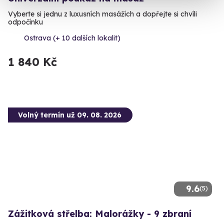
Vyberte si jednu z luxusních masážích a dopřejte si chvíli
odpočínku
Ostrava (+ 10 dalších lokalit)
1 840 Kč
Volný termín už 09. 08. 2026
9.6
(5)
Zážitková střelba: Malorážky - 9 zbraní