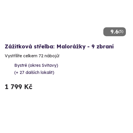
9.6
(5)
Zážitková střelba: Malorážky - 9 zbraní
Vystřílíte celkem 72 nábojů!
Bystré (okres Svitavy)
(+ 27 dalších lokalit)
1 799 Kč