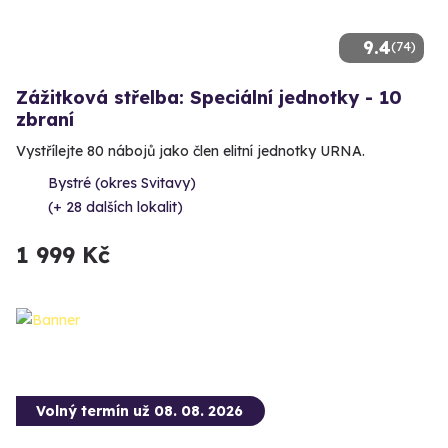
9.4
(74)
Zážitková střelba: Speciální jednotky - 10
zbraní
Vystřílejte 80 nábojů jako člen elitní jednotky URNA.
Bystré (okres Svitavy)
(+ 28 dalších lokalit)
1 999 Kč
Volný termín už 08. 08. 2026