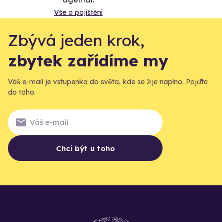
Vše o pojištění
Zbývá jeden krok,
zbytek zařídíme my
Váš e-mail je vstupenka do světa, kde se žije naplno. Pojďte
do toho.
Chci být u toho