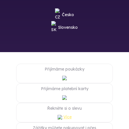
Česko
Slovensko
Přijímáme poukázky
Přijímáme platební karty
Řekněte si o slevu
Více
Zážitky můžete nakupovat i přes