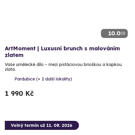
10.0
(1)
ArtMoment | Luxusní brunch s malováním
zlatem
Vaše umělecké dílo – mezi pistáciovou brioškou a kapkou
zlata.
Pardubice (+ 2 další lokality)
1 990 Kč
Volný termín už 11. 08. 2026