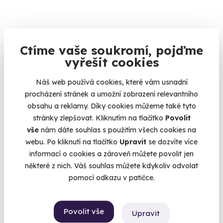
Ctíme vaše soukromí, pojďme
8.0
(1)
vyřešit cookies
Venkovní úniková hra: Pivní výlet do
Náš web používá cookies, které vám usnadní
budoucnosti
procházení stránek a umožní zobrazení relevantního
Vaše mise: zachránit pivo.
obsahu a reklamy. Díky cookies můžeme také tyto
Pardubice (+ 12 dalších lokalit)
stránky zlepšovat. Kliknutím na tlačítko
Povolit
vše
nám dáte souhlas s použitím všech cookies na
1 190 Kč
webu. Po kliknutí na tlačítko
Upravit
se dozvíte více
informací o cookies a zároveň můžete povolit jen
některé z nich. Váš souhlas můžete kdykoliv odvolat
pomocí odkazu v patičce.
Novinka
Povolit vše
Upravit