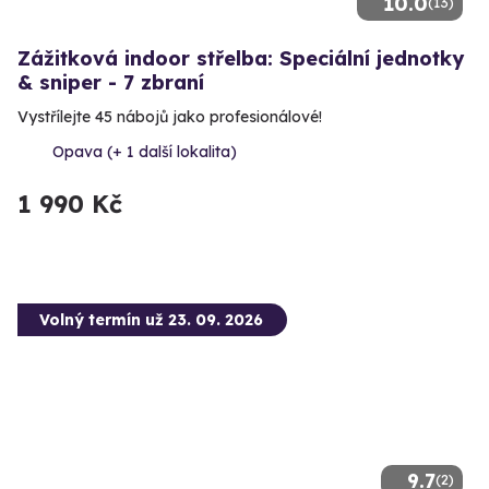
10.0
(13)
Zážitková indoor střelba: Speciální jednotky
& sniper - 7 zbraní
Vystřílejte 45 nábojů jako profesionálové!
Opava (+ 1 další lokalita)
1 990 Kč
Volný termín už 23. 09. 2026
9.7
(2)