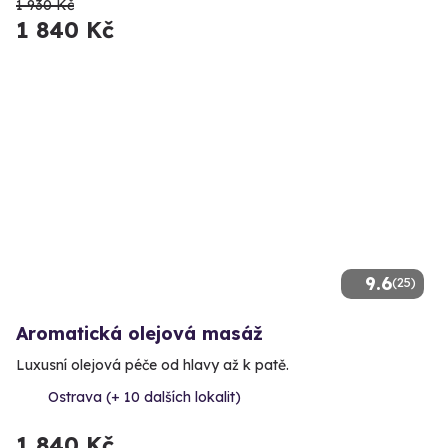
1 930 Kč
1 840 Kč
9.6
(25)
Aromatická olejová masáž
Luxusní olejová péče od hlavy až k patě.
Ostrava (+ 10 dalších lokalit)
1 840 Kč