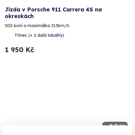
Jízda v Porsche 911 Carrera 4S na
okreskách
500 koní a maximálka 315km/h
Třinec (+ 2 další lokality)
1 950 Kč
9.3
(38)