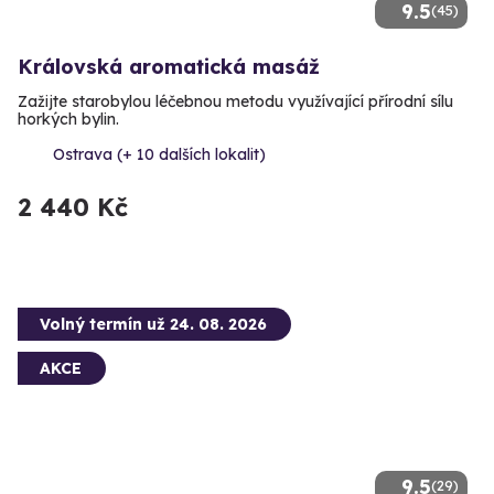
9.5
(45)
Královská aromatická masáž
Zažijte starobylou léčebnou metodu využívající přírodní sílu
horkých bylin.
Ostrava (+ 10 dalších lokalit)
2 440 Kč
Volný termín už 24. 08. 2026
AKCE
9.5
(29)