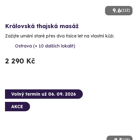
9.6
(112)
Královská thajská masáž
Zažijte umění staré přes dva tisíce let na vlastní kůži.
Ostrava (+ 10 dalších lokalit)
2 290 Kč
Volný termín už 06. 09. 2026
AKCE
(18)