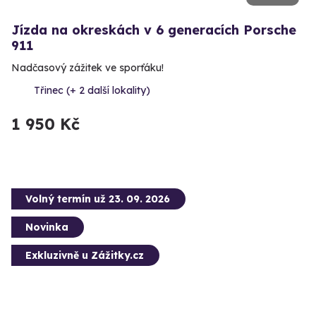
Jízda na okreskách v 6 generacích Porsche
911
Nadčasový zážitek ve sporťáku!
Třinec (+ 2 další lokality)
1 950 Kč
Volný termín už 23. 09. 2026
Novinka
Exkluzivně u Zážitky.cz