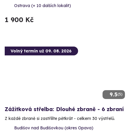
Ostrava (+ 10 dalších lokalit)
1 900 Kč
Volný termín už 09. 08. 2026
9.5
(5)
Zážitková střelba: Dlouhé zbraně - 6 zbraní
Z každé zbraně si zastřílíte pětkrát - celkem 30 výstřelů.
Budišov nad Budišovkou (okres Opava)