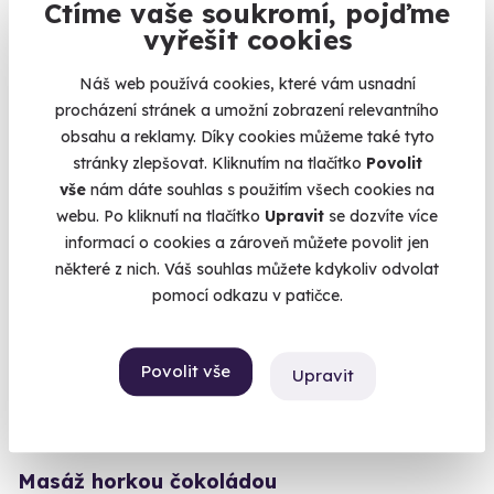
Ctíme vaše soukromí, pojďme
Masáž konopným olejem
vyřešit cookies
Travička zelená to je moje potěšení.
Náš web používá cookies, které vám usnadní
Ostrava (+ 10 dalších lokalit)
procházení stránek a umožní zobrazení relevantního
obsahu a reklamy. Díky cookies můžeme také tyto
1 940 Kč
stránky zlepšovat. Kliknutím na tlačítko
Povolit
vše
nám dáte souhlas s použitím všech cookies na
webu. Po kliknutí na tlačítko
Upravit
se dozvíte více
informací o cookies a zároveň můžete povolit jen
některé z nich. Váš souhlas můžete kdykoliv odvolat
pomocí odkazu v patičce.
Povolit vše
Upravit
9.5
(123)
Masáž horkou čokoládou