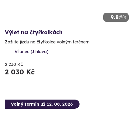
9.8
(58)
Výlet na čtyřkolkách
Zažijte jízdu na čtyřkolce volným terénem.
Vílanec (Jihlava)
2 230 Kč
2 030 Kč
Volný termín už 12. 08. 2026