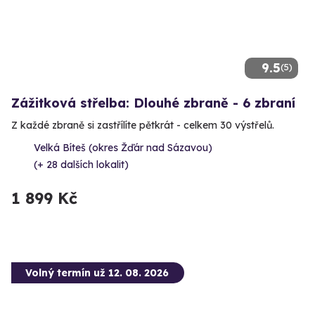
9.5
(5)
Zážitková střelba: Dlouhé zbraně - 6 zbraní
Z každé zbraně si zastřílíte pětkrát - celkem 30 výstřelů.
Velká Bíteš (okres Žďár nad Sázavou)
(+ 28 dalších lokalit)
1 899 Kč
Volný termín už 12. 08. 2026