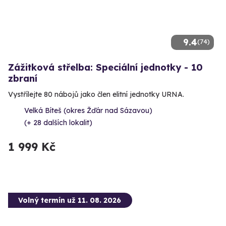
9.4
(74)
Zážitková střelba: Speciální jednotky - 10
zbraní
Vystřílejte 80 nábojů jako člen elitní jednotky URNA.
Velká Bíteš (okres Žďár nad Sázavou)
(+ 28 dalších lokalit)
1 999 Kč
Volný termín už 11. 08. 2026