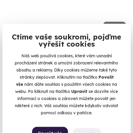
9.6
(5)
Ctíme vaše soukromí, pojďme
Zážitková střelba: Malorážky - 9 zbraní
vyřešit cookies
Vystřílíte celkem 72 nábojů!
Náš web používá cookies, které vám usnadní
Velká Bíteš (okres Žďár nad Sázavou)
procházení stránek a umožní zobrazení relevantního
(+ 27 dalších lokalit)
obsahu a reklamy. Díky cookies můžeme také tyto
stránky zlepšovat. Kliknutím na tlačítko
Povolit
1 799 Kč
vše
nám dáte souhlas s použitím všech cookies na
webu. Po kliknutí na tlačítko
Upravit
se dozvíte více
informací o cookies a zároveň můžete povolit jen
některé z nich. Váš souhlas můžete kdykoliv odvolat
pomocí odkazu v patičce.