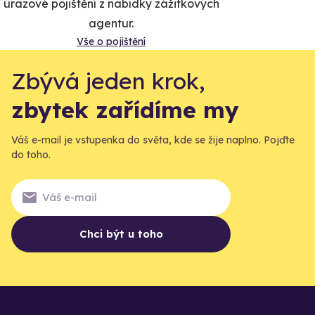
úrazové pojištění z nabídky zážitkových
agentur.
Vše o pojištění
Zbývá jeden krok,
zbytek zařídíme my
Váš e-mail je vstupenka do světa, kde se žije naplno. Pojďte
do toho.
Chci být u toho