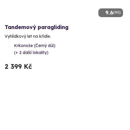
9.6
(90)
Tandemový paragliding
Vyhlídkový let na křídle.
Krkonoše (Černý důl)
(+ 2 další lokality)
2 399 Kč