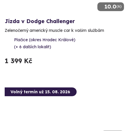
10.0
(6)
Jízda v Dodge Challenger
Zelenočerný americký muscle car k vašim službám
Plačice (okres Hradec Králové)
(+ 6 dalších lokalit)
1 399 Kč
Volný termín už 15. 08. 2026