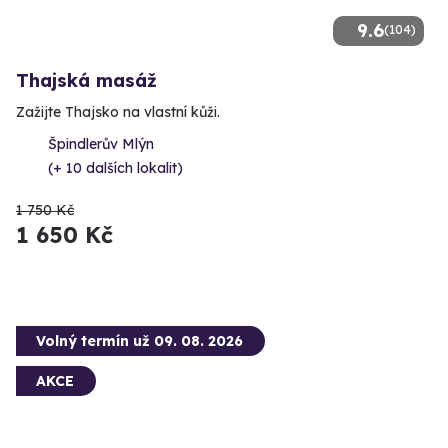
9.6
(104)
Thajská masáž
Zažijte Thajsko na vlastní kůži.
Špindlerův Mlýn
(+ 10 dalších lokalit)
1 750 Kč
1 650 Kč
Volný termín už 09. 08. 2026
AKCE