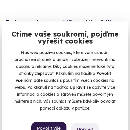
Jízda na polygonu v driftovací ikoně Nissan
Silvia
Ctíme vaše soukromí, pojďme
Královna driftu z devadesátek
vyřešit cookies
Hradec Králové
Náš web používá cookies, které vám usnadní
1 799 Kč
procházení stránek a umožní zobrazení relevantního
1 299 Kč
obsahu a reklamy. Díky cookies můžeme také tyto
stránky zlepšovat. Kliknutím na tlačítko
Povolit
vše
nám dáte souhlas s použitím všech cookies na
webu. Po kliknutí na tlačítko
Upravit
se dozvíte více
informací o cookies a zároveň můžete povolit jen
AKCE
některé z nich. Váš souhlas můžete kdykoliv odvolat
pomocí odkazu v patičce.
Povolit vše
Upravit