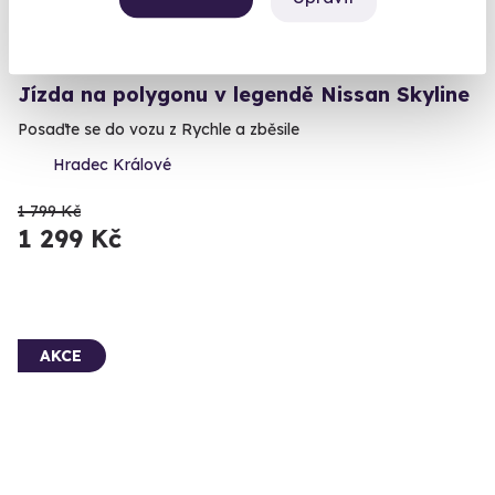
9.7
(2)
Jízda na polygonu v legendě Nissan Skyline
Posaďte se do vozu z Rychle a zběsile
Hradec Králové
1 799 Kč
1 299 Kč
AKCE