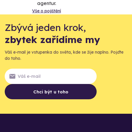
agentur.
Vše o pojištění
Zbývá jeden krok,
zbytek zařídíme my
Váš e-mail je vstupenka do světa, kde se žije naplno. Pojďte
do toho.
Chci být u toho