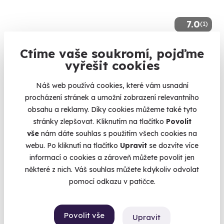
7.0
(1)
Jízda v Hyundai na okruhu
Ctíme vaše soukromí, pojďme
vyřešit cookies
Vyzkoušejte Hyundai i20 N či i30 N v plné síle
Slovakia Ring (Orechová Potôň)
Náš web používá cookies, které vám usnadní
(+ 4 další lokality)
procházení stránek a umožní zobrazení relevantního
obsahu a reklamy. Díky cookies můžeme také tyto
1 790 Kč
stránky zlepšovat. Kliknutím na tlačítko
Povolit
vše
nám dáte souhlas s použitím všech cookies na
webu. Po kliknutí na tlačítko
Upravit
se dozvíte více
informací o cookies a zároveň můžete povolit jen
některé z nich. Váš souhlas můžete kdykoliv odvolat
Volný termín už 14. 08. 2026
pomocí odkazu v patičce.
Povolit vše
Upravit