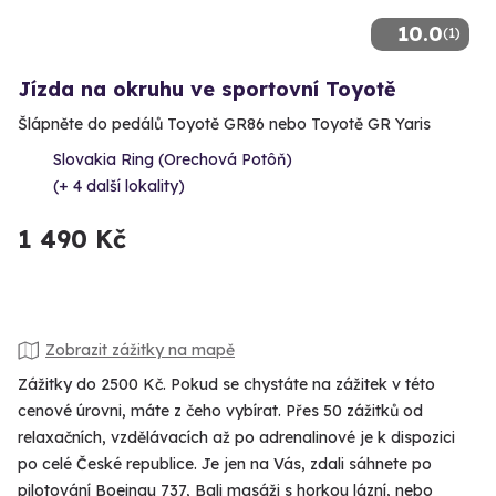
10.0
(1)
Jízda na okruhu ve sportovní Toyotě
Šlápněte do pedálů Toyotě GR86 nebo Toyotě GR Yaris
Slovakia Ring (Orechová Potôň)
(+ 4 další lokality)
1 490 Kč
Zobrazit zážitky na mapě
Zážitky do 2500 Kč. Pokud se chystáte na zážitek v této
cenové úrovni, máte z čeho vybírat. Přes 50 zážitků od
relaxačních, vzdělávacích až po adrenalinové je k dispozici
po celé České republice. Je jen na Vás, zdali sáhnete po
pilotování Boeingu 737, Bali masáži s horkou lázní, nebo