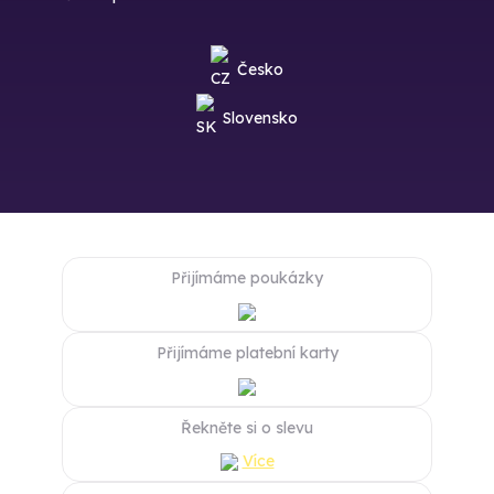
Česko
Slovensko
Přijímáme poukázky
Přijímáme platební karty
Řekněte si o slevu
Více