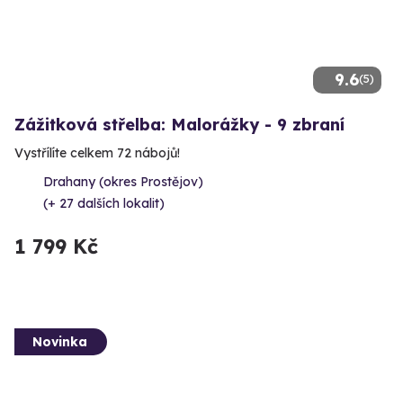
9.6
(5)
Zážitková střelba: Malorážky - 9 zbraní
Vystřílíte celkem 72 nábojů!
Drahany (okres Prostějov)
(+ 27 dalších lokalit)
1 799 Kč
Novinka