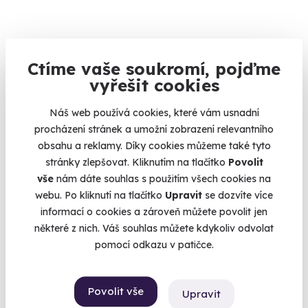
Ctíme vaše soukromí, pojďme
vyřešit cookies
Venkovní úniková hra: Tajemný podezřelý
Odhalte pravdu ukrytou v ulicích města.
Náš web používá cookies, které vám usnadní
procházení stránek a umožní zobrazení relevantního
Olomouc (+ 6 dalších lokalit)
obsahu a reklamy. Díky cookies můžeme také tyto
1 190 Kč
stránky zlepšovat. Kliknutím na tlačítko
Povolit
vše
nám dáte souhlas s použitím všech cookies na
webu. Po kliknutí na tlačítko
Upravit
se dozvíte více
informací o cookies a zároveň můžete povolit jen
některé z nich. Váš souhlas můžete kdykoliv odvolat
Volný termín už 08. 08. 2026
pomocí odkazu v patičce.
AKCE
Povolit vše
Upravit