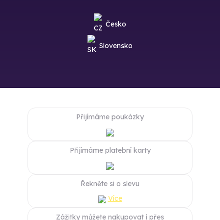
Česko
Slovensko
Přijímáme poukázky
Přijímáme platební karty
Řekněte si o slevu
Více
Zážitky můžete nakupovat i přes