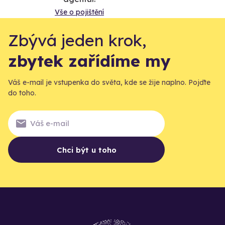
Vše o pojištění
Zbývá jeden krok,
zbytek zařídíme my
Váš e-mail je vstupenka do světa, kde se žije naplno. Pojďte
do toho.
Chci být u toho