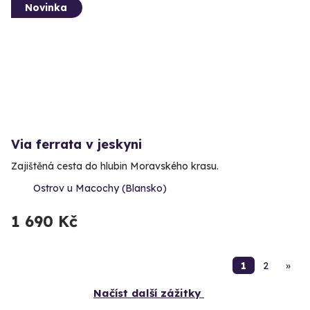
Novinka
Via ferrata v jeskyni
Zajištěná cesta do hlubin Moravského krasu.
Ostrov u Macochy (Blansko)
1 690 Kč
1
2
»
Načíst další zážitky