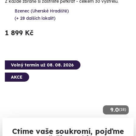
Z každé zbraně si zastřílíte pětkrát - celkem 30 výstřelů.
Bzenec (Uherské Hradiště)
(+ 28 dalších lokalit)
1 899 Kč
Volný termín už 08. 08. 2026
AKCE
9.0
(18)
Jízda v Porsche 911 Carrera
Ctíme vaše soukromí, pojďme
Žihadlo s nadupaným motorem - Carrera 4S