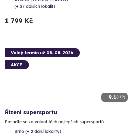
(+ 27 dalších lokalit)
1 799 Kč
Volný termín už 08. 08. 2026
AKCE
9.1
(119)
Řízení supersportu
Posaďte se za volant těch nejlepších supersportů.
Brno (+ 2 další lokality)