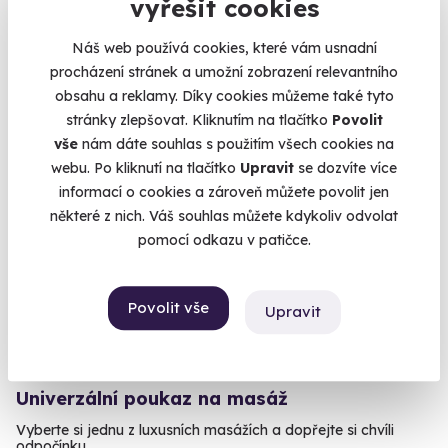
vyřešit cookies
Brno (+ 2 další lokality)
Náš web používá cookies, které vám usnadní
1 990 Kč
procházení stránek a umožní zobrazení relevantního
1 890 Kč
obsahu a reklamy. Díky cookies můžeme také tyto
stránky zlepšovat. Kliknutím na tlačítko
Povolit
vše
nám dáte souhlas s použitím všech cookies na
webu. Po kliknutí na tlačítko
Upravit
se dozvíte více
informací o cookies a zároveň můžete povolit jen
Novinka
některé z nich. Váš souhlas můžete kdykoliv odvolat
pomocí odkazu v patičce.
Povolit vše
Upravit
10.0
(4)
Univerzální poukaz na masáž
Vyberte si jednu z luxusních masážích a dopřejte si chvíli
odpočínku