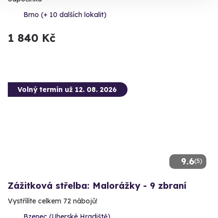
Brno (+ 10 dalších lokalit)
1 840 Kč
Volný termín už 12. 08. 2026
9.6
(5)
Zážitková střelba: Malorážky - 9 zbraní
Vystřílíte celkem 72 nábojů!
Bzenec (Uherské Hradiště)