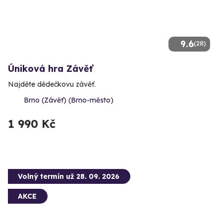
9.6
(28)
Úniková hra Závěť
Najděte dědečkovu závěť.
Brno (Závěť) (Brno-město)
1 990 Kč
Volný termín už 28. 09. 2026
AKCE