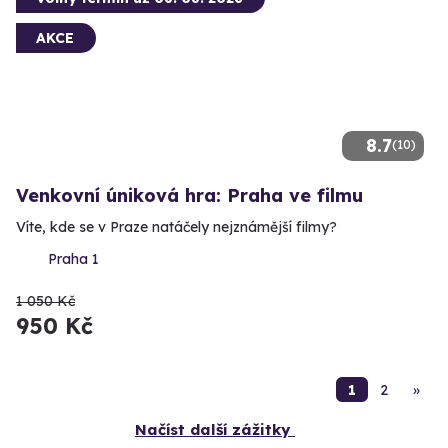
AKCE
8.7
(10)
Venkovní úniková hra: Praha ve filmu
Víte, kde se v Praze natáčely nejznámější filmy?
Praha 1
1 050 Kč
950 Kč
1
2
»
Načíst další zážitky