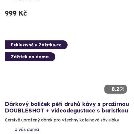
999 Kč
Exkluzivně u Zážitky.cz
Zážitek na doma
8.2
(2)
Dárkový balíček pěti druhů kávy s pražírnou
DOUBLESHOT + videodegustace s baristkou
Čerstvě upražený dárek pro všechny kofeinové závisláky.
U vás doma