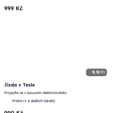
999 Kč
9.9
(19)
Jízda v Tesle
Projeďte se v luxusním elektromobilu!
Praha (+ 6 dalších lokalit)
990 Kč