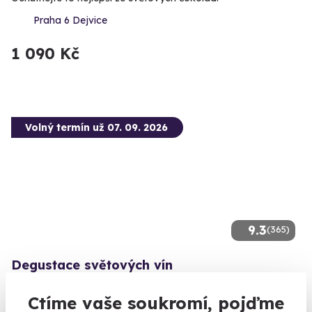
Praha 6 Dejvice
1 090 Kč
Volný termín už 07. 09. 2026
9.3
(365)
Degustace světových vín
Ochutnejte ta nejlepší světová vína.
Ctíme vaše soukromí, pojďme
Praha 2