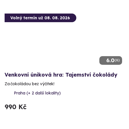
Volný termín už 08. 08. 2026
6.0
(6)
Venkovní úniková hra: Tajemství čokolády
Za čokoládou bez výčitek!
Praha (+ 2 další lokality)
990 Kč