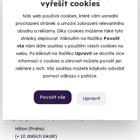
vyřešit cookies
1 090 Kč
Náš web používá cookies, které vám usnadní
procházení stránek a umožní zobrazení relevantního
obsahu a reklamy. Díky cookies můžeme také tyto
stránky zlepšovat. Kliknutím na tlačítko
Povolit
vše
nám dáte souhlas s použitím všech cookies na
AKCE
webu. Po kliknutí na tlačítko
Upravit
se dozvíte více
informací o cookies a zároveň můžete povolit jen
některé z nich. Váš souhlas můžete kdykoliv odvolat
pomocí odkazu v patičce.
9.4
(91)
Povolit vše
Upravit
Reflexní masáž nohou
Zažijte příjemné doteky od chodidel po kolena.
Hilton (Praha)
(+ 10 dalších lokalit)