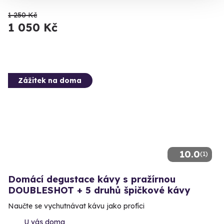
1 250 Kč
1 050 Kč
Zážitek na doma
10.0
(1)
Domácí degustace kávy s pražírnou
DOUBLESHOT + 5 druhů špičkové kávy
Naučte se vychutnávat kávu jako profíci
U vás doma