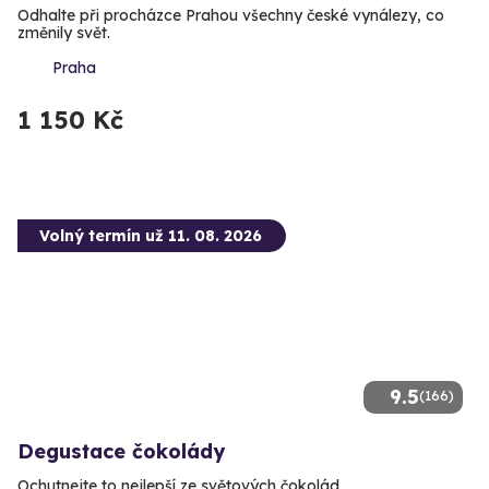
Odhalte při procházce Prahou všechny české vynálezy, co
změnily svět.
Praha
1 150 Kč
Volný termín už 11. 08. 2026
9.5
(166)
Degustace čokolády
Ochutnejte to nejlepší ze světových čokolád.