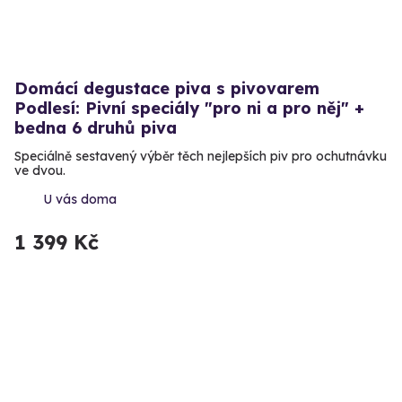
Domácí degustace piva s pivovarem
Podlesí: Pivní speciály "pro ni a pro něj" +
bedna 6 druhů piva
Speciálně sestavený výběr těch nejlepších piv pro ochutnávku
ve dvou.
U vás doma
1 399 Kč