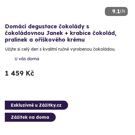
9.1
(3)
Domácí degustace čokolády s
čokoládovnou Janek + krabice čokolád,
pralinek a oříškového krému
Užijte si celý den s kvalitní ručně vyrobenou čokoládou.
U vás doma
1 459 Kč
Exkluzivně u Zážitky.cz
Zážitek na doma