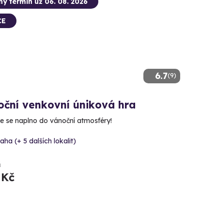
ný termín už 06. 08. 2026
CE
6.7
(9)
oční venkovní úniková hra
e se naplno do vánoční atmosféry!
aha (+ 5 dalších lokalit)
č
 Kč