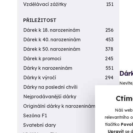
Vzdělávací zážitky
151
PŘILEŽITOST
Dárek k 18. narozeninám
256
Dárek k 40. narozeninám
453
Dárek k 50. narozeninám
378
Dárek k promoci
245
Dárky k narozeninám
551
Dár
Dárky k výročí
294
Nevíte
Dárky na poslední chvíli
450
nechte
Nejprodávanější dárky
56
Ctím
C
Originální dárky k narozeninám
422
Náš web 
500
Sezóna F1
4
relevantního 
tlačítko
Povol
Svatební dary
196
Upravit
se d