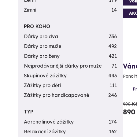
Letní
179
Vol
Zimní
14
AK
PRO KOHO
Dárky pro dva
336
Dárky pro muže
492
Dárky pro ženy
421
Ván
Nejprodávanější dárky pro muže
71
Skupinové zážitky
443
Ponořt
Zážitky pro děti
111
Pr
Zážitky pro handicapované
246
990 K
890
TYP
Adrenalinové zážitky
174
Relaxační zážitky
162