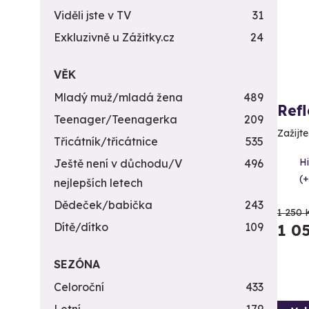
Viděli jste v TV
31
Exkluzivně u Zážitky.cz
24
VĚK
Mladý muž/mladá žena
489
Ref
Teenager/Teenagerka
209
Zažijt
Třicátník/třicátnice
535
Hi
Ještě není v důchodu/V
496
(+
nejlepších letech
Dědeček/babička
243
1 250 
Dítě/dítko
109
1 0
SEZÓNA
Celoroční
433