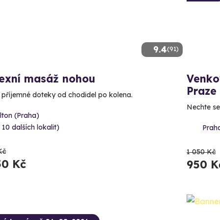
9.4
(91)
lexní masáž nohou
Venko
Praze
e příjemné doteky od chodidel po kolena.
Nechte se
lton (Praha)
 10 dalších lokalit)
Prah
Kč
1 050 Kč
50 Kč
950 K