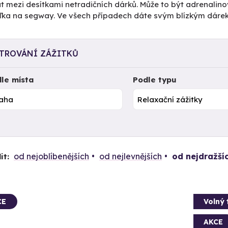
t mezi desítkami netradičních dárků. Může to být adrenalino
žďka na segway. Ve všech případech dáte svým blízkým dáre
LTROVÁNÍ ZÁŽITKŮ
le místa
Podle typu
od nejoblíbenějších
od nejlevnějších
od nejdražší
it:
CE
Volný 
AKCE