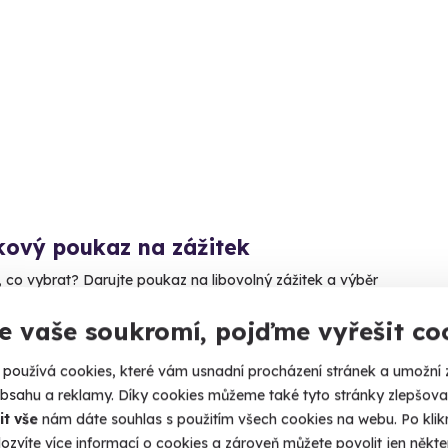
kový poukaz na zážitek
, co vybrat? Darujte poukaz na libovolný zážitek a výběr
 na nich!
e vaše soukromí, pojďme vyřešit co
elá ČR
používá cookies, které vám usnadní procházení stránek a umožní 
 Kč
obsahu a reklamy. Díky cookies můžeme také tyto stránky zlepšovat
it vše
nám dáte souhlas s použitím všech cookies na webu. Po kliknu
ozvíte více informací o cookies a zároveň můžete povolit jen někter