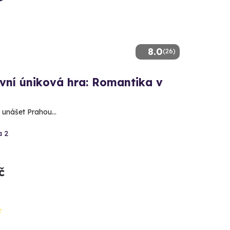
8.0
(26)
vní úniková hra: Romantika v
 unášet Prahou...
a 2
č