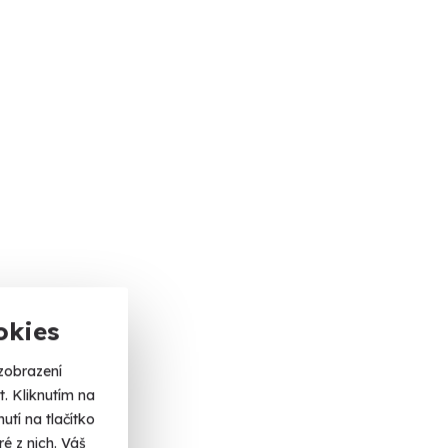
okies
zobrazení
. Kliknutím na
tí na tlačítko
é z nich. Váš