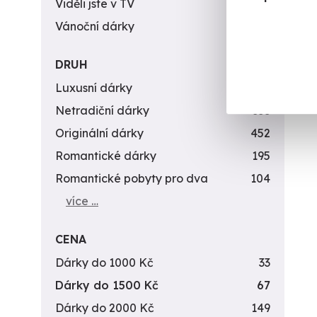
Viděli jste v TV
31
Vánoční dárky
311
DRUH
Luxusní dárky
142
Netradiční dárky
353
Originální dárky
452
Romantické dárky
195
Romantické pobyty pro dva
104
více …
CENA
Dárky do 1000 Kč
33
Dárky do 1500 Kč
67
Dárky do 2000 Kč
149