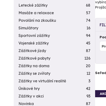
vybíra
Letecké zážitky
68
Projí
Masáže a relaxace
57
Povolání na zkoušku
74
FI
Simulátory
16
Sportovní zážitky
94
Pod
Vojenské zážitky
45
Zážitkové jízdy
87
Zážitkové pobyty
126
Zážitky na doma
20
Seřad
Zážitky se zvířaty
12
Zážitky ve virtuální realitě
3
Únikové hry
42
AK
Zážitky v akci
93
Novinka
87