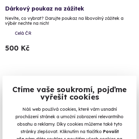
Dárkový poukaz na zážitek
Nevíte, co vybrat? Darujte poukaz na libovolný zážitek a
výběr nechte na nich!
Celá ČR
500 Kč
Zobrazit zážitky na mapě
Ctíme vaše soukromí, pojďme
Zážitky do 1500 Kč. Pokud sháníte pěkný dárek do 1500Kč,
vyřešit cookies
jste tu správně. Zážitky jsou dárky na celý život a můžete
vybírat mezi desítkami netradičních dárků. Může to být
Náš web používá cookies, které vám usnadní
adrenalinový bungee jump, futuristický Větrný tunel nebo
procházení stránek a umožní zobrazení relevantního
Projížďka na segway. Ve všech případech dáte svým blízkým
obsahu a reklamy. Díky cookies můžeme také tyto
dárek, na který nikdy nezapomenou.
stránky zlepšovat. Kliknutím na tlačítko
Povolit