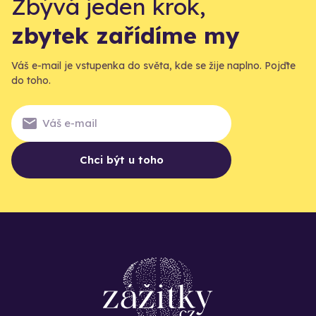
Zbývá jeden krok,
zbytek zařídíme my
Váš e-mail je vstupenka do světa, kde se žije naplno. Pojďte
do toho.
Chci být u toho