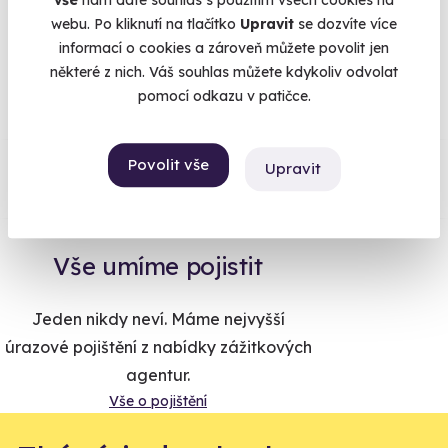
vše
nám dáte souhlas s použitím všech cookies na
webu. Po kliknutí na tlačítko
Upravit
se dozvíte více
informací o cookies a zároveň můžete povolit jen
Na
heureka.cz
máme
některé z nich. Váš souhlas můžete kdykoliv odvolat
96% spokojenost zákazníků.
pomocí odkazu v patičce.
Co si o nás myslí
Povolit vše
Upravit
Zobraz ohlasy
Vše umíme pojistit
Jeden nikdy neví. Máme nejvyšší
úrazové pojištění z nabídky zážitkových
agentur.
Vše o pojištění