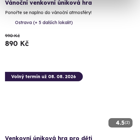
Vánoční venkovní úniková hra
Ponořte se naplno do vánoční atmosféry!
Ostrava (+ 5 dalších lokalit)
990 Kč
890 Kč
Volný termín už 08. 08. 2026
4.5
(2)
Venkovní úniková hra pro děti