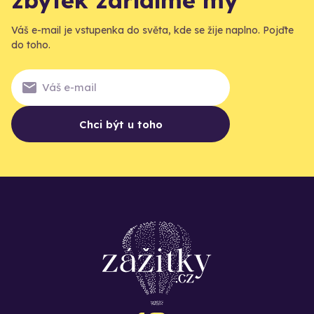
zbytek zařídíme my
Váš e-mail je vstupenka do světa, kde se žije naplno. Pojďte
do toho.
Chci být u toho