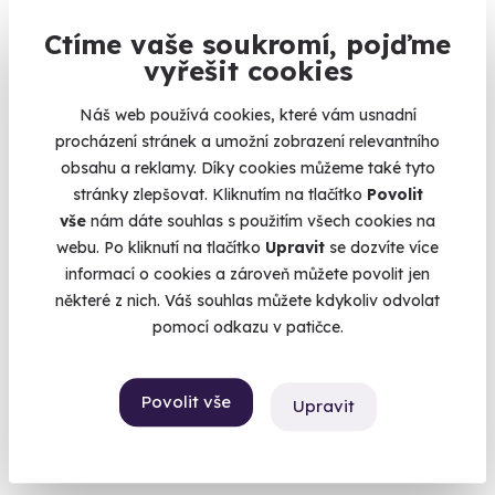
Ctíme vaše soukromí, pojďme
Venkovní úniková hra: Tajemství čokolády
vyřešit cookies
Za čokoládou bez výčitek!
Náš web používá cookies, které vám usnadní
Ostrava (+ 2 další lokality)
procházení stránek a umožní zobrazení relevantního
990 Kč
obsahu a reklamy. Díky cookies můžeme také tyto
stránky zlepšovat. Kliknutím na tlačítko
Povolit
vše
nám dáte souhlas s použitím všech cookies na
webu. Po kliknutí na tlačítko
Upravit
se dozvíte více
informací o cookies a zároveň můžete povolit jen
Volný termín už 08. 08. 2026
některé z nich. Váš souhlas můžete kdykoliv odvolat
pomocí odkazu v patičce.
AKCE
Povolit vše
Upravit
6.7
(9)