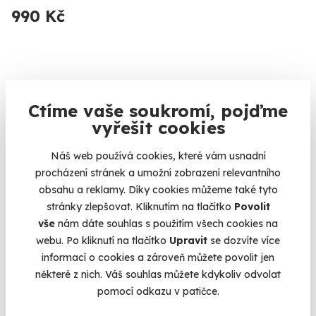
990 Kč
Volný termín už 08. 08. 2026
Ctíme vaše soukromí, pojďme
vyřešit cookies
Náš web používá cookies, které vám usnadní
procházení stránek a umožní zobrazení relevantního
obsahu a reklamy. Díky cookies můžeme také tyto
7.8
(4)
stránky zlepšovat. Kliknutím na tlačítko
Povolit
vše
nám dáte souhlas s použitím všech cookies na
Venkovní úniková hra: Skandinávská
webu. Po kliknutí na tlačítko
Upravit
se dozvíte více
kriminálka
informací o cookies a zároveň můžete povolit jen
Zhostěte se úlohy detektiva a vyšetřete komplikovaný případ.
některé z nich. Váš souhlas můžete kdykoliv odvolat
Brno (+ 13 dalších lokalit)
pomocí odkazu v patičce.