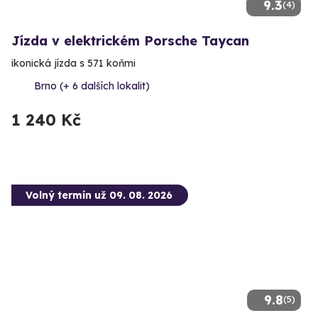
9.3
(4)
Jízda v elektrickém Porsche Taycan
ikonická jízda s 571 koňmi
Brno (+ 6 dalších lokalit)
1 240 Kč
Volný termín už 09. 08. 2026
9.8
(5)