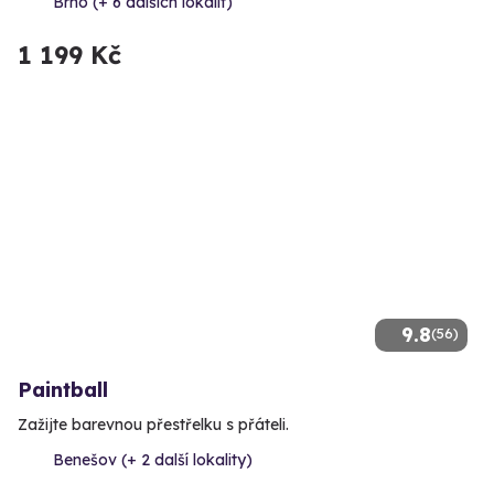
Brno (+ 6 dalších lokalit)
1 199 Kč
9.8
(56)
Paintball
Zažijte barevnou přestřelku s přáteli.
Benešov (+ 2 další lokality)