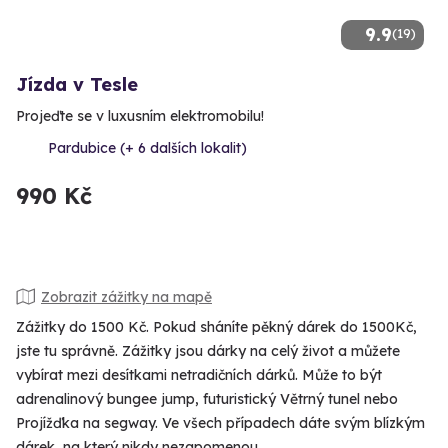
9.9
(19)
Jízda v Tesle
Projeďte se v luxusním elektromobilu!
Pardubice (+ 6 dalších lokalit)
990 Kč
Zobrazit zážitky na mapě
Zážitky do 1500 Kč. Pokud sháníte pěkný dárek do 1500Kč,
jste tu správně. Zážitky jsou dárky na celý život a můžete
vybírat mezi desítkami netradičních dárků. Může to být
adrenalinový bungee jump, futuristický Větrný tunel nebo
Projížďka na segway. Ve všech případech dáte svým blízkým
dárek, na který nikdy nezapomenou.