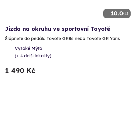
10.0
(1)
Jízda na okruhu ve sportovní Toyotě
Šlápněte do pedálů Toyotě GR86 nebo Toyotě GR Yaris
Vysoké Mýto
(+ 4 další lokality)
1 490 Kč