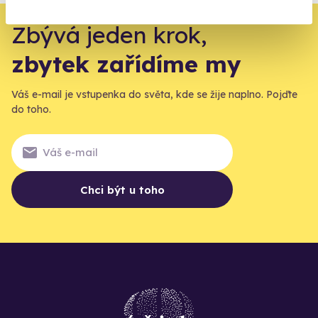
Zbývá jeden krok,
zbytek zařídíme my
Váš e-mail je vstupenka do světa, kde se žije naplno. Pojďte
do toho.
Chci být u toho