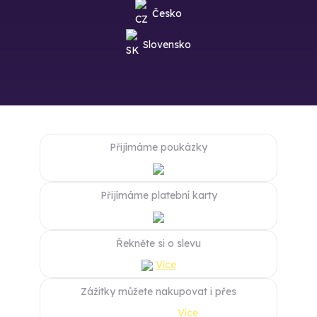
Česko
Slovensko
Přijímáme poukázky
Přijímáme platební karty
Řekněte si o slevu
Více
Zážitky můžete nakupovat i přes
Více