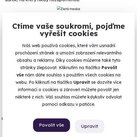
Ctíme vaše soukromí, pojďme
Na
heureka.cz
máme
vyřešit cookies
96% spokojenost zákazníků.
Náš web používá cookies, které vám usnadní
procházení stránek a umožní zobrazení relevantního
Co si o nás myslí
obsahu a reklamy. Díky cookies můžeme také tyto
stránky zlepšovat. Kliknutím na tlačítko
Povolit
vše
nám dáte souhlas s použitím všech cookies na
Zobraz ohlasy
webu. Po kliknutí na tlačítko
Upravit
se dozvíte více
informací o cookies a zároveň můžete povolit jen
Vše umíme pojistit
některé z nich. Váš souhlas můžete kdykoliv odvolat
pomocí odkazu v patičce.
Jeden nikdy neví. Máme nejvyšší
úrazové pojištění z nabídky zážitkových
Povolit vše
Upravit
agentur.
Vše o pojištění