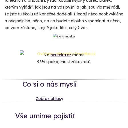
tanečních a příbuzní by rádi koupili nějaký dárek. Dárek,
kterým vyjádří, jak jsou na Vás pyšní a jak jsou vlastně rádi,
že jste tu školu už konečně dodělali. Hledají něco neobvyklého
a originálního, něco, na co budete dlouho vzpomínat a něco,
co vám zůstane, stejně jako titul, celý život.
Na
heureka.cz
máme
96% spokojenost zákazníků.
Co si o nás myslí
Zobraz ohlasy
Vše umíme pojistit