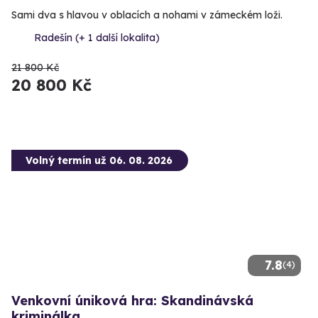
Sami dva s hlavou v oblacích a nohami v zámeckém loži.
Radešín (+ 1 další lokalita)
21 800 Kč
20 800 Kč
Volný termín už 06. 08. 2026
7.8
(4)
Venkovní úniková hra: Skandinávská
kriminálka