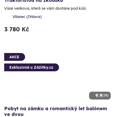
Traktoristou na zkoušku
Vůně venkova, která se vám dostane pod kůži.
Vílanec (Jihlava)
3 780 Kč
AKCE
Exkluzivně u Zážitky.cz
9.9
(18)
Pobyt na zámku a romantický let balónem
ve dvou