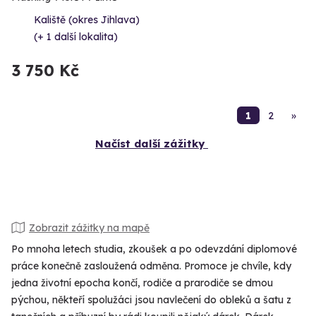
Kaliště (okres Jihlava)
(+ 1 další lokalita)
3 750 Kč
1
2
»
Načíst další zážitky
Zobrazit zážitky na mapě
Po mnoha letech studia, zkoušek a po odevzdání diplomové
práce konečně zasloužená odměna. Promoce je chvíle, kdy
jedna životní epocha končí, rodiče a prarodiče se dmou
pýchou, někteří spolužáci jsou navlečení do obleků a šatu z