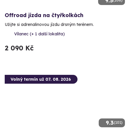
9.5
Offroad jízda na čtyřkolkách
Užijte si adrenalinovou jízdu drsným terénem.
Vílanec (+ 1 další lokalita)
2 090 Kč
Volný termín už 07. 08. 2026
9.3
(101)