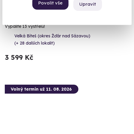
Povolit vše
Upravit
Zážitková střelba: Nejsilnější zbraně - 7
zbraní
Vypálíte 13 výstřelů!
Velká Bíteš (okres Žďár nad Sázavou)
(+ 28 dalších lokalit)
3 599 Kč
Volný termín už 11. 08. 2026