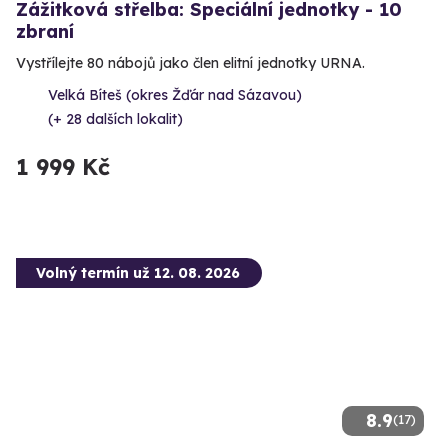
Zážitková střelba: Speciální jednotky - 10
zbraní
Vystřílejte 80 nábojů jako člen elitní jednotky URNA.
Velká Bíteš (okres Žďár nad Sázavou)
(+ 28 dalších lokalit)
1 999 Kč
Volný termín už 12. 08. 2026
8.9
(17)