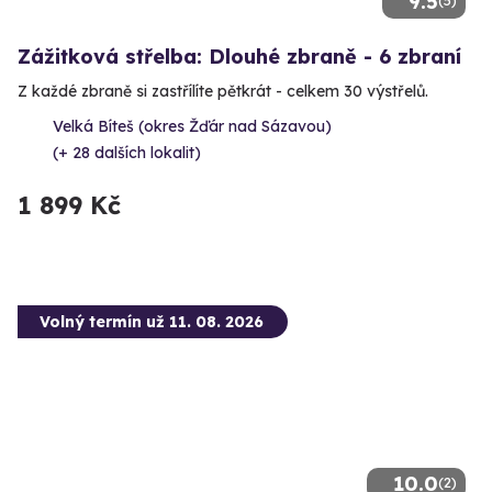
9.5
(5)
Zážitková střelba: Dlouhé zbraně - 6 zbraní
Z každé zbraně si zastřílíte pětkrát - celkem 30 výstřelů.
Velká Bíteš (okres Žďár nad Sázavou)
(+ 28 dalších lokalit)
1 899 Kč
Volný termín už 11. 08. 2026
10.0
(2)