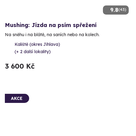
9.8
(43)
Mushing: Jízda na psím spřežení
Na sněhu i na blátě, na saních nebo na kolech.
Kaliště (okres Jihlava)
(+ 2 další lokality)
3 600 Kč
AKCE