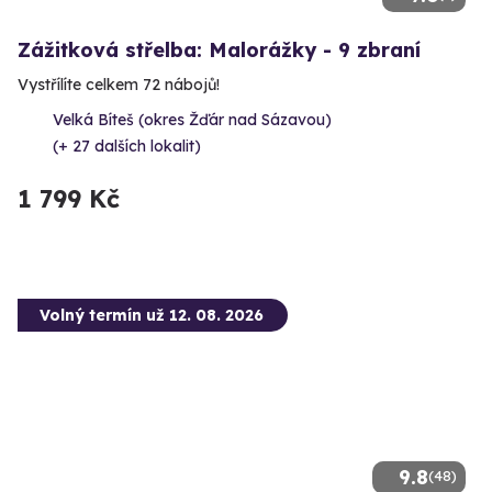
Zážitková střelba: Malorážky - 9 zbraní
Vystřílíte celkem 72 nábojů!
Velká Bíteš (okres Žďár nad Sázavou)
(+ 27 dalších lokalit)
1 799 Kč
Volný termín už 12. 08. 2026
9.8
(48)