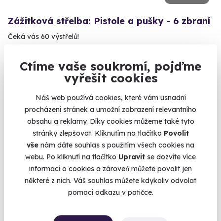
Zážitková střelba: Pistole a pušky - 6 zbraní
Čeká vás 60 výstřelů!
Velká Bíteš (okres Žďár nad Sázavou)
Ctíme vaše soukromí, pojďme
(+ 28 dalších lokalit)
vyřešit cookies
3 599 Kč
Náš web používá cookies, které vám usnadní
procházení stránek a umožní zobrazení relevantního
obsahu a reklamy. Díky cookies můžeme také tyto
stránky zlepšovat. Kliknutím na tlačítko
Povolit
Volný termín už 11. 08. 2026
vše
nám dáte souhlas s použitím všech cookies na
webu. Po kliknutí na tlačítko
Upravit
se dozvíte více
informací o cookies a zároveň můžete povolit jen
některé z nich. Váš souhlas můžete kdykoliv odvolat
pomocí odkazu v patičce.
9.4
(4)