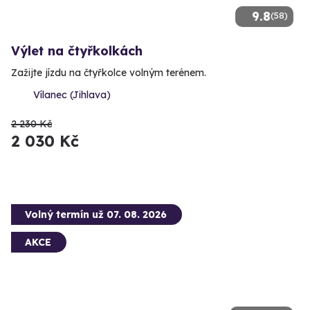
9.8
(58)
Výlet na čtyřkolkách
Zažijte jízdu na čtyřkolce volným terénem.
Vílanec (Jihlava)
2 230 Kč
2 030 Kč
Volný termín už 07. 08. 2026
AKCE