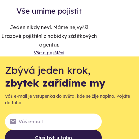
Vše umíme pojistit
Jeden nikdy neví. Máme nejvyšší
úrazové pojištění z nabídky zážitkových
agentur.
Vše o pojištění
Zbývá jeden krok,
zbytek zařídíme my
Váš e-mail je vstupenka do světa, kde se žije naplno. Pojďte
do toho.
Chci být u toho