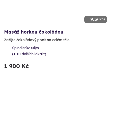
9.5
(123)
Masáž horkou čokoládou
Zažijte čokoládový pocit na celém těle.
Špindlerův Mlýn
(+ 10 dalších lokalit)
1 900 Kč