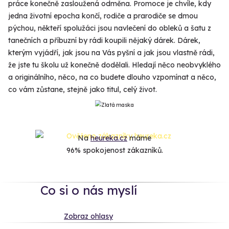
práce konečně zasloužená odměna. Promoce je chvíle, kdy
jedna životní epocha končí, rodiče a prarodiče se dmou
pýchou, někteří spolužáci jsou navlečení do obleků a šatu z
tanečních a příbuzní by rádi koupili nějaký dárek. Dárek,
kterým vyjádří, jak jsou na Vás pyšní a jak jsou vlastně rádi,
že jste tu školu už konečně dodělali. Hledají něco neobvyklého
a originálního, něco, na co budete dlouho vzpomínat a něco,
co vám zůstane, stejně jako titul, celý život.
Na
heureka.cz
máme
96% spokojenost zákazníků.
Co si o nás myslí
Zobraz ohlasy