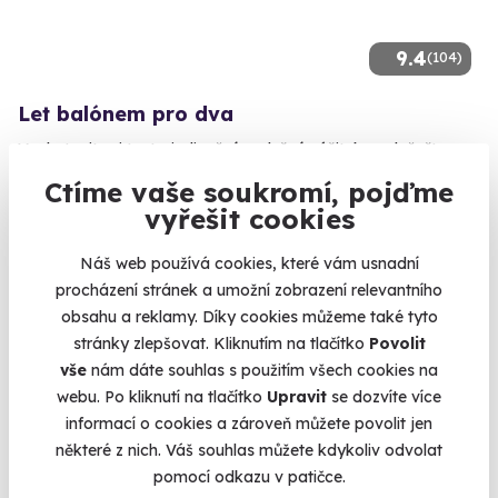
9.4
(104)
Let balónem pro dva
Vychutnejte si tento jedinečný vzdušný zážitek společně!
Český ráj
Ctíme vaše soukromí, pojďme
(+ 41 dalších lokalit)
vyřešit cookies
6 979 Kč
Náš web používá cookies, které vám usnadní
5 180 Kč
procházení stránek a umožní zobrazení relevantního
obsahu a reklamy. Díky cookies můžeme také tyto
stránky zlepšovat. Kliknutím na tlačítko
Povolit
vše
nám dáte souhlas s použitím všech cookies na
webu. Po kliknutí na tlačítko
Upravit
se dozvíte více
AKCE
informací o cookies a zároveň můžete povolit jen
některé z nich. Váš souhlas můžete kdykoliv odvolat
pomocí odkazu v patičce.