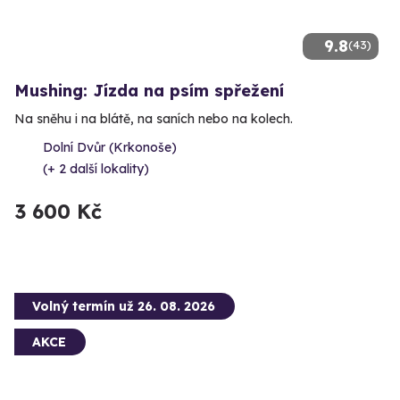
9.8
(43)
Mushing: Jízda na psím spřežení
Na sněhu i na blátě, na saních nebo na kolech.
Dolní Dvůr (Krkonoše)
(+ 2 další lokality)
3 600 Kč
Volný termín už 26. 08. 2026
AKCE