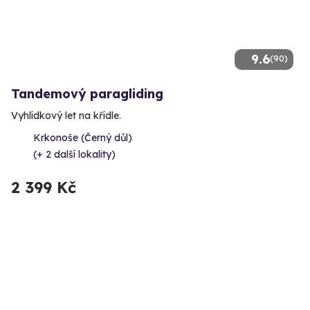
9.6
(90)
Tandemový paragliding
Vyhlídkový let na křídle.
Krkonoše (Černý důl)
(+ 2 další lokality)
2 399 Kč