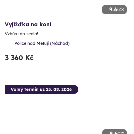
9.6
(25)
Vyjížďka na koni
Vzhůru do sedla!
Police nad Metují (Náchod)
3 360 Kč
Volný termín už 15. 08. 2026
9.6
(12)