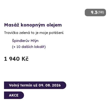
9.3
(38)
Masáž konopným olejem
Travička zelená to je moje potěšení.
Špindlerův Mlýn
(+ 10 dalších lokalit)
1 940 Kč
Volný termín už 09. 08. 2026
AKCE