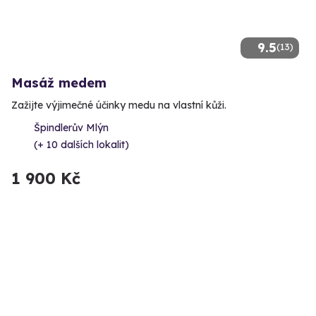
9.5
(13)
Masáž medem
Zažijte výjimečné účinky medu na vlastní kůži.
Špindlerův Mlýn
(+ 10 dalších lokalit)
1 900 Kč