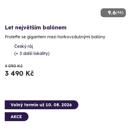
9.6
(46)
Let největším balónem
Proleťte se gigantem mezi horkovzdušnými balóny
Český ráj
(+ 3 další lokality)
4 090 Kč
3 490 Kč
Volný termín už 10. 08. 2026
AKCE