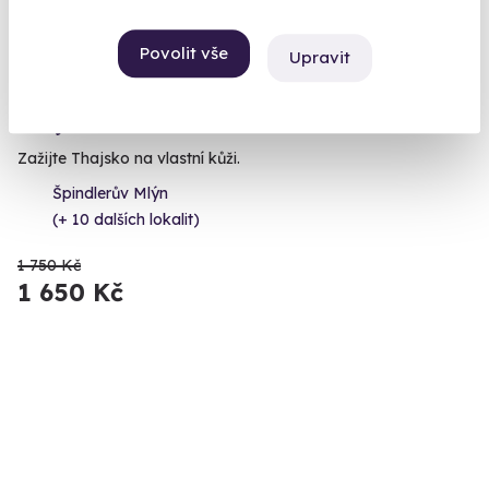
Povolit vše
Upravit
9.6
(104)
Thajská masáž
Zažijte Thajsko na vlastní kůži.
Špindlerův Mlýn
(+ 10 dalších lokalit)
1 750 Kč
1 650 Kč