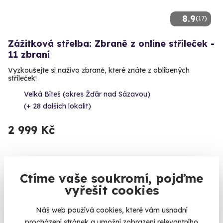
8.9
(17)
Zážitková střelba: Zbraně z online stříleček -
11 zbraní
Vyzkoušejte si naživo zbraně, které znáte z oblíbených
stříleček!
Velká Bíteš (okres Žďár nad Sázavou)
(+ 28 dalších lokalit)
2 999 Kč
Ctíme vaše soukromí, pojďme
Volný termín už 10. 08. 2026
vyřešit cookies
Náš web používá cookies, které vám usnadní
procházení stránek a umožní zobrazení relevantního