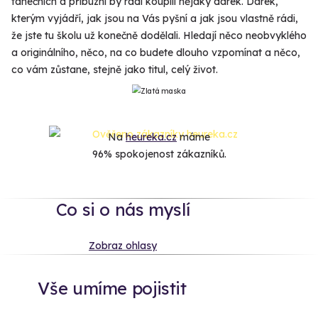
tanečních a příbuzní by rádi koupili nějaký dárek. Dárek,
kterým vyjádří, jak jsou na Vás pyšní a jak jsou vlastně rádi,
že jste tu školu už konečně dodělali. Hledají něco neobvyklého
a originálního, něco, na co budete dlouho vzpomínat a něco,
co vám zůstane, stejně jako titul, celý život.
Na
heureka.cz
máme
96% spokojenost zákazníků.
Co si o nás myslí
Zobraz ohlasy
Vše umíme pojistit