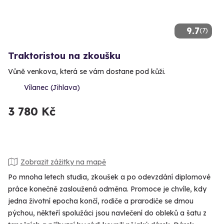
9.7
(7)
Traktoristou na zkoušku
Vůně venkova, která se vám dostane pod kůži.
Vílanec (Jihlava)
3 780 Kč
Zobrazit zážitky na mapě
Po mnoha letech studia, zkoušek a po odevzdání diplomové
práce konečně zasloužená odměna. Promoce je chvíle, kdy
jedna životní epocha končí, rodiče a prarodiče se dmou
pýchou, někteří spolužáci jsou navlečení do obleků a šatu z