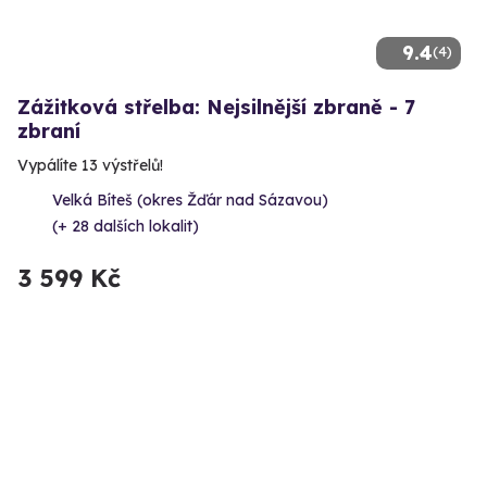
9.4
(4)
Zážitková střelba: Nejsilnější zbraně - 7
zbraní
Vypálíte 13 výstřelů!
Velká Bíteš (okres Žďár nad Sázavou)
(+ 28 dalších lokalit)
3 599 Kč