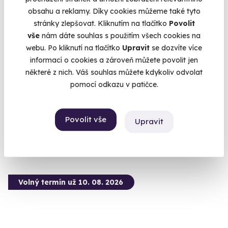
obsahu a reklamy. Díky cookies můžeme také tyto
stránky zlepšovat. Kliknutím na tlačítko
Povolit
9.5
(5)
vše
nám dáte souhlas s použitím všech cookies na
webu. Po kliknutí na tlačítko
Upravit
se dozvíte více
Zážitková střelba: Dlouhé zbraně - 6 zbraní
informací o cookies a zároveň můžete povolit jen
některé z nich. Váš souhlas můžete kdykoliv odvolat
Z každé zbraně si zastřílíte pětkrát - celkem 30 výstřelů.
pomocí odkazu v patičce.
Velká Bíteš (okres Žďár nad Sázavou)
(+ 28 dalších lokalit)
Povolit vše
Upravit
1 899 Kč
Volný termín už 10. 08. 2026