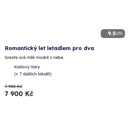
9.5
(15)
Romantický let letadlem pro dva
Sneste své milé modré z nebe.
Karlovy Vary
(+ 7 dalších lokalit)
7 930 Kč
7 900 Kč