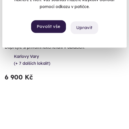
pomocí odkazu v patičce.
9.8
(17)
Povolit vše
Upravit
Pilotem na zkoušku - privátní let
Dopřejte si privátní lekci létání v oblacích.
Karlovy Vary
(+ 7 dalších lokalit)
6 900 Kč