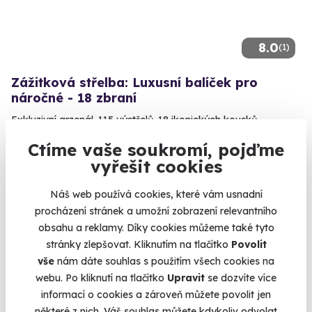
8.0
(1)
Zážitková střelba: Luxusní balíček pro
náročné - 18 zbraní
Exkluzivní arzenál. 115 výstřelů. 18 ikonických kousků.
Lomnice (okres Sokolov)
Ctíme vaše soukromí, pojďme
(+ 28 dalších lokalit)
vyřešit cookies
3 999 Kč
Náš web používá cookies, které vám usnadní
procházení stránek a umožní zobrazení relevantního
obsahu a reklamy. Díky cookies můžeme také tyto
stránky zlepšovat. Kliknutím na tlačítko
Povolit
vše
nám dáte souhlas s použitím všech cookies na
Doporučujeme
webu. Po kliknutí na tlačítko
Upravit
se dozvíte více
informací o cookies a zároveň můžete povolit jen
některé z nich. Váš souhlas můžete kdykoliv odvolat