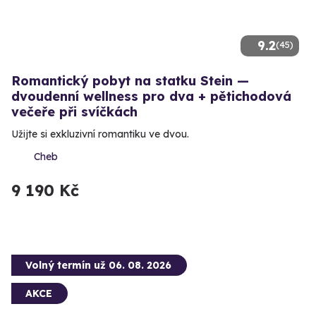
9.2
(45)
Romantický pobyt na statku Stein —
dvoudenní wellness pro dva + pětichodová
večeře při svíčkách
Užijte si exkluzivní romantiku ve dvou.
Cheb
9 190 Kč
Volný termín už 06. 08. 2026
AKCE