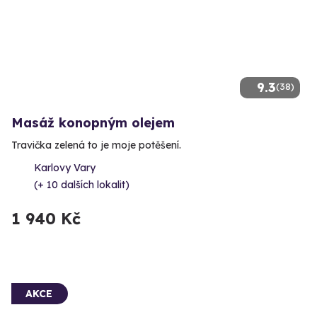
9.3
(38)
Masáž konopným olejem
Travička zelená to je moje potěšení.
Karlovy Vary
(+ 10 dalších lokalit)
1 940 Kč
AKCE