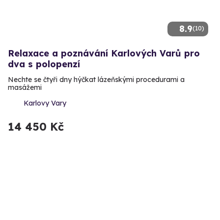
8.9
(10)
Relaxace a poznávání Karlových Varů pro
dva s polopenzí
Nechte se čtyři dny hýčkat lázeňskými procedurami a
masážemi
Karlovy Vary
14 450 Kč