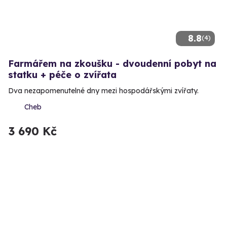
8.8
(4)
Farmářem na zkoušku - dvoudenní pobyt na
statku + péče o zvířata
Dva nezapomenutelné dny mezi hospodářskými zvířaty.
Cheb
3 690 Kč