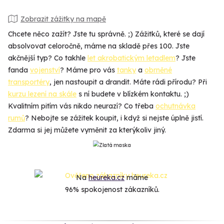
Zobrazit zážitky na mapě
Chcete něco zažít? Jste tu správně. ;) Zážitků, které se dají
absolvovat celoročně, máme na skladě přes 100. Jste
akčnější typ? Co takhle
let akrobatickým letadlem
? Jste
fanda
vojenství
? Máme pro vás
tanky
a
obrněné
transportéry
, jen nastoupit a drandit. Máte rádi přírodu? Při
kurzu lezení na skále
s ní budete v blízkém kontaktu. ;)
Kvalitním pitím vás nikdo neurazí? Co třeba
ochutnávka
rumů
? Nebojte se zážitek koupit, i když si nejste úplně jistí.
Zdarma si jej můžete vyměnit za kterýkoliv jiný.
Na
heureka.cz
máme
96% spokojenost zákazníků.