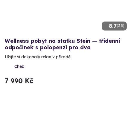
8.7
(33)
Wellness pobyt na statku Stein — třídenní
odpočinek s polopenzí pro dva
Užijte si dokonalý relax v přírodě.
Cheb
7 990 Kč