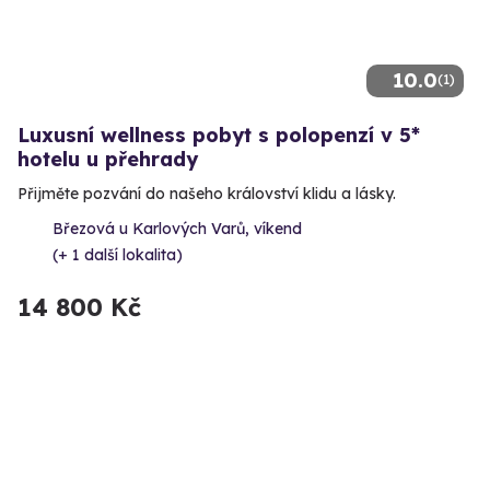
10.0
(1)
Luxusní wellness pobyt s polopenzí v 5*
hotelu u přehrady
Přijměte pozvání do našeho království klidu a lásky.
Březová u Karlových Varů, víkend
(+ 1 další lokalita)
14 800 Kč