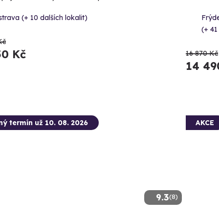
trava (+ 10 dalších lokalit)
Frýd
(+ 41
Kč
50 Kč
16 870 Kč
14 49
ný termín už 10. 08. 2026
AKCE
9.3
(8)