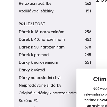
Relaxační zážitky
162
Vzdělávací zážitky
151
PŘILEŽITOST
Dárek k 18. narozeninám
256
Dárek k 40. narozeninám
453
Dárek k 50. narozeninám
378
Dárek k promoci
245
Dárky k narozeninám
551
Dárky k výročí
294
Mas
Dárky na poslední chvíli
450
Ctím
Nejprodávanější dárky
56
Zažijt
Náš web 
Originální dárky k narozeninám
422
relevantního 
Os
tlačítko
Povol
Sezóna F1
4
Upravit
se d