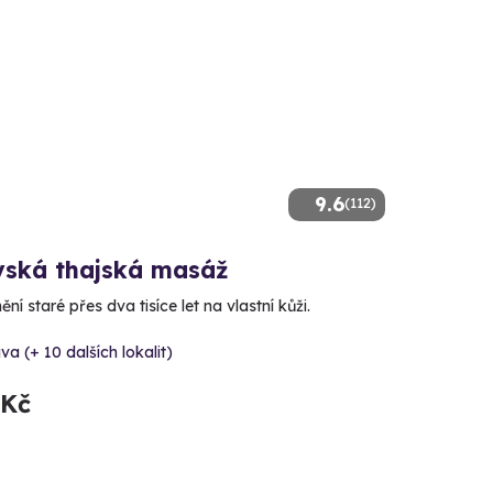
9.6
(112)
vská thajská masáž
ění staré přes dva tisíce let na vlastní kůži.
va (+ 10 dalších lokalit)
 Kč