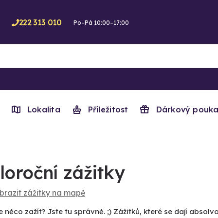
222 313 010
Po–Pá 10:00–17:00
Lokalita
Příležitost
Dárkový pouka
loroční zážitky
brazit zážitky na mapě
 něco zažít? Jste tu správně. ;) Zážitků, které se dají abso