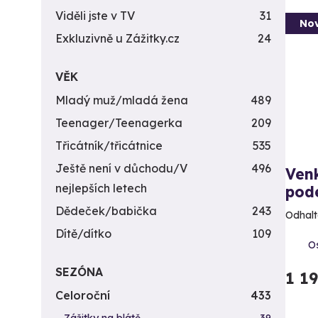
Viděli jste v TV
31
Nov
Exkluzivně u Zážitky.cz
24
VĚK
Mladý muž/mladá žena
489
Teenager/Teenagerka
209
Třicátník/třicátnice
535
Ještě není v důchodu/V
496
Ven
nejlepších letech
pod
Dědeček/babička
243
Odhalt
Dítě/dítko
109
Os
SEZÓNA
1 1
Celoroční
433