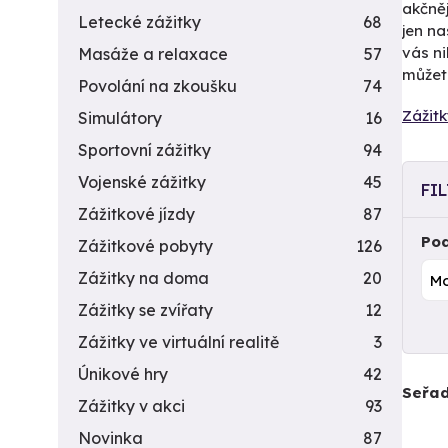
akčněj
Letecké zážitky
68
jen na
vás n
Masáže a relaxace
57
můžete
Povolání na zkoušku
74
Zážitk
Simulátory
16
Sportovní zážitky
94
Vojenské zážitky
45
FI
Zážitkové jízdy
87
Pod
Zážitkové pobyty
126
Zážitky na doma
20
Zážitky se zvířaty
12
Zážitky ve virtuální realitě
3
Únikové hry
42
Seřad
Zážitky v akci
93
Novinka
87