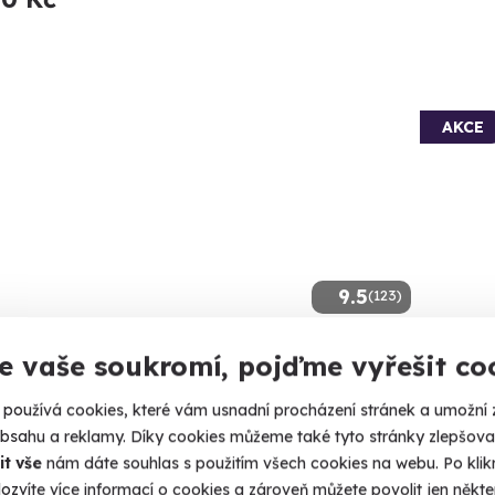
AKCE
9.5
(123)
áž horkou čokoládou
Roman
e vaše soukromí, pojďme vyřešit co
e čokoládový pocit na celém těle.
Sneste sv
používá cookies, které vám usnadní procházení stránek a umožní 
obsahu a reklamy. Díky cookies můžeme také tyto stránky zlepšovat
trava (+ 10 dalších lokalit)
Ostr
it vše
nám dáte souhlas s použitím všech cookies na webu. Po kliknu
(+ 7 
ozvíte více informací o cookies a zároveň můžete povolit jen někter