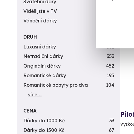
1 9
Svatební dary
196
Viděli jste v TV
31
Vánoční dárky
311
DRUH
Luxusní dárky
142
Netradiční dárky
353
Originální dárky
452
Romantické dárky
195
Romantické pobyty pro dva
104
více …
CENA
Pilo
Dárky do 1000 Kč
33
Vyzkou
Dárky do 1500 Kč
67