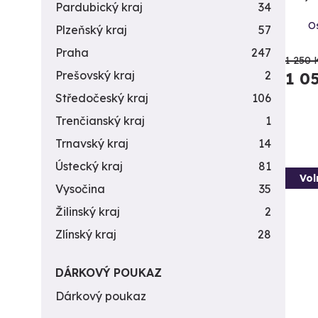
Pardubický kraj
34
Os
Plzeňský kraj
57
Praha
247
1 250 
Prešovský kraj
2
1 0
Středočeský kraj
106
Trenčianský kraj
1
Trnavský kraj
14
Ústecký kraj
81
Vol
Vysočina
35
Žilinský kraj
2
Zlínský kraj
28
DÁRKOVÝ POUKAZ
Dárkový poukaz