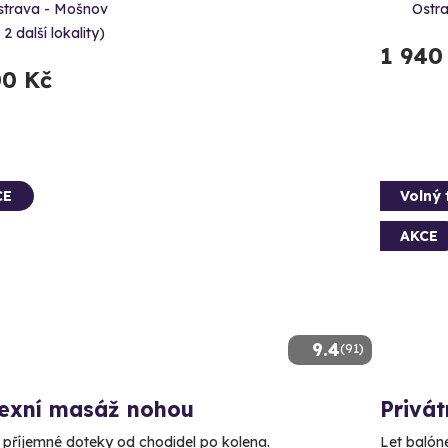
strava - Mošnov
Ostra
 2 další lokality)
1 940
00 Kč
CE
Volný 
AKCE
9.4
(91)
lexní masáž nohou
Privát
e příjemné doteky od chodidel po kolena.
Let balóne