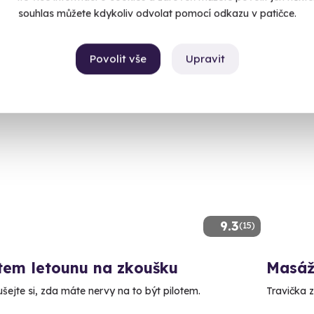
00 Kč
souhlas můžete kdykoliv odvolat pomocí odkazu v patičce.
7 930 Kč
7 900
Povolit vše
Upravit
9.3
(15)
tem letounu na zkoušku
Masáž
šejte si, zda máte nervy na to být pilotem.
Travička z