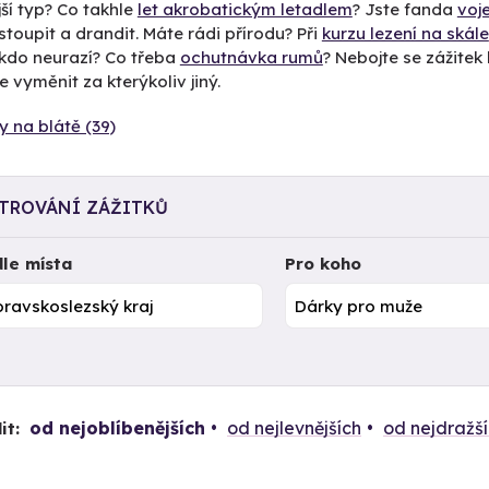
ší typ? Co takhle
let akrobatickým letadlem
? Jste fanda
voj
stoupit a drandit. Máte rádi přírodu? Při
kurzu lezení na skále
ikdo neurazí? Co třeba
ochutnávka rumů
? Nebojte se zážitek k
 vyměnit za kterýkoliv jiný.
y na blátě (39)
LTROVÁNÍ ZÁŽITKŮ
le místa
Pro koho
od nejoblíbenějších
od nejlevnějších
od nejdražš
it: