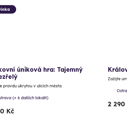
inka
kovní úniková hra: Tajemný
Králo
ezřelý
Zažijte um
e pravdu ukrytou v ulicích města.
Ostra
trava (+ 6 dalších lokalit)
2 290
90 Kč