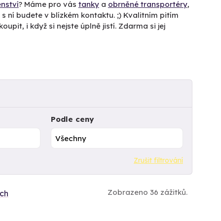
enství
? Máme pro vás
tanky
a
obrněné transportéry
,
s ní budete v blízkém kontaktu. ;) Kvalitním pitím
oupit, i když si nejste úplně jistí. Zdarma si jej
Podle ceny
Zrušit filtrování
Zobrazeno 36 zážitků.
ích