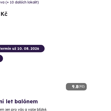
va (+ 10 dalších lokalit)
 Kč
termín už 10. 08. 2026
9.8
(92)
ní let balónem
m jen pro vás a vaše blízké.