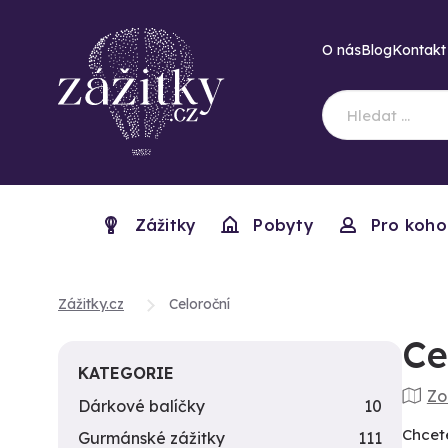
O nás
Blog
Kontakt
Zážitky
Pobyty
Pro koho
Zážitky.cz
Celoroční
Ce
KATEGORIE
Zo
Dárkové balíčky
10
Chcete
Gurmánské zážitky
111