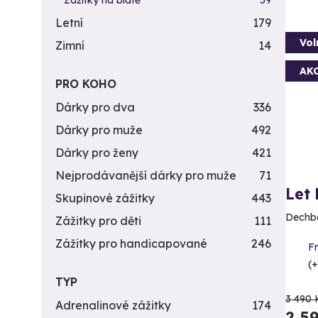
Zážitky na blátě
39
Letní
179
Vol
Zimní
14
AK
PRO KOHO
Dárky pro dva
336
Dárky pro muže
492
Dárky pro ženy
421
Nejprodávanější dárky pro muže
71
Let
Skupinové zážitky
443
Dechbe
Zážitky pro děti
111
Zážitky pro handicapované
246
F
(+
TYP
3 490 
Adrenalinové zážitky
174
2 5