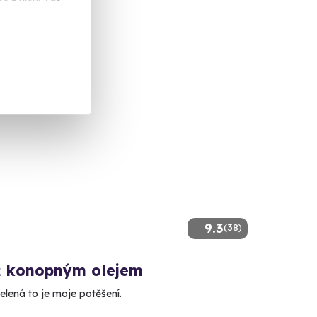
 Kč
9.3
(38)
 konopným olejem
elená to je moje potěšení.