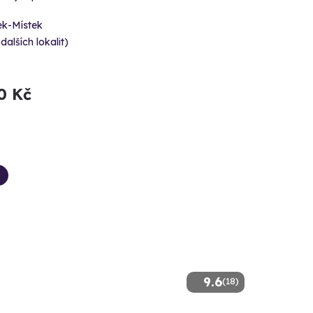
ek-Místek
 dalších lokalit)
0 Kč
9.6
(18)