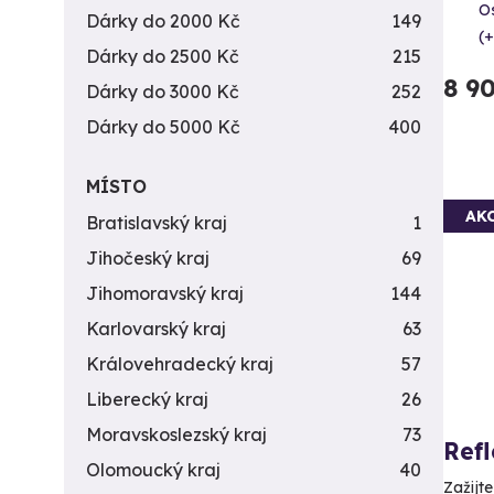
O
Dárky do 2000 Kč
149
(+
Dárky do 2500 Kč
215
8 9
Dárky do 3000 Kč
252
Dárky do 5000 Kč
400
MÍSTO
AK
Bratislavský kraj
1
Jihočeský kraj
69
Jihomoravský kraj
144
Karlovarský kraj
63
Královehradecký kraj
57
Liberecký kraj
26
Moravskoslezský kraj
73
Ref
Olomoucký kraj
40
Zažijt