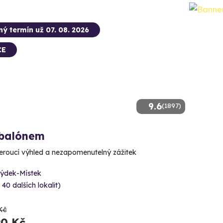
ný termín už 07. 08. 2026
CE
9.6
(1897)
 balónem
roucí výhled a nezapomenutelný zážitek
rýdek-Místek
 40 dalších lokalit)
Kč
90 Kč